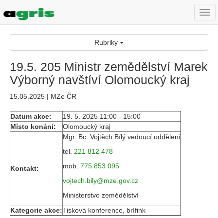
Togg
navi
Rubriky
19.5. 205 Ministr zemědělství Marek
Výborný navštíví Olomoucký kraj
15.05.2025 | MZe ČR
Datum akce:
19. 5. 2025 11:00 - 15:00
Místo konání:
Olomoucký kraj
Mgr. Bc. Vojtěch Bílý vedoucí oddělení
tel.
221 812 478
mob.
775 853 095
Kontakt:
vojtech.bily@mze.gov.cz
Ministerstvo zemědělství
Kategorie akce:
Tisková konference, brífink