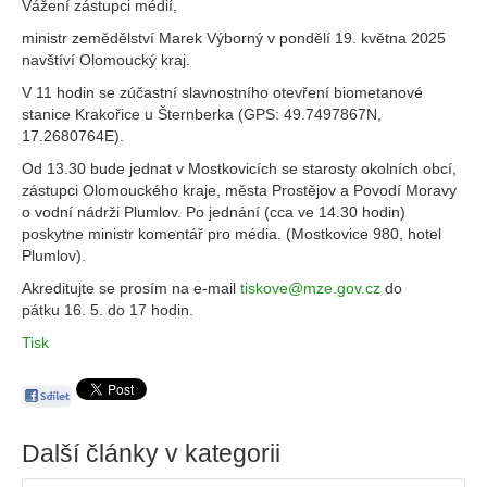
Vážení zástupci médií,
ministr zemědělství Marek Výborný v pondělí 19. května 2025
navštíví Olomoucký kraj.
V 11 hodin se zúčastní slavnostního otevření biometanové
stanice Krakořice u Šternberka (GPS: 49.7497867N,
17.2680764E).
Od 13.30 bude jednat v Mostkovicích se starosty okolních obcí,
zástupci Olomouckého kraje, města Prostějov a Povodí Moravy
o vodní nádrži Plumlov. Po jednání (cca ve 14.30 hodin)
poskytne ministr komentář pro média. (Mostkovice 980, hotel
Plumlov).
Akreditujte se prosím na e-mail
tiskove@mze.gov.cz
do
pátku 16. 5. do 17 hodin.
Tisk
Další články v kategorii