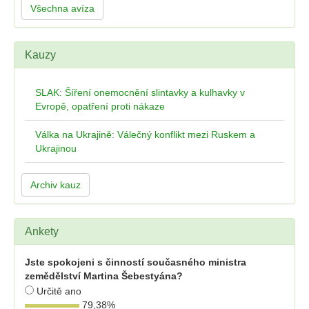
Všechna avíza
Kauzy
SLAK: Šíření onemocnění slintavky a kulhavky v
Evropě, opatření proti nákaze
Válka na Ukrajině: Válečný konflikt mezi Ruskem a
Ukrajinou
Archiv kauz
Ankety
Jste spokojeni s činností současného ministra
zemědělství Martina Šebestyána?
Určitě ano
79,38
%