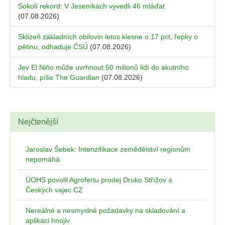
Sokolí rekord: V Jeseníkách vyvedli 46 mláďat
(07.08.2026)
Sklizeň základních obilovin letos klesne o 17 pct, řepky o
pětinu, odhaduje ČSÚ
(07.08.2026)
Jev El Niňo může uvrhnout 50 milionů lidí do akutního
hladu, píše The Guardian
(07.08.2026)
Nejčtenější
Jaroslav Šebek: Intenzifikace zemědělství regionům
nepomáhá
ÚOHS povolil Agrofertu prodej Druko Střížov a
Českých vajec CZ
Nereálné a nesmyslné požadavky na skladování a
aplikaci hnojiv