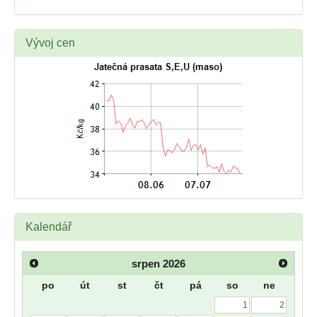
Vývoj cen
Kalendář
srpen
2026
po
út
st
čt
pá
so
ne
1
2