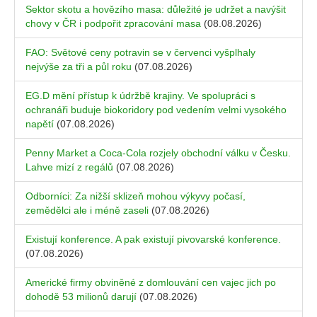
Sektor skotu a hovězího masa: důležité je udržet a navýšit
chovy v ČR i podpořit zpracování masa
(08.08.2026)
FAO: Světové ceny potravin se v červenci vyšplhaly
nejvýše za tři a půl roku
(07.08.2026)
EG.D mění přístup k údržbě krajiny. Ve spolupráci s
ochranáři buduje biokoridory pod vedením velmi vysokého
napětí
(07.08.2026)
Penny Market a Coca-Cola rozjely obchodní válku v Česku.
Lahve mizí z regálů
(07.08.2026)
Odborníci: Za nižší sklizeň mohou výkyvy počasí,
zemědělci ale i méně zaseli
(07.08.2026)
Existují konference. A pak existují pivovarské konference.
(07.08.2026)
Americké firmy obviněné z domlouvání cen vajec jich po
dohodě 53 milionů darují
(07.08.2026)