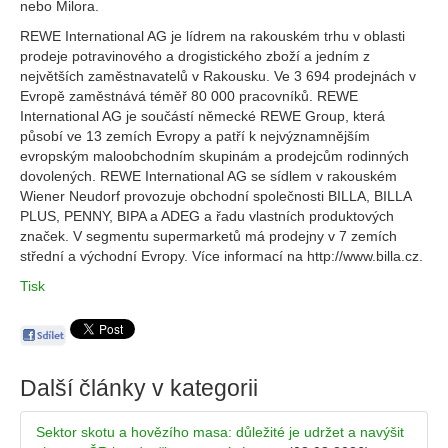
nebo Milora.
REWE International AG je lídrem na rakouském trhu v oblasti
prodeje potravinového a drogistického zboží a jedním z
největších zaměstnavatelů v Rakousku. Ve 3 694 prodejnách v
Evropě zaměstnává téměř 80 000 pracovníků. REWE
International AG je součástí německé REWE Group, která
působí ve 13 zemích Evropy a patří k nejvýznamnějším
evropským maloobchodním skupinám a prodejcům rodinných
dovolených. REWE International AG se sídlem v rakouském
Wiener Neudorf provozuje obchodní společnosti BILLA, BILLA
PLUS, PENNY, BIPA a ADEG a řadu vlastních produktových
značek. V segmentu supermarketů má prodejny v 7 zemích
střední a východní Evropy. Více informací na http://www.billa.cz.
Tisk
Další články v kategorii
Sektor skotu a hovězího masa: důležité je udržet a navýšit