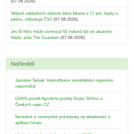
(07.08.2026)
Sklizeň základních obilovin letos klesne o 17 pct, řepky o
pětinu, odhaduje ČSÚ
(07.08.2026)
Jev El Niňo může uvrhnout 50 milionů lidí do akutního
hladu, píše The Guardian
(07.08.2026)
Nejčtenější
Jaroslav Šebek: Intenzifikace zemědělství regionům
nepomáhá
ÚOHS povolil Agrofertu prodej Druko Střížov a
Českých vajec CZ
Nereálné a nesmyslné požadavky na skladování a
aplikaci hnojiv