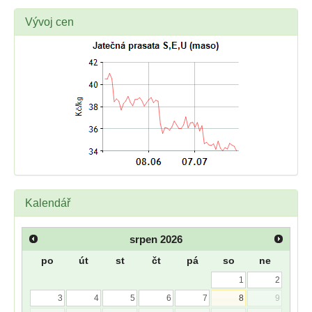
Vývoj cen
Kalendář
srpen
2026
po
út
st
čt
pá
so
ne
1
2
3
4
5
6
7
8
9