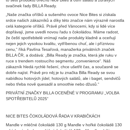
to šest produktů ořechů Nice Bites a osm salátů a zdravých
svačinek řady BILLA Ready.
„Naše značka oříšků a sušeného ovoce Nice Bites si získala
srdce našich zákazníků a díky této značce nám výrazně narostla
celá kategorie oříšků. Právě před Vánocemi, kdy si lidé více
dopřávají, jsme uvedli novou řadu s čokoládou. Máme radost,
že čeští spotřebitelé vnímají naše produkty kladně a oceňují
nejen jejich vysokou kvalitu, vytříbenou chuť, ale i příznivou
cenu,“ říká Pavlína Tesařová, manažerka privátních značek
BILLA ČR, a dodává: „Billa Ready je značka, která jde ruku v
ruce s trendem rostoucího segmentu „convenience“. Náš
zákazník hledá rychlé řešení, chce ušetřit čas, a současně se
dobře najíst. Právě pro něj je tu značka Billa Ready se svou
nabídkou hotových jídel, hotových salátů, ale i baget, sendvičů
nebo třeba nově quesadil a smoothie nebo džusů.“
PRIVÁTNÍ ZNAČKY BILLA OCENĚNÉ V PROGRAMU „VOLBA
SPOTŘEBITELŮ 2025“
NICE BITES ČOKOLÁDOVÁ ŘADA V KRABIČKÁCH
Mandle v mléčné čokoládě 130 g Mandle v hořké čokoládě 130