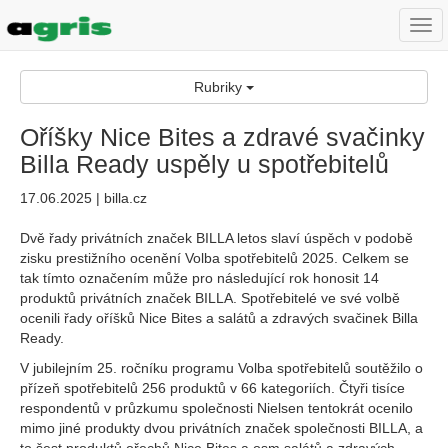
Togg
navi
Rubriky
Oříšky Nice Bites a zdravé svačinky
Billa Ready uspěly u spotřebitelů
17.06.2025 | billa.cz
Dvě řady privátních značek BILLA letos slaví úspěch v podobě
zisku prestižního ocenění Volba spotřebitelů 2025. Celkem se
tak tímto označením může pro následující rok honosit 14
produktů privátních značek BILLA. Spotřebitelé ve své volbě
ocenili řady oříšků Nice Bites a salátů a zdravých svačinek Billa
Ready.
V jubilejním 25. ročníku programu Volba spotřebitelů soutěžilo o
přízeň spotřebitelů 256 produktů v 66 kategoriích. Čtyři tisíce
respondentů v průzkumu společnosti Nielsen tentokrát ocenilo
mimo jiné produkty dvou privátních značek společnosti BILLA, a