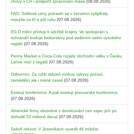
chovy v ČR i podpořit zpracování masa
(08.08.2026)
FAO: Světové ceny potravin se v červenci vyšplhaly
nejvýše za tři a půl roku
(07.08.2026)
EG.D mění přístup k údržbě krajiny. Ve spolupráci s
ochranáři buduje biokoridory pod vedením velmi vysokého
napětí
(07.08.2026)
Penny Market a Coca-Cola rozjely obchodní válku v Česku.
Lahve mizí z regálů
(07.08.2026)
Odborníci: Za nižší sklizeň mohou výkyvy počasí,
zemědělci ale i méně zaseli
(07.08.2026)
Existují konference. A pak existují pivovarské konference.
(07.08.2026)
Americké firmy obviněné z domlouvání cen vajec jich po
dohodě 53 milionů darují
(07.08.2026)
Sokolí rekord: V Jeseníkách vyvedli 46 mláďat