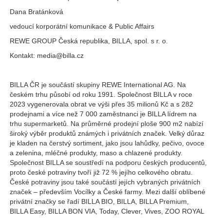
Dana Bratánková
vedoucí korporátní komunikace & Public Affairs
REWE GROUP Česká republika, BILLA, spol. s r. o.
Kontakt: media@billa.cz
BILLA ČR je součástí skupiny REWE International AG. Na
českém trhu působí od roku 1991. Společnost BILLA v roce
2023 vygenerovala obrat ve výši přes 35 milionů Kč a s 282
prodejnami a více než 7 000 zaměstnanci je BILLA lídrem na
trhu supermarketů. Na průměrné prodejní ploše 900 m2 nabízí
široký výběr produktů známých i privátních značek. Velký důraz
je kladen na čerstvý sortiment, jako jsou lahůdky, pečivo, ovoce
a zelenina, mléčné produkty, maso a chlazené produkty.
Společnost BILLA se soustředí na podporu českých producentů,
proto české potraviny tvoří již 72 % jejího celkového obratu.
České potraviny jsou také součástí jejích vybraných privátních
značek – především Vocílky a České farmy. Mezi další oblíbené
privátní značky se řadí BILLA BIO, BILLA, BILLA Premium,
BILLA Easy, BILLA BON VIA, Today, Clever, Vives, ZOO ROYAL