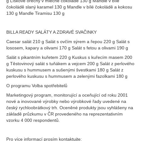
g Lískové ořechy v mléčné čokoládě 130 g Mandle v bílé
čokoládě slaný karamel 130 g Mandle v bílé čokoládě a kokosu
130 g Mandle Tiramisu 130 g
BILLA READY SALÁTY A ZDRAVÉ SVAČINKY
Caesar salát 210 g Salát s ovčím sýrem a řepou 220 g Salát s
lososem, kapary a olivami 170 g Salát s fetou a olivami 190 g
Salát s pikantním kuřetem 220 g Kuskus s kuřecím masem 200
g Těstovinový salát s tuňákem a vejcem 200 g Salát z perlového
kuskusu s hummusem a sušenými švestkami 180 g Salát z
perlového kuskusu s hummusem a zelenými fazolkami 180 g
O programu Volba spotřebitelů
Marketingový program, monitorující a oceňující od roku 2001
nové a inovované výrobky nebo výrobkové řady uvedené na
český rychloobrátkový trh. Oceněné produkty jsou vyhlášeny na
základě průzkumu v ČR provedeného na reprezentativním
vzorku 4 000 respondentů.
Pro více informací prosím kontaktujte: