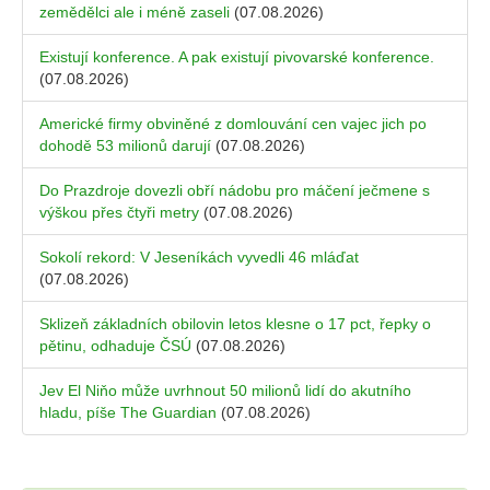
zemědělci ale i méně zaseli
(07.08.2026)
Existují konference. A pak existují pivovarské konference.
(07.08.2026)
Americké firmy obviněné z domlouvání cen vajec jich po
dohodě 53 milionů darují
(07.08.2026)
Do Prazdroje dovezli obří nádobu pro máčení ječmene s
výškou přes čtyři metry
(07.08.2026)
Sokolí rekord: V Jeseníkách vyvedli 46 mláďat
(07.08.2026)
Sklizeň základních obilovin letos klesne o 17 pct, řepky o
pětinu, odhaduje ČSÚ
(07.08.2026)
Jev El Niňo může uvrhnout 50 milionů lidí do akutního
hladu, píše The Guardian
(07.08.2026)