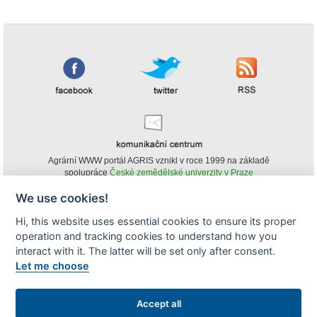
Agrární WWW portál AGRIS vznikl v roce 1999 na základě
spolupráce
České zemědělské univerzity v Praze
s
Ministerstvem zemědělství ČR
We use cookies!
© Copyright AGRIS 2000-2026 -
ISSN 1213-1369
- Publikování a šíření
Hi, this website uses essential cookies to ensure its proper
obsahu agrárního WWW portálu AGRIS je možné
operation and tracking cookies to understand how you
(pokud není uvedeno jinak) pouze za podmínky uvedení zdroje v podobě
www.agris.cz a data publikace v AGRISu.
interact with it. The latter will be set only after consent.
cookies
Let me choose
Zobrazit desktopovou verzi
Accept all