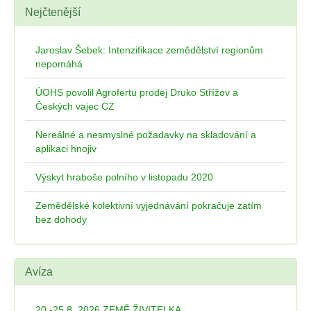
Nejčtenější
Jaroslav Šebek: Intenzifikace zemědělství regionům
nepomáhá
ÚOHS povolil Agrofertu prodej Druko Střížov a
Českých vajec CZ
Nereálné a nesmyslné požadavky na skladování a
aplikaci hnojiv
Výskyt hraboše polního v listopadu 2020
Zemědělské kolektivní vyjednávání pokračuje zatím
bez dohody
Avíza
20.-25.8. 2026 ZEMĚ ŽIVITELKA