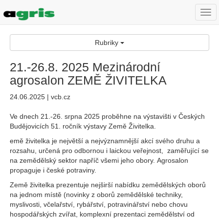
Togg
navi
Rubriky
21.-26.8. 2025 Mezinárodní
agrosalon ZEMĚ ŽIVITELKA
24.06.2025 | vcb.cz
Ve dnech 21.-26. srpna 2025 proběhne na výstavišti v Českých
Budějovicích 51. ročník výstavy Země Živitelka.
emě živitelka je největší a nejvýznamnější akcí svého druhu a
rozsahu, určená pro odbornou i laickou veřejnost, zaměřující se
na zemědělský sektor napříč všemi jeho obory. Agrosalon
propaguje i české potraviny.
Země živitelka prezentuje nejširší nabídku zemědělských oborů
na jednom místě (novinky z oborů zemědělské techniky,
myslivosti, včelařství, rybářství, potravinářství nebo chovu
hospodářských zvířat, komplexní prezentaci zemědělství od