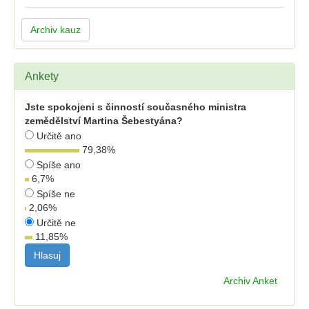
Archiv kauz
Ankety
Jste spokojeni s činností současného ministra
zemědělství Martina Šebestyána?
Určitě ano
79,38
%
Spíše ano
6,7
%
Spíše ne
2,06
%
Určitě ne
11,85
%
Archiv Anket