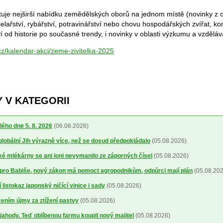
tuje nejširší nabídku zemědělských oborů na jednom místě (novinky z
včelařství, rybářství, potravinářství nebo chovu hospodářských zvířat, k
 od historie po současné trendy, i novinky v oblasti výzkumu a vzděláv
cz/kalendar-akci/zeme-zivitelka-2025
 V KATEGORII
lého dne 5. 8. 2026
(06.08.2026)
 globální Jih výrazně více, než se dosud předpokládalo
(05.08.2026)
 mlékárny se ani loni nevymanilo ze záporných čísel
(05.08.2026)
pro Babiše, nový zákon má pomoct agropodnikům, odpůrci mají plán
(05.08.202
 listokaz japonský ničící vinice i sady
(05.08.2026)
cením újmy za ztížení pastvy
(05.08.2026)
a jahody. Teď oblíbenou farmu koupil nový majitel
(05.08.2026)