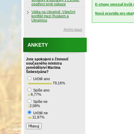
slintavky a kulhavky v Evropě,
opatření proti nákaze
E-shopy omezují kvůli
Válka na Ukrajině: Válečný
Nová pravidla pro obal
konflikt mezi Ruskem a
Ukrajinou
Archiv kauz
ANKETY
Jste spokojeni s činností
současného ministra
zemědělství Martina
Šebestyána?
Určitě ano
79,16
%
Spíše ano
6,77
%
Spíše ne
2,08
%
Určitě ne
11,97
%