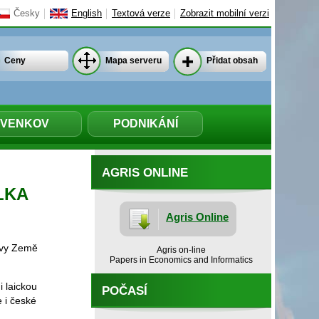
Česky
English
Textová verze
Zobrazit mobilní verzi
Ceny
Mapa serveru
Přidat obsah
VENKOV
PODNIKÁNÍ
AGRIS ONLINE
ELKA
Agris Online
tavy Země
Agris on-line
Papers in Economics and Informatics
i laickou
POČASÍ
 i české