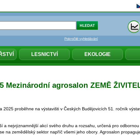
Pokročilé vyhledávání
ŘSTVÍ
LESNICTVÍ
EKOLOGIE
025 Mezinárodní agrosalon ZEMĚ ŽIVIT
a 2025 proběhne na výstavišti v Českých Budějovicích 51. ročník výs
ětší a nejvýznamnější akcí svého druhu a rozsahu, určená pro odbornou 
 se na zemědělský sektor napříč všemi jeho obory. Agrosalon propaguje