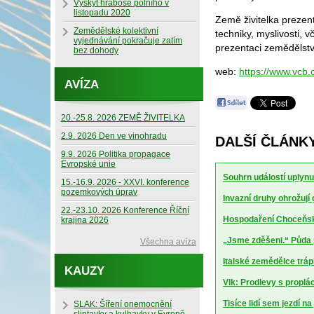
Výskyt hraboše polního v
listopadu 2020
Země živitelka prezen
Zemědělské kolektivní
techniky, myslivosti, 
vyjednávání pokračuje zatím
prezentaci zemědělství
bez dohody
web:
https://www.vcb.
AVÍZA
20.-25.8. 2026 ZEMĚ ŽIVITELKA
2.9. 2026 Den ve vinohradu
DALŠÍ ČLÁNKY
9.9. 2026 Politika propagace
Evropské unie
Souhrn událostí uplynu
15.-16.9. 2026 - XXVI. konference
pozemkových úprav
Invazní druhy ohrožují
22.-23.10. 2026 Konference Říční
Hospodaření Choceňské
krajina 2026
„Jsme zděšeni.“ Půda 
Všechna avíza
Italské zemědělce trápí
KAUZY
Vlk: Prodlevy s proplá
Tisíce lidí sem jezdí n
SLAK: Šíření onemocnění