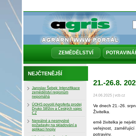
ZEMĚDĚLSTVÍ
POTRAVINÁ
NEJČTENĚJŠÍ
21.-26.8. 2
Jaroslav Šebek: Intenzifikace
zemědělství regionům
24.06.2025 | vcb.cz
nepomáhá
ÚOHS povolil Agrofertu prodej
Ve dnech 21.-26. srpn
Druko Střížov a Českých vajec
Živitelka.
CZ
Nereálné a nesmyslné
emě živitelka je nejv
požadavky na skladování a
veřejnost, zaměřující
aplikaci hnojiv
potraviny.