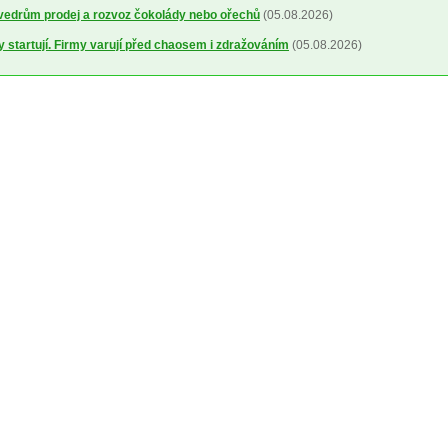
 vedrům prodej a rozvoz čokolády nebo ořechů
(05.08.2026)
y startují. Firmy varují před chaosem i zdražováním
(05.08.2026)