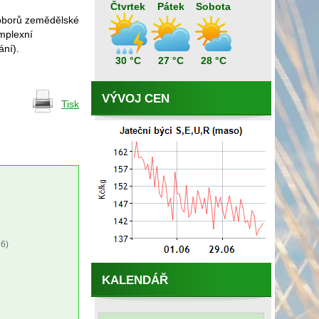
Čtvrtek
Pátek
Sobota
 oborů zemědělské
omplexní
ání).
30 °C
27 °C
28 °C
VÝVOJ CEN
Tisk
6)
KALENDÁŘ