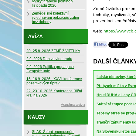
Výskyt hraboše polního v
listopadu 2020
Země živitelka prezen
Zemědělské kolektivní
techniky, myslivosti, 
vyjednávání pokračuje zatím
prezentaci zemědělství
bez dohody
web:
https://www.vcb.
AVÍZA
20.-25.8. 2026 ZEMĚ ŽIVITELKA
2.9. 2026 Den ve vinohradu
DALŠÍ ČLÁNKY
9.9. 2026 Politika propagace
Evropské unie
Italské těstoviny, kte
15.-16.9. 2026 - XXVI. konference
pozemkových úprav
Přebytek mléka v Evrop
22.-23.10. 2026 Konference Říční
Hnutí DUHA a Lesy ČR 
krajina 2026
Státní zástupce podal 
Všechna avíza
Tepelný stres se projev
KAUZY
Tradiční záhumenky udr
Na Slovensku letos za
SLAK: Šíření onemocnění