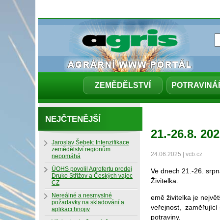
ZEMĚDĚLSTVÍ
POTRAVINÁ
NEJČTENĚJŠÍ
21.-26.8. 2
Jaroslav Šebek: Intenzifikace
zemědělství regionům
24.06.2025 | vcb.cz
nepomáhá
ÚOHS povolil Agrofertu prodej
Ve dnech 21.-26. srpn
Druko Střížov a Českých vajec
Živitelka.
CZ
Nereálné a nesmyslné
emě živitelka je nejv
požadavky na skladování a
veřejnost, zaměřující
aplikaci hnojiv
potraviny.