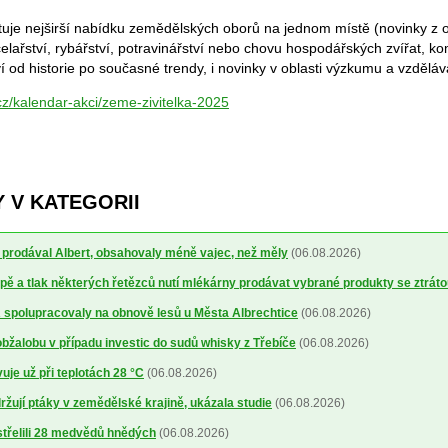
tuje nejširší nabídku zemědělských oborů na jednom místě (novinky z
včelařství, rybářství, potravinářství nebo chovu hospodářských zvířat, k
 od historie po současné trendy, i novinky v oblasti výzkumu a vzděláv
cz/kalendar-akci/zeme-zivitelka-2025
 V KATEGORII
ré prodával Albert, obsahovaly méně vajec, než měly
(06.08.2026)
ě a tlak některých řetězců nutí mlékárny prodávat vybrané produkty se ztrát
spolupracovaly na obnově lesů u Města Albrechtice
(06.08.2026)
obžalobu v případu investic do sudů whisky z Třebíče
(06.08.2026)
uje už při teplotách 28 °C
(06.08.2026)
žují ptáky v zemědělské krajině, ukázala studie
(06.08.2026)
střelili 28 medvědů hnědých
(06.08.2026)