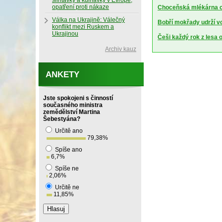
slintavky a kulhavky v Evropě,
opatření proti nákaze
Choceňská mlékárna ch
Válka na Ukrajině: Válečný
Bobří mokřady udrží vod
konflikt mezi Ruskem a
Ukrajinou
Češi každý rok z lesa o
Archiv kauz
ANKETY
Jste spokojeni s činností
současného ministra
zemědělství Martina
Šebestyána?
Určitě ano
79,38
%
Spíše ano
6,7
%
Spíše ne
2,06
%
Určitě ne
11,85
%