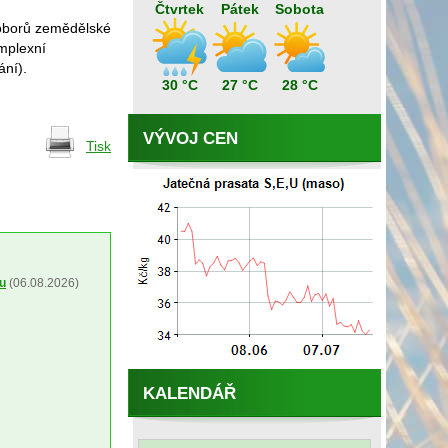
Čtvrtek
Pátek
Sobota
 oborů zemědělské
omplexní
ání).
30 °C
27 °C
28 °C
VÝVOJ CEN
Tisk
ou
(06.08.2026)
KALENDÁŘ