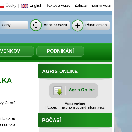
Česky
English
Textová verze
Zobrazit mobilní verzi
Ceny
Mapa serveru
Přidat obsah
VENKOV
PODNIKÁNÍ
AGRIS ONLINE
ELKA
Agris Online
tavy Země
Agris on-line
Papers in Economics and Informatics
i laickou
POČASÍ
 i české