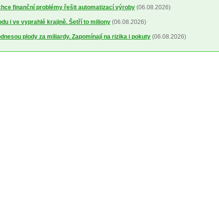
ce finanční problémy řešit automatizací výroby
(06.08.2026)
u i ve vyprahlé krajině. Šetří to miliony
(06.08.2026)
dnesou plody za miliardy. Zapomínají na rizika i pokuty
(06.08.2026)