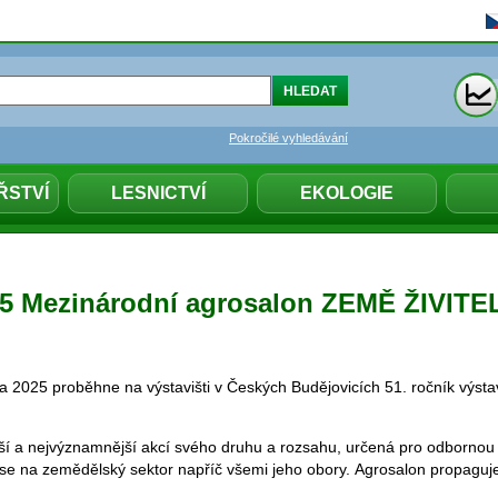
Pokročilé vyhledávání
ŘSTVÍ
LESNICTVÍ
EKOLOGIE
025 Mezinárodní agrosalon ZEMĚ ŽIVIT
a 2025 proběhne na výstavišti v Českých Budějovicích 51. ročník výs
ětší a nejvýznamnější akcí svého druhu a rozsahu, určená pro odbornou 
 se na zemědělský sektor napříč všemi jeho obory. Agrosalon propaguje