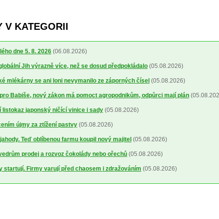
 V KATEGORII
lého dne 5. 8. 2026
(06.08.2026)
 globální Jih výrazně více, než se dosud předpokládalo
(05.08.2026)
 mlékárny se ani loni nevymanilo ze záporných čísel
(05.08.2026)
pro Babiše, nový zákon má pomoct agropodnikům, odpůrci mají plán
(05.08.202
 listokaz japonský ničící vinice i sady
(05.08.2026)
cením újmy za ztížení pastvy
(05.08.2026)
a jahody. Teď oblíbenou farmu koupil nový majitel
(05.08.2026)
 vedrům prodej a rozvoz čokolády nebo ořechů
(05.08.2026)
y startují. Firmy varují před chaosem i zdražováním
(05.08.2026)