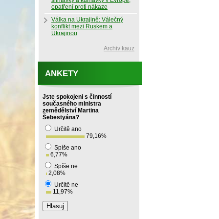
slintavky a kulhavky v Evropě,
opatření proti nákaze
Válka na Ukrajině: Válečný
konflikt mezi Ruskem a
Ukrajinou
Archiv kauz
ANKETY
Jste spokojeni s činností
současného ministra
zemědělství Martina
Šebestyána?
Určitě ano
79,16
%
Spíše ano
6,77
%
Spíše ne
2,08
%
Určitě ne
11,97
%