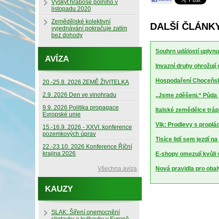
Výskyt hraboše polního v
listopadu 2020
Zemědělské kolektivní
DALŠÍ ČLÁNKY
vyjednávání pokračuje zatím
bez dohody
Souhrn událostí uplynu
AVÍZA
Invazní druhy ohrožují
Hospodaření Choceňské
20.-25.8. 2026 ZEMĚ ŽIVITELKA
2.9. 2026 Den ve vinohradu
„Jsme zděšeni.“ Půda 
9.9. 2026 Politika propagace
Italské zemědělce trápí
Evropské unie
Vlk: Prodlevy s proplá
15.-16.9. 2026 - XXVI. konference
pozemkových úprav
Tisíce lidí sem jezdí n
22.-23.10. 2026 Konference Říční
krajina 2026
E-shopy omezují kvůli
Všechna avíza
Nová pravidla pro obal
KAUZY
SLAK: Šíření onemocnění