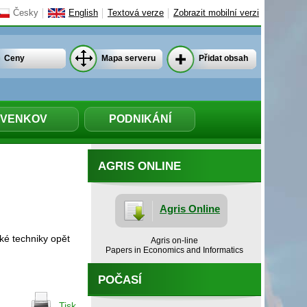
Česky
English
Textová verze
Zobrazit mobilní verzi
Ceny
Mapa serveru
Přidat obsah
VENKOV
PODNIKÁNÍ
AGRIS ONLINE
Agris Online
ké techniky opět
Agris on-line
Papers in Economics and Informatics
POČASÍ
Tisk