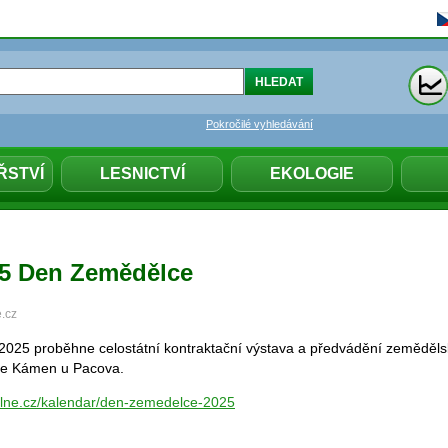
Pokročilé vyhledávání
ŘSTVÍ
LESNICTVÍ
EKOLOGIE
025 Den Zemědělce
e.cz
 2025 proběhne celostátní kontraktační výstava a předvádění zeměděls
bce Kámen u Pacova.
ualne.cz/kalendar/den-zemedelce-2025