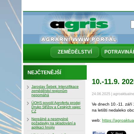
ZEMĚDĚLSTVÍ
POTRAVINÁ
NEJČTENĚJŠÍ
10.-11.9. 2
Jaroslav Šebek: Intenzifikace
zemědělství regionům
24.06.2025 | agroaktualn
nepomáhá
ÚOHS povolil Agrofertu prodej
Ve dnech 10.-11. září
Druko Střížov a Českých vajec
na letišti nedaleko o
CZ
Nereálné a nesmyslné
web:
https://agroakt
požadavky na skladování a
aplikaci hnojiv