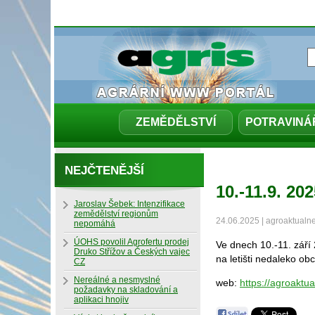
ZEMĚDĚLSTVÍ
POTRAVINÁ
NEJČTENĚJŠÍ
10.-11.9. 2
Jaroslav Šebek: Intenzifikace
zemědělství regionům
24.06.2025 | agroaktualn
nepomáhá
ÚOHS povolil Agrofertu prodej
Ve dnech 10.-11. září
Druko Střížov a Českých vajec
na letišti nedaleko o
CZ
Nereálné a nesmyslné
web:
https://agroakt
požadavky na skladování a
aplikaci hnojiv