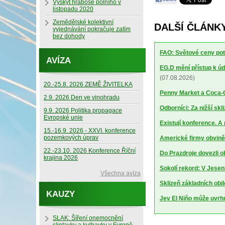
Výskyt hraboše polního v
listopadu 2020
Zemědělské kolektivní
DALŠÍ ČLÁNKY
vyjednávání pokračuje zatím
bez dohody
FAO: Světové ceny potr
AVÍZA
EG.D mění přístup k úd
(07.08.2026)
20.-25.8. 2026 ZEMĚ ŽIVITELKA
Penny Market a Coca-Co
2.9. 2026 Den ve vinohradu
Odborníci: Za nižší sk
9.9. 2026 Politika propagace
Evropské unie
Existují konference. A
15.-16.9. 2026 - XXVI. konference
pozemkových úprav
Americké firmy obviněn
22.-23.10. 2026 Konference Říční
Do Prazdroje dovezli 
krajina 2026
Sokolí rekord: V Jesen
Všechna avíza
Sklizeň základních obil
KAUZY
Jev El Niňo může uvrhn
SLAK: Šíření onemocnění