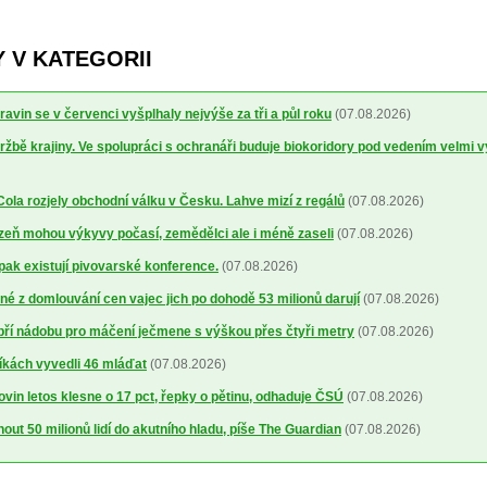
 V KATEGORII
avin se v červenci vyšplhaly nejvýše za tři a půl roku
(07.08.2026)
ržbě krajiny. Ve spolupráci s ochranáři buduje biokoridory pod vedením velmi 
la rozjely obchodní válku v Česku. Lahve mizí z regálů
(07.08.2026)
lizeň mohou výkyvy počasí, zemědělci ale i méně zaseli
(07.08.2026)
 pak existují pivovarské konference.
(07.08.2026)
é z domlouvání cen vajec jich po dohodě 53 milionů darují
(07.08.2026)
obří nádobu pro máčení ječmene s výškou přes čtyři metry
(07.08.2026)
íkách vyvedli 46 mláďat
(07.08.2026)
ovin letos klesne o 17 pct, řepky o pětinu, odhaduje ČSÚ
(07.08.2026)
out 50 milionů lidí do akutního hladu, píše The Guardian
(07.08.2026)