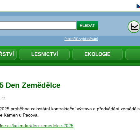
Pokročilé vyhledávání
ŘSTVÍ
LESNICTVÍ
EKOLOGIE
025 Den Zemědělce
e.cz
 2025 proběhne celostátní kontraktační výstava a předvádění zeměděls
bce Kámen u Pacova.
ualne.cz/kalendar/den-zemedelce-2025