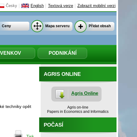
Česky
English
Textová verze
Zobrazit mobilní verzi
Ceny
Mapa serveru
Přidat obsah
VENKOV
PODNIKÁNÍ
AGRIS ONLINE
Agris Online
ké techniky opět
Agris on-line
Papers in Economics and Informatics
POČASÍ
Tisk