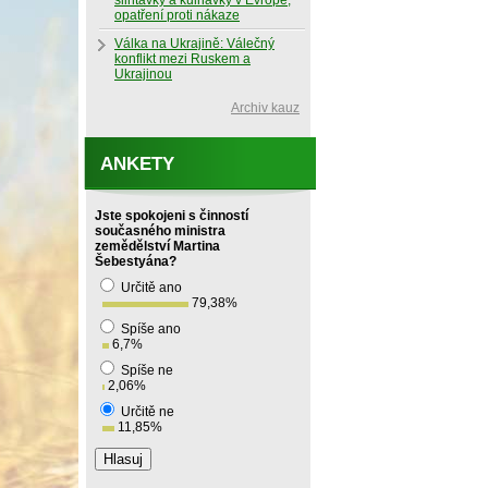
slintavky a kulhavky v Evropě,
opatření proti nákaze
Válka na Ukrajině: Válečný
konflikt mezi Ruskem a
Ukrajinou
Archiv kauz
ANKETY
Jste spokojeni s činností
současného ministra
zemědělství Martina
Šebestyána?
Určitě ano
79,38
%
Spíše ano
6,7
%
Spíše ne
2,06
%
Určitě ne
11,85
%