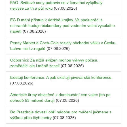
FAO: Světové ceny potravin se v červenci vyšplhaly
nejvýše za tři a půl roku
(07.08.2026)
EG.D mění přístup k údržbě krajiny. Ve spolupráci s
ochranáři buduje biokoridory pod vedením velmi vysokého
napětí
(07.08.2026)
Penny Market a Coca-Cola rozjely obchodní válku v Česku.
Lahve mizí z regálů
(07.08.2026)
Odborníci: Za nižší sklizeň mohou výkyvy počasí,
zemědělci ale i méně zaseli
(07.08.2026)
Existují konference. A pak existují pivovarské konference.
(07.08.2026)
Americké firmy obviněné z domlouvání cen vajec jich po
dohodě 53 milionů darují
(07.08.2026)
Do Prazdroje dovezli obří nádobu pro máčení ječmene s
výškou přes čtyři metry
(07.08.2026)