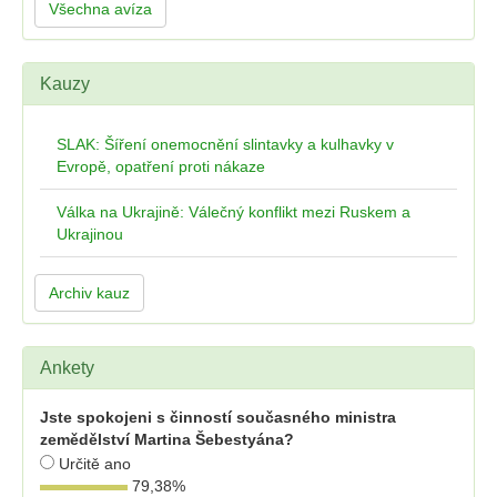
Všechna avíza
Kauzy
SLAK: Šíření onemocnění slintavky a kulhavky v
Evropě, opatření proti nákaze
Válka na Ukrajině: Válečný konflikt mezi Ruskem a
Ukrajinou
Archiv kauz
Ankety
Jste spokojeni s činností současného ministra
zemědělství Martina Šebestyána?
Určitě ano
79,38
%