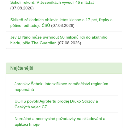
Sokolí rekord: V Jeseníkách vyvedli 46 mláďat
(07.08.2026)
Sklizeň základních obilovin letos klesne o 17 pct, řepky o
pětinu, odhaduje ČSÚ
(07.08.2026)
Jev El Niňo může uvrhnout 50 milionů lidí do akutního
hladu, píše The Guardian
(07.08.2026)
Nejčtenější
Jaroslav Šebek: Intenzifikace zemědělství regionům
nepomáhá
ÚOHS povolil Agrofertu prodej Druko Střížov a
Českých vajec CZ
Nereálné a nesmyslné požadavky na skladování a
aplikaci hnojiv