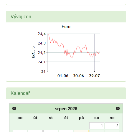
Vývoj cen
Kalendář
srpen
2026
po
út
st
čt
pá
so
ne
1
2