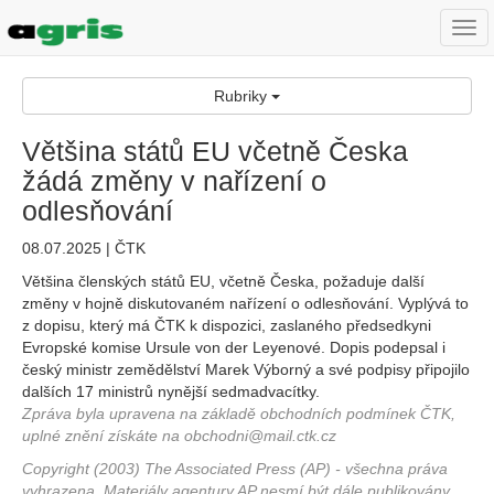
Togg
navi
Rubriky
Většina států EU včetně Česka
žádá změny v nařízení o
odlesňování
08.07.2025 | ČTK
Většina členských států EU, včetně Česka, požaduje další
změny v hojně diskutovaném nařízení o odlesňování. Vyplývá to
z dopisu, který má ČTK k dispozici, zaslaného předsedkyni
Evropské komise Ursule von der Leyenové. Dopis podepsal i
český ministr zemědělství Marek Výborný a své podpisy připojilo
dalších 17 ministrů nynější sedmadvacítky.
Zpráva byla upravena na základě obchodních podmínek ČTK,
uplné znění získáte na obchodni@mail.ctk.cz
Copyright (2003) The Associated Press (AP) - všechna práva
vyhrazena. Materiály agentury AP nesmí být dále publikovány,