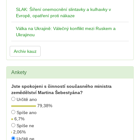
SLAK: Šíření onemocnění slintavky a kulhavky v
Evropě, opatření proti nákaze
Válka na Ukrajině: Válečný konflikt mezi Ruskem a
Ukrajinou
Archiv kauz
Ankety
Jste spokojeni s činností současného ministra
zemědělství Martina Šebestyána?
Určitě ano
79,38
%
Spíše ano
6,7
%
Spíše ne
2,06
%
Určitě ne