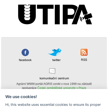
Agrární WWW portál AGRIS vznikl v roce 1999 na základě
spolupráce
České zemědělské univerzity v Praze
s
Ministerstvem zemědělství ČR
We use cookies!
© Copyright AGRIS 2000-2026 -
ISSN 1213-1369
- Publikování a šíření
Hi, this website uses essential cookies to ensure its proper
obsahu agrárního WWW portálu AGRIS je možné