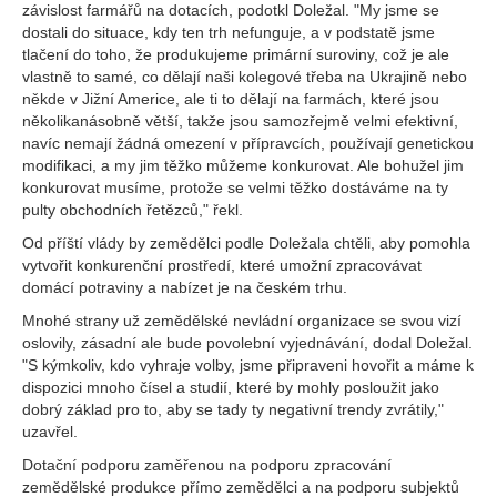
závislost farmářů na dotacích, podotkl Doležal. "My jsme se
dostali do situace, kdy ten trh nefunguje, a v podstatě jsme
tlačení do toho, že produkujeme primární suroviny, což je ale
vlastně to samé, co dělají naši kolegové třeba na Ukrajině nebo
někde v Jižní Americe, ale ti to dělají na farmách, které jsou
několikanásobně větší, takže jsou samozřejmě velmi efektivní,
navíc nemají žádná omezení v přípravcích, používají genetickou
modifikaci, a my jim těžko můžeme konkurovat. Ale bohužel jim
konkurovat musíme, protože se velmi těžko dostáváme na ty
pulty obchodních řetězců," řekl.
Od příští vlády by zemědělci podle Doležala chtěli, aby pomohla
vytvořit konkurenční prostředí, které umožní zpracovávat
domácí potraviny a nabízet je na českém trhu.
Mnohé strany už zemědělské nevládní organizace se svou vizí
oslovily, zásadní ale bude povolební vyjednávání, dodal Doležal.
"S kýmkoliv, kdo vyhraje volby, jsme připraveni hovořit a máme k
dispozici mnoho čísel a studií, které by mohly posloužit jako
dobrý základ pro to, aby se tady ty negativní trendy zvrátily,"
uzavřel.
Dotační podporu zaměřenou na podporu zpracování
zemědělské produkce přímo zemědělci a na podporu subjektů