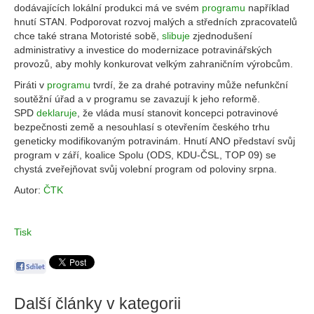
dodávajících lokální produkci má ve svém
programu
například
hnutí STAN. Podporovat rozvoj malých a středních zpracovatelů
chce také strana Motoristé sobě,
slibuje
zjednodušení
administrativy a investice do modernizace potravinářských
provozů, aby mohly konkurovat velkým zahraničním výrobcům.
Piráti v
programu
tvrdí, že za drahé potraviny může nefunkční
soutěžní úřad a v programu se zavazují k jeho reformě.
SPD
deklaruje
, že vláda musí stanovit koncepci potravinové
bezpečnosti země a nesouhlasí s otevřením českého trhu
geneticky modifikovaným potravinám. Hnutí ANO představí svůj
program v září, koalice Spolu (ODS, KDU-ČSL, TOP 09) se
chystá zveřejňovat svůj volební program od poloviny srpna.
Autor:
ČTK
Tisk
Další články v kategorii