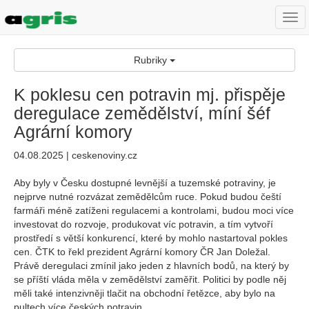
Togg
navi
Rubriky
K poklesu cen potravin mj. přispěje
deregulace zemědělství, míní šéf
Agrární komory
04.08.2025 | ceskenoviny.cz
Aby byly v Česku dostupné levnější a tuzemské potraviny, je
nejprve nutné rozvázat zemědělcům ruce. Pokud budou čeští
farmáři méně zatíženi regulacemi a kontrolami, budou moci více
investovat do rozvoje, produkovat víc potravin, a tím vytvoří
prostředí s větší konkurencí, které by mohlo nastartoval pokles
cen. ČTK to řekl prezident Agrární komory ČR Jan Doležal.
Právě deregulaci zmínil jako jeden z hlavních bodů, na který by
se příští vláda měla v zemědělství zaměřit. Politici by podle něj
měli také intenzivněji tlačit na obchodní řetězce, aby bylo na
pultech více českých potravin.