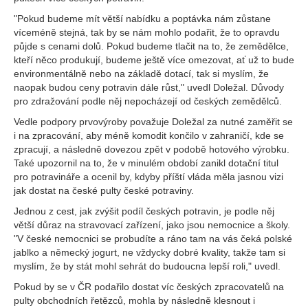
"Pokud budeme mít větší nabídku a poptávka nám zůstane
víceméně stejná, tak by se nám mohlo podařit, že to opravdu
půjde s cenami dolů. Pokud budeme tlačit na to, že zemědělce,
kteří něco produkují, budeme ještě více omezovat, ať už to bude
environmentálně nebo na základě dotací, tak si myslím, že
naopak budou ceny potravin dále růst," uvedl Doležal. Důvody
pro zdražování podle něj nepocházejí od českých zemědělců.
Vedle podpory prvovýroby považuje Doležal za nutné zaměřit se
i na zpracování, aby méně komodit končilo v zahraničí, kde se
zpracují, a následně dovezou zpět v podobě hotového výrobku.
Také upozornil na to, že v minulém období zanikl dotační titul
pro potravináře a ocenil by, kdyby příští vláda měla jasnou vizi
jak dostat na české pulty české potraviny.
Jednou z cest, jak zvýšit podíl českých potravin, je podle něj
větší důraz na stravovací zařízení, jako jsou nemocnice a školy.
"V české nemocnici se probudíte a ráno tam na vás čeká polské
jablko a německý jogurt, ne vždycky dobré kvality, takže tam si
myslím, že by stát mohl sehrát do budoucna lepší roli," uvedl.
Pokud by se v ČR podařilo dostat víc českých zpracovatelů na
pulty obchodních řetězců, mohla by následně klesnout i