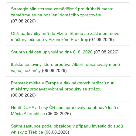
Strategie Ministerstva zemědělství pro drůbeží maso:
zaměříme se na posílení domácího zpracování
(07.08.2026)
Obří náduvníky míří do Plzně. Stanou se základem nové
máčírny ječmene v Plzeňském Prazdroji
(07.08.2026)
Souhrn událostí uplynulého dne 6. 8. 2026
(07.08.2026)
Italské těstoviny, které prodával Albert, obsahovaly méně
vajec, než měly
(06.08.2026)
Přebytek mléka v Evropě a tlak některých řetězců nutí
mlékárny prodávat vybrané produkty se ztrátou
(06.08.2026)
Hnutí DUHA a Lesy ČR spolupracovaly na obnově lesů u
Města Albrechtice
(06.08.2026)
Státní zástupce podal obžalobu v případu investic do sudů
whisky z Třebíče
(06.08.2026)