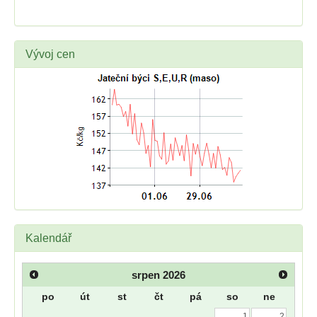
Vývoj cen
Kalendář
srpen
2026
po
út
st
čt
pá
so
ne
1
2