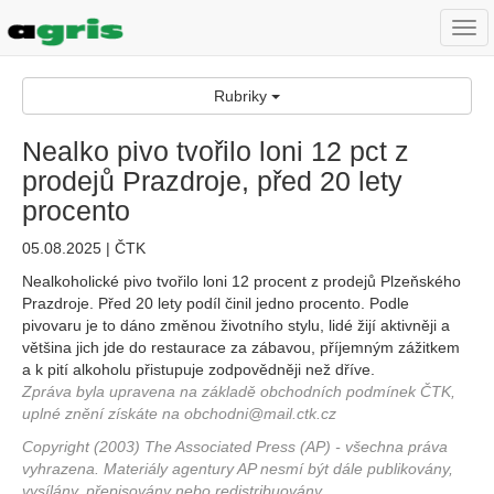
Togg
navi
Rubriky
Nealko pivo tvořilo loni 12 pct z
prodejů Prazdroje, před 20 lety
procento
05.08.2025 | ČTK
Nealkoholické pivo tvořilo loni 12 procent z prodejů Plzeňského
Prazdroje. Před 20 lety podíl činil jedno procento. Podle
pivovaru je to dáno změnou životního stylu, lidé žijí aktivněji a
většina jich jde do restaurace za zábavou, příjemným zážitkem
a k pití alkoholu přistupuje zodpovědněji než dříve.
Zpráva byla upravena na základě obchodních podmínek ČTK,
uplné znění získáte na obchodni@mail.ctk.cz
Copyright (2003) The Associated Press (AP) - všechna práva
vyhrazena. Materiály agentury AP nesmí být dále publikovány,
vysílány, přepisovány nebo redistribuovány.