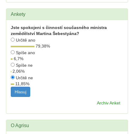
Ankety
Jste spokojeni s činností současného ministra
zemědělství Martina Šebestyána?
Určitě ano
79,38
%
Spíše ano
6,7
%
Spíše ne
2,06
%
Určitě ne
11,85
%
Archiv Anket
O Agrisu