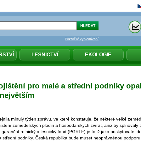
Pokročilé vyhledávání
ŘSTVÍ
LESNICTVÍ
EKOLOGIE
ojištění pro malé a střední podniky op
 největším
jnila minulý týden zprávu, ve které konstatuje, že některé velké zeměd
jištění zemědělských plodin a hospodářských zvířat, aniž by splňovaly 
garanční rolnický a lesnický fond (PGRLF) je totiž jako poskytovatel 
é a střední podniky. Česká republika bude muset neoprávněnou podpor