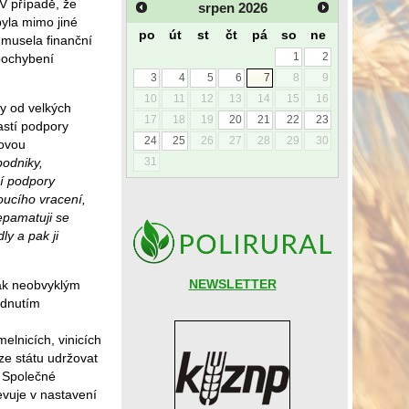
V případě, že
srpen
2026
yla mimo jiné
po
út
st
čt
pá
so
ne
 musela finanční
1
2
 pochybení
3
4
5
6
7
8
9
10
11
12
13
14
15
16
y od velkých
17
18
19
20
21
22
23
astí podpory
24
25
26
27
28
29
30
movou
podniky,
31
í podpory
oucího vracení,
epamatuji se
ly a pak ji
NEWSLETTER
ak neobvyklým
odnutím
lnicích, vinicích
ze státu udržovat
i Společné
evuje v nastavení