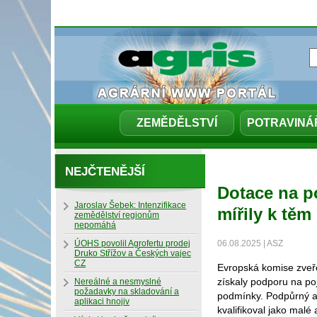
ZEMĚDĚLSTVÍ
POTRAVINÁ
NEJČTENĚJŠÍ
Dotace na p
Jaroslav Šebek: Intenzifikace
mířily k těm
zemědělství regionům
nepomáhá
ÚOHS povolil Agrofertu prodej
06.08.2025 | ASZ
Druko Střížov a Českých vajec
CZ
Evropská komise zveře
získaly podporu na po
Nereálné a nesmyslné
požadavky na skladování a
podmínky. Podpůrný a 
aplikaci hnojiv
kvalifikoval jako mal