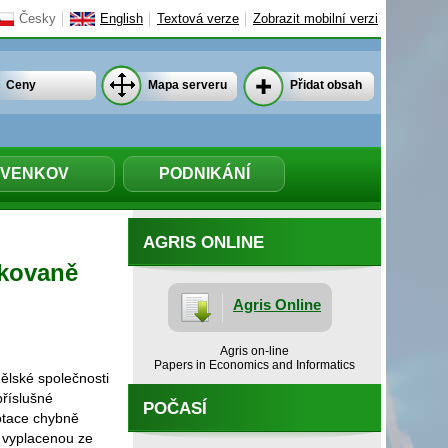
Česky
English
Textová verze
Zobrazit mobilní verzi
Ceny
Mapa serveru
Přidat obsah
VENKOV
PODNIKÁNÍ
AGRIS ONLINE
akovaně
Agris Online
Agris on-line
Papers in Economics and Informatics
ělské společnosti
příslušné
POČASÍ
dotace chybně
u vyplacenou ze