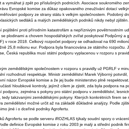
tit a vymáhat ji zpět po příslušných podnicích. Asociace soukromého z
rávu Evropské komise za důkaz opakovaného zneužívání dotací velk
směřování podpory ze strany státu k velkým společnostem. Podobný d
 klasických sedláků a malých zemědělských podniků nikdy nebyl zjištěn.
 pojištění proti přírodním katastrofám a nepříznivým povětrnostním u
í se plodinami a chovem hospodářských zvířat poskytoval Podpůrný a g
F) v roce 2018. Celkový rozpočet podpory se odhadoval na 690 milionů
ižně 25,8 milionu eur. Podpora byla financována ze státního rozpočtu. 
e, Česká republika musí státní podporu vyplacenou v rozporu s pravidl
lkým zemědělským společnostem v rozporu s pravidly už PGRLF v minu
tuální rozhodnutí respektuje. Ministr zemědělství Marek Výborný potvrdil,
vní názor Evropské komise a že jej bude ministerstvo plně respektovat.
částí hloubkové kontroly, jejímž cílem je zjistit, zda byla podpora na p
tní podporu, zejména s pokyny pro státní podporu v zemědělství, lesnic
, tedy takzvanými zemědělskými pokyny. Kterých konkrétních firem se r
va zemědělství možné určit až na základě důkladné analýzy. Podle zjišt
o jiné i o dceřiné podniky Agrofertu.
ků Agrofertu se podle serveru iROZHLAS týkaly soudní spory o vrácení
Podle definice Evropské komise z roku 2003 je malý a střední podnik fi