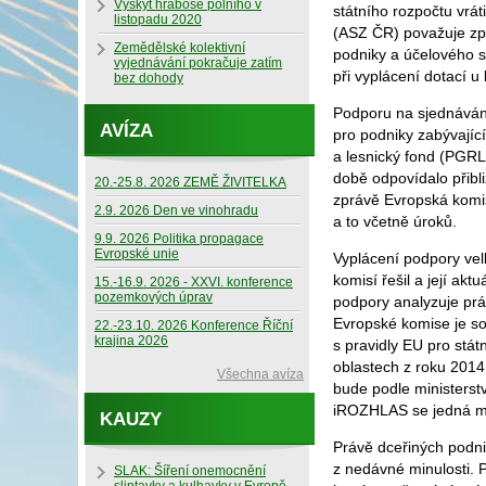
Výskyt hraboše polního v
státního rozpočtu vrá
listopadu 2020
(ASZ ČR) považuje zp
Zemědělské kolektivní
podniky a účelového 
vyjednávání pokračuje zatím
při vyplácení dotací u
bez dohody
Podporu na sjednávání
AVÍZA
pro podniky zabývajíc
a lesnický fond (PGRL
době odpovídalo přibl
20.-25.8. 2026 ZEMĚ ŽIVITELKA
zprávě Evropská komis
2.9. 2026 Den ve vinohradu
a to včetně úroků.
9.9. 2026 Politika propagace
Evropské unie
Vyplácení podpory ve
komisí řešil a její ak
15.-16.9. 2026 - XXVI. konference
pozemkových úprav
podpory analyzuje prá
Evropské komise je sou
22.-23.10. 2026 Konference Říční
krajina 2026
s pravidly EU pro stá
oblastech z roku 2014
Všechna avíza
bude podle ministerst
iROZHLAS se jedná mim
KAUZY
Právě dceřiných podni
z nedávné minulosti. 
SLAK: Šíření onemocnění