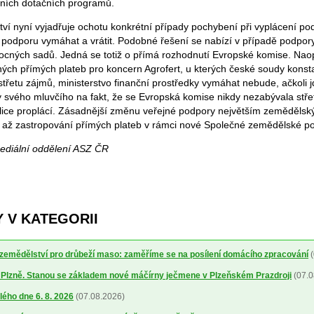
ních dotačních programů.
ví nyní vyjadřuje ochotu konkrétní případy pochybení při vyplácení pod
 podporu vymáhat a vrátit. Podobné řešení se nabízí v případě podpor
ovocných sadů. Jedná se totiž o přímá rozhodnutí Evropské komise. Nao
ch přímých plateb pro koncern Agrofert, u kterých české soudy konsta
třetu zájmů, ministerstvo finanční prostředky vymáhat nebude, ačkoli j
y svého mluvčího na fakt, že se Evropská komise nikdy nezabývala stř
lice proplácí. Zásadnější změnu veřejné podpory největším zeměděls
 až zastropování přímých plateb v rámci nové Společné zemědělské poli
mediální oddělení ASZ ČR
 V KATEGORII
a zemědělství pro drůbeží maso: zaměříme se na posílení domácího zpracování
(
o Plzně. Stanou se základem nové máčírny ječmene v Plzeňském Prazdroji
(07.0
lého dne 6. 8. 2026
(07.08.2026)