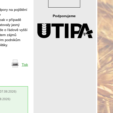
pory na pojištění
y
Podporujeme
pak v případě
tovaly jasný
de o řádově vyšší
etem zájmů
kým podnikům
tiky.
Tisk
07.08.2026)
8.2026)