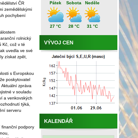
Pátek
Sobota
Neděle
emědělství ČR
ými zemědělskými
ruh pochybení
27 °C
28 °C
31 °C
dálostem
aranční rolnický
VÝVOJ CEN
 Kč, což v té
Jak uvedla ve své
y získat zpět,
losti s Evropskou
 že poskytovatel
 Aktuální zpráva
ojistné v souladu
tví a venkovských
ozhodnutí týká,
ění serveru
KALENDÁŘ
 finanční podpory
rmou,