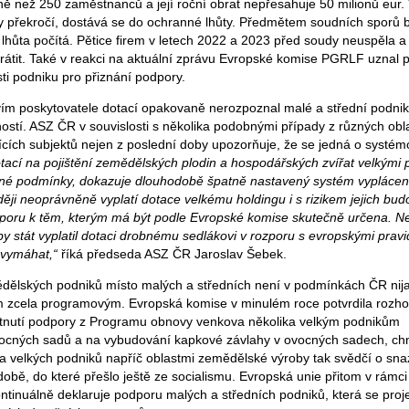
 než 250 zaměstnanců a její roční obrat nepřesahuje 50 milionů eur. 
y překročí, dostává se do ochranné lhůty. Předmětem soudních sporů b
 lhůta počítá. Pětice firem v letech 2022 a 2023 před soudy neuspěla a
vrátit. Také v reakci na aktuální zprávu Evropské komise PGRLF uznal
sti podniku pro přiznání podpory.
tvím poskytovatele dotací opakovaně nerozpoznal malé a střední podnik
stí. ASZ ČR v souvislosti s několika podobnými případy z různých obl
ích subjektů nejen z poslední doby upozorňuje, že se jedná o systé
tací na pojištění zemědělských plodin a hospodářských zvířat velkými 
ušné podmínky, dokazuje dlouhodobě špatně nastavený systém vyplácen
ději neoprávněně vyplatí dotace velkému holdingu i s rizikem jejich bud
poru k těm, kterým má být podle Evropské komise skutečně určena. N
y stát vyplatil dotaci drobnému sedlákovi v rozporu s evropskými pravid
vymáhat,“
říká předseda ASZ ČR Jaroslav Šebek.
dělských podniků místo malých a středních není v podmínkách ČR nij
em zcela programovým. Evropská komise v minulém roce potvrdila rozh
kytnutí podpory z Programu obnovy venkova několika velkým podnikům
ovocných sadů a na vybudování kapkové závlahy v ovocných sadech, chme
a velkých podniků napříč oblastmi zemědělské výroby tak svědčí o sna
době, do které přešlo ještě ze socialismu. Evropská unie přitom v rámc
ontinuálně deklaruje podporu malých a středních podniků, která se proj