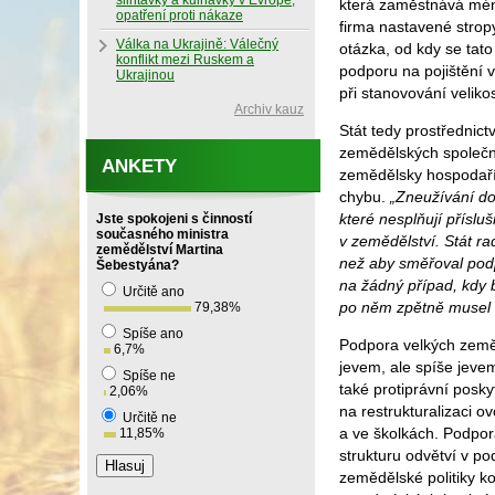
slintavky a kulhavky v Evropě,
která zaměstnává méně
opatření proti nákaze
firma nastavené strop
Válka na Ukrajině: Válečný
otázka, od kdy se tato
konflikt mezi Ruskem a
podporu na pojištění 
Ukrajinou
při stanovování veliko
Archiv kauz
Stát tedy prostřednic
zemědělských společno
ANKETY
zemědělsky hospodaříc
chybu.
„Zneužívání do
které nesplňují přísl
Jste spokojeni s činností
současného ministra
v zemědělství. Stát ra
zemědělství Martina
než aby směřoval pod
Šebestyána?
na žádný případ, kdy b
Určitě ano
po něm zpětně musel 
79,38
%
Spíše ano
Podpora velkých země
6,7
%
jevem, ale spíše jev
Spíše ne
také protiprávní pos
2,06
%
na restrukturalizaci 
Určitě ne
a ve školkách. Podpor
11,85
%
strukturu odvětví v po
zemědělské politiky k