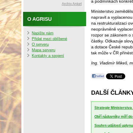
a podmínkách konkrét
Archiv Anket
Ministerstvo zemědělst
napravit a vyplacenou
O AGRISU
na restrukturalizaci 
neoprávněně vyplacený
Napište nám
rozpor se zákonem o s
Přidat mezi oblíbené
částky. Odkazuje slov
O serveru
a dotace České repub
Mapa serveru
tak může v ČR přinést
Kontakty a spojení
Ing. Vladimír Mikeš, 
DALŠÍ ČLÁNKY
Strategie Ministerstv
Obří náduvníky míří d
Souhrn událostí uplynu