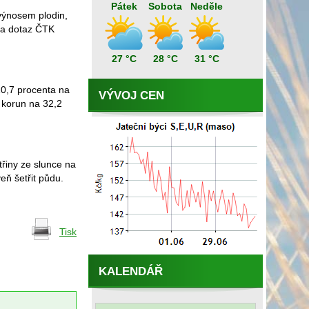
Pátek
Sobota
Neděle
 výnosem plodin,
 na dotaz ČTK
27 °C
28 °C
31 °C
10,7 procenta na
VÝVOJ CEN
u korun na 32,2
řiny ze slunce na
eň šetřit půdu.
Tisk
KALENDÁŘ