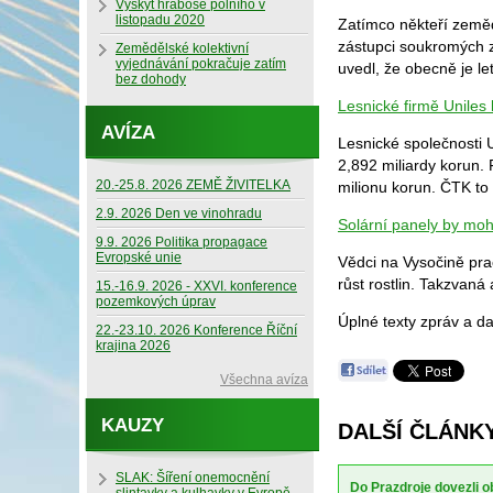
Výskyt hraboše polního v
listopadu 2020
Zatímco někteří zemědě
zástupci soukromých z
Zemědělské kolektivní
vyjednávání pokračuje zatím
uvedl, že obecně je le
bez dohody
Lesnické firmě Uniles 
AVÍZA
Lesnické společnosti U
2,892 miliardy korun. 
20.-25.8. 2026 ZEMĚ ŽIVITELKA
milionu korun. ČTK to z
2.9. 2026 Den ve vinohradu
Solární panely by moh
9.9. 2026 Politika propagace
Evropské unie
Vědci na Vysočině pra
růst rostlin. Takzvan
15.-16.9. 2026 - XXVI. konference
pozemkových úprav
Úplné texty zpráv a da
22.-23.10. 2026 Konference Říční
krajina 2026
Všechna avíza
KAUZY
DALŠÍ ČLÁNKY
SLAK: Šíření onemocnění
Do Prazdroje dovezli 