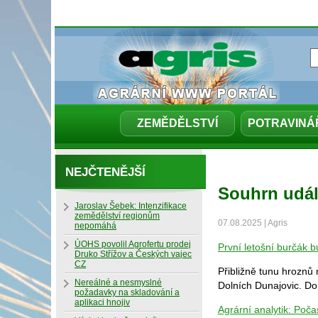
ZEMĚDĚLSTVÍ
POTRAVINÁ
NEJČTENĚJŠÍ
Souhrn udál
Jaroslav Šebek: Intenzifikace
zemědělství regionům
07.08.2025 | Agris
nepomáhá
ÚOHS povolil Agrofertu prodej
První letošní burčák b
Druko Střížov a Českých vajec
CZ
Přibližně tunu hroznů 
Nereálné a nesmyslné
Dolních Dunajovic. Do 
požadavky na skladování a
aplikaci hnojiv
Agrární analytik: Počas