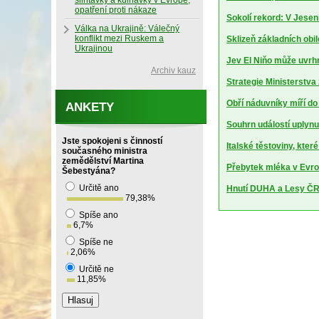
slintavky a kulhavky v Evropě,
opatření proti nákaze
Sokolí rekord: V Jesen
Válka na Ukrajině: Válečný
konflikt mezi Ruskem a
Sklizeň základních obil
Ukrajinou
Jev El Niňo může uvrhn
Archiv kauz
Strategie Ministerstv
Obří náduvníky míří d
ANKETY
Souhrn událostí uplynu
Jste spokojeni s činností
Italské těstoviny, kte
současného ministra
zemědělství Martina
Přebytek mléka v Evrop
Šebestyána?
Určitě ano
Hnutí DUHA a Lesy ČR 
79,38
%
Spíše ano
6,7
%
Spíše ne
2,06
%
Určitě ne
11,85
%