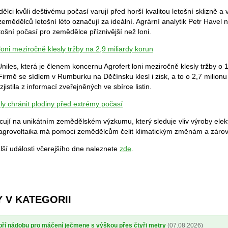
lci kvůli deštivému počasí varují před horší kvalitou letošní sklizně a
emědělců letošní léto označují za ideální. Agrární analytik Petr Havel
tošní počasí pro zemědělce příznivější než loni.
loni meziročně klesly tržby na 2,9 miliardy korun
niles, která je členem koncernu Agrofert loni meziročně klesly tržby o 
Firmě se sídlem v Rumburku na Děčínsku klesl i zisk, a to o 2,7 milion
jistila z informací zveřejněných ve sbírce listin.
ly chránit plodiny před extrémy počasí
cují na unikátním zemědělském výzkumu, který sleduje vliv výroby elekt
á agrovoltaika má pomoci zemědělcům čelit klimatickým změnám a zárov
lší události včerejšího dne naleznete
zde
.
 V KATEGORII
obří nádobu pro máčení ječmene s výškou přes čtyři metry
(07.08.2026)