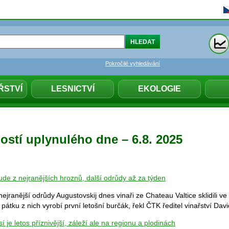
Pokročilé vyhledávání
ŘSTVÍ
LESNICTVÍ
EKOLOGIE
ostí uplynulého dne – 6.8. 2025
ude z nejranějších hroznů, další odrůdy až za týden
nejranější odrůdy Augustovskij dnes vinaři ze Chateau Valtice sklidili v
pátku z nich vyrobí první letošní burčák, řekl ČTK ředitel vinařství Davi
í je letos příznivější, záleží ale na regionu a plodinách