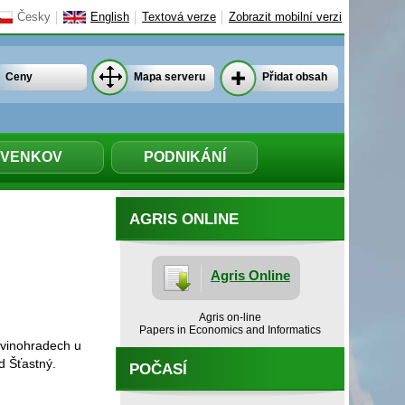
Česky
English
Textová verze
Zobrazit mobilní verzi
Ceny
Mapa serveru
Přidat obsah
VENKOV
PODNIKÁNÍ
AGRIS ONLINE
Agris Online
Agris on-line
Papers in Economics and Informatics
e vinohradech u
d Šťastný.
POČASÍ