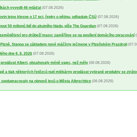
íkách vyvedli 46 mláďat
(07.08.2026)
ovin letos klesne o 17 pct, řepky o pětinu, odhaduje ČSÚ
(07.08.2026)
out 50 milionů lidí do akutního hladu, píše The Guardian
(07.08.2026)
a zemědělství pro drůbeží maso: zaměříme se na posílení domácího zpracování
(
o Plzně. Stanou se základem nové máčírny ječmene v Plzeňském Prazdroji
(07.0
lého dne 6. 8. 2026
(07.08.2026)
ré prodával Albert, obsahovaly méně vajec, než měly
(06.08.2026)
ě a tlak některých řetězců nutí mlékárny prodávat vybrané produkty se ztrát
spolupracovaly na obnově lesů u Města Albrechtice
(06.08.2026)