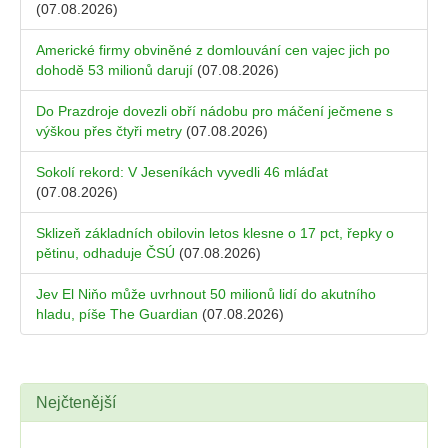
(07.08.2026)
Americké firmy obviněné z domlouvání cen vajec jich po
dohodě 53 milionů darují
(07.08.2026)
Do Prazdroje dovezli obří nádobu pro máčení ječmene s
výškou přes čtyři metry
(07.08.2026)
Sokolí rekord: V Jeseníkách vyvedli 46 mláďat
(07.08.2026)
Sklizeň základních obilovin letos klesne o 17 pct, řepky o
pětinu, odhaduje ČSÚ
(07.08.2026)
Jev El Niňo může uvrhnout 50 milionů lidí do akutního
hladu, píše The Guardian
(07.08.2026)
Nejčtenější