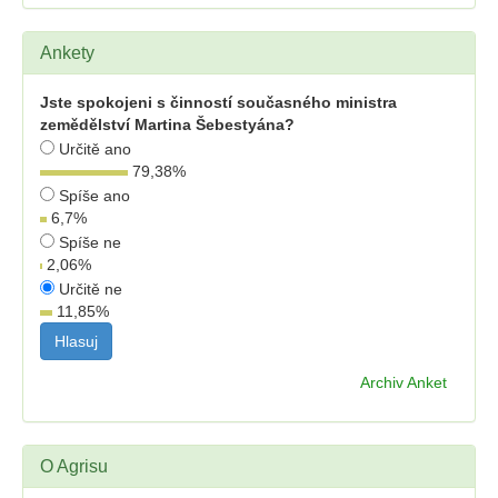
Ankety
Jste spokojeni s činností současného ministra
zemědělství Martina Šebestyána?
Určitě ano
79,38
%
Spíše ano
6,7
%
Spíše ne
2,06
%
Určitě ne
11,85
%
Archiv Anket
O Agrisu