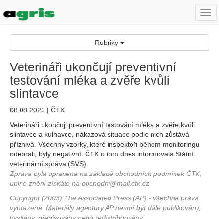
Togg
navi
Rubriky
Veterináři ukončují preventivní
testování mléka a zvěře kvůli
slintavce
08.08.2025 | ČTK
Veterináři ukončují preventivní testování mléka a zvěře kvůli
slintavce a kulhavce, nákazová situace podle nich zůstává
příznivá. Všechny vzorky, které inspektoři během monitoringu
odebrali, byly negativní. ČTK o tom dnes informovala Státní
veterinární správa (SVS).
Zpráva byla upravena na základě obchodních podmínek ČTK,
uplné znění získáte na obchodni@mail.ctk.cz
Copyright (2003) The Associated Press (AP) - všechna práva
vyhrazena. Materiály agentury AP nesmí být dále publikovány,
vysílány, přepisovány nebo redistribuovány.