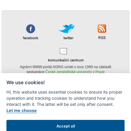
Agrární WWW portál AGRIS vznikl v roce 1999 na základě
spolupráce
České zemědělské univerzity v Praze
s
Ministerstvem zemědělství ČR
We use cookies!
© Copyright AGRIS 2000-2026 -
ISSN 1213-1369
- Publikování a šíření
Hi, this website uses essential cookies to ensure its proper
obsahu agrárního WWW portálu AGRIS je možné
operation and tracking cookies to understand how you
(pokud není uvedeno jinak) pouze za podmínky uvedení zdroje v podobě
www.agris.cz a data publikace v AGRISu.
interact with it. The latter will be set only after consent.
cookies
Let me choose
Zobrazit desktopovou verzi
Accept all