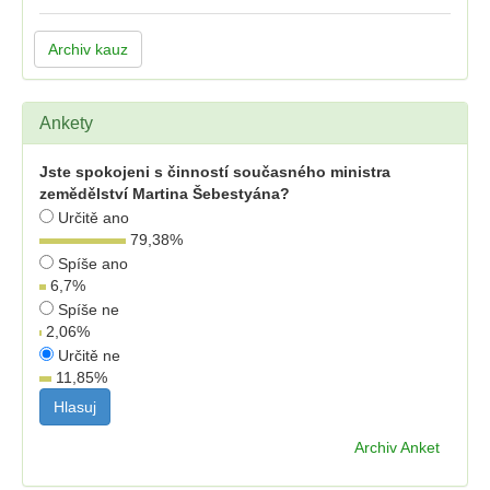
Archiv kauz
Ankety
Jste spokojeni s činností současného ministra
zemědělství Martina Šebestyána?
Určitě ano
79,38
%
Spíše ano
6,7
%
Spíše ne
2,06
%
Určitě ne
11,85
%
Archiv Anket