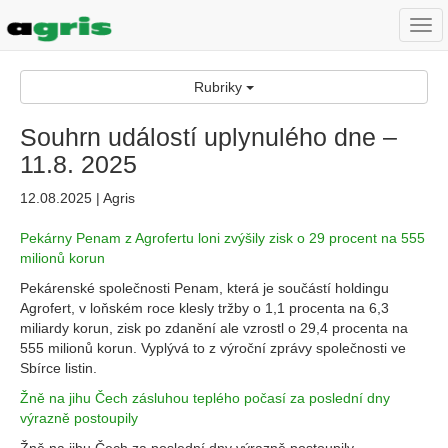
Togg
navi
Rubriky
Souhrn událostí uplynulého dne –
11.8. 2025
12.08.2025 | Agris
Pekárny Penam z Agrofertu loni zvýšily zisk o 29 procent na 555
milionů korun
Pekárenské společnosti Penam, která je součástí holdingu
Agrofert, v loňském roce klesly tržby o 1,1 procenta na 6,3
miliardy korun, zisk po zdanění ale vzrostl o 29,4 procenta na
555 milionů korun. Vyplývá to z výroční zprávy společnosti ve
Sbírce listin.
Žně na jihu Čech zásluhou teplého počasí za poslední dny
výrazně postoupily