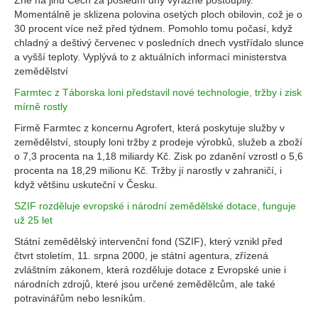
Žně na jihu Čech za poslední dny výrazně postoupily.
Momentálně je sklizena polovina osetých ploch obilovin, což je o
30 procent více než před týdnem. Pomohlo tomu počasí, když
chladný a deštivý červenec v posledních dnech vystřídalo slunce
a vyšší teploty. Vyplývá to z aktuálních informací ministerstva
zemědělství
Farmtec z Táborska loni představil nové technologie, tržby i zisk
mírně rostly
Firmě Farmtec z koncernu Agrofert, která poskytuje služby v
zemědělství, stouply loni tržby z prodeje výrobků, služeb a zboží
o 7,3 procenta na 1,18 miliardy Kč. Zisk po zdanění vzrostl o 5,6
procenta na 18,29 milionu Kč. Tržby jí narostly v zahraničí, i
když většinu uskuteční v Česku.
SZIF rozděluje evropské i národní zemědělské dotace, funguje
už 25 let
Státní zemědělský intervenční fond (SZIF), který vznikl před
čtvrt stoletím, 11. srpna 2000, je státní agentura, zřízená
zvláštním zákonem, která rozděluje dotace z Evropské unie i
národních zdrojů, které jsou určené zemědělcům, ale také
potravinářům nebo lesníkům.