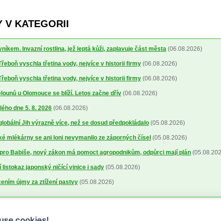
 V KATEGORII
níkem. Invazní rostlina, jež leptá kůži, zaplavuje část města
(06.08.2026)
řeboň vyschla třetina vody, nejvíce v historii firmy
(06.08.2026)
řeboň vyschla třetina vody, nejvíce v historii firmy
(06.08.2026)
ounů u Olomouce se blíží. Letos začne dřív
(06.08.2026)
lého dne 5. 8. 2026
(06.08.2026)
 globální Jih výrazně více, než se dosud předpokládalo
(05.08.2026)
 mlékárny se ani loni nevymanilo ze záporných čísel
(05.08.2026)
pro Babiše, nový zákon má pomoct agropodnikům, odpůrci mají plán
(05.08.202
 listokaz japonský ničící vinice i sady
(05.08.2026)
cením újmy za ztížení pastvy
(05.08.2026)
use cookies!