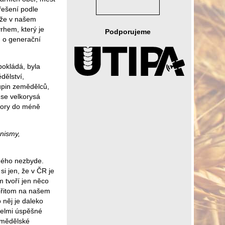
 řešení podle
 že v našem
rhem, který je
Podporujeme
, o generační
pokládá, byla
dělství,
kupin zemědělců,
 se velkorysá
dpory do méně
nismy,
iného nezbyde.
i jen, že v ČR je
m tvoří jen něco
přitom na našem
 něj je daleko
 velmi úspěšné
Zemědělské