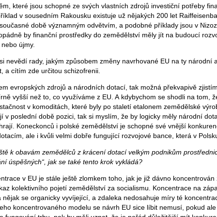
těm, které jsou schopné ze svých vlastních zdrojů investiční potřeby fi
íklad v sousedním Rakousku existuje už nějakých 200 let Raiffeisenban
v současné době významným odvětvím, a podobné příklady jsou v Niz
opádně by finanční prostředky do zemědělství měly jít na budoucí rozvo
 nebo újmy.
 si nevědí rady, jakým způsobem změny navrhované EU na ty národní a
, a cítím zde určitou schizofrenii.
em evropských zdrojů a národních dotací, tak možná překvapivě zjistí
írně vyšší než to, co využíváme z EU. A kdybychom se shodli na tom, ž
stačnost v komoditách, které byly po staletí etalonem zemědělské výro
í v poslední době pozici, tak si myslím, že by logicky měly národní dotac
rají. Koneckonců i polské zemědělství je schopné své vnější konkure
tacím, ale i kvůli velmi dobře fungující rozvojové bance, která v Polsku
tě k obavám zemědělců z krácení dotací velkým podnikům prostřednic
ání úspěšných“, jak se také tento krok vykládá?
entrace v EU je stále ještě zlomkem toho, jak je již dávno koncentrová
dkaz kolektivního pojetí zemědělství za socialismu. Koncentrace na zá
 nějak se organicky vyvíjející, a zdaleka nedosahuje míry té koncentra
eho koncentrovaného modelu se návrh EU sice líbit nemusí, pokud ale