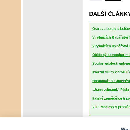
DALŠÍ ČLÁNKY
Ostrava bojuje s bolšev
V rybnících Rybářství T
V rybnících Rybářství T
Oblíbený samosběr mel
Souhrn událostí uplynu
Invazní druhy ohrožují
Hospodaření Choceňské
„Jsme zděšeni.“ Půda 
Italské zemědělce trápí
Vlk: Prodlevy s proplá
We 