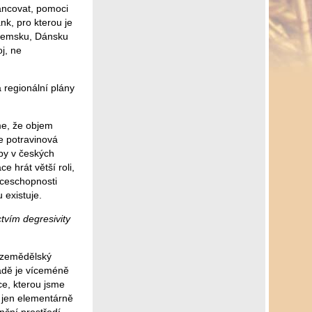
nancovat, pomoci
k, pro kterou je
ozemsku, Dánsku
j, ne
 regionální plány
me, že objem
e potravinová
by v českých
e hrát větší roli,
nceschopnosti
 existuje.
tvím degresivity
n zemědělský
padě je víceméně
ce, kterou jsme
 jen elementárně