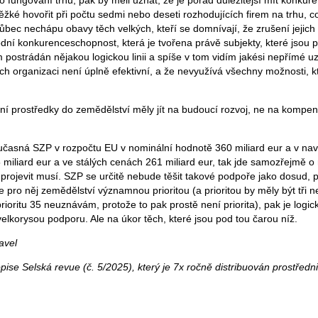
 fungování trhu, pak by měli uznat, že je pořád důležitější mít konkure
těžké hovořit při počtu sedmi nebo deseti rozhodujících firem na trhu, co
 vůbec nechápu obavy těch velkých, kteří se domnívají, že zrušení jeji
odní konkurenceschopnost, která je tvořena právě subjekty, které jsou 
 postrádán nějakou logickou linii a spíše v tom vidím jakési nepřímé u
ch organizaci není úplně efektivní, a že nevyužívá všechny možnosti, k
í prostředky do zemědělství měly jít na budoucí rozvoj, ne na kompen
učasná SZP v rozpočtu EU v nominální hodnotě 360 miliard eur a v n
miliard eur a ve stálých cenách 261 miliard eur, tak jde samozřejmě o
projevit musí. SZP se určitě nebude těšit takové podpoře jako dosud, p
je pro něj zemědělství významnou prioritou (a prioritou by měly být tři n
, prioritu 35 neuznávám, protože to pak prostě není priorita), pak je log
elkorysou podporu. Ale na úkor těch, které jsou pod tou čarou níž.
avel
pise Selská revue (č. 5/2025), který je 7x ročně distribuován prostřed
.