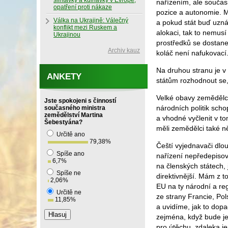
slintavky a kulhavky v Evropě,
nařízením, ale součas
opatření proti nákaze
pozice a autonomie. M
Válka na Ukrajině: Válečný
a pokud stát buď uzná
konflikt mezi Ruskem a
alokaci, tak to nemus
Ukrajinou
prostředků se dostane 
Archiv kauz
koláč není nafukovací
Na druhou stranu je v
ANKETY
státům rozhodnout se, c
Velké obavy zemědělců 
Jste spokojeni s činností
národních politik scho
současného ministra
zemědělství Martina
a vhodné vyčlenit v t
Šebestyána?
měli zemědělci také ně
Určitě ano
79,38
%
Čeští vyjednavači dlou
Spíše ano
nařízení nepředepisov
6,7
%
na členských státech, 
Spíše ne
direktivnější. Mám z 
2,06
%
EU na ty národní a reg
Určitě ne
ze strany Francie, Po
11,85
%
a uvidíme, jak to dop
zejména, když bude je
pro útěchu, zdaleka je