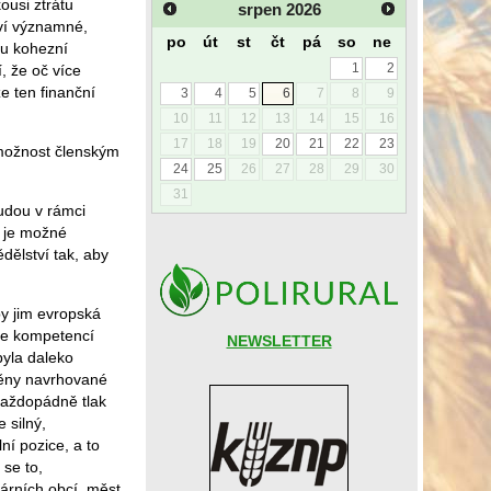
ousi ztrátu
srpen
2026
tví významné,
po
út
st
čt
pá
so
ne
ou kohezní
1
2
, že oč více
e ten finanční
3
4
5
6
7
8
9
10
11
12
13
14
15
16
17
18
19
20
21
22
23
 možnost členským
24
25
26
27
28
29
30
31
budou v rámci
i je možné
ělství tak, aby
by jim evropská
ce kompetencí
NEWSLETTER
byla daleko
měny navrhované
 Každopádně tlak
 silný,
ní pozice, a to
 se to,
tárních obcí, měst