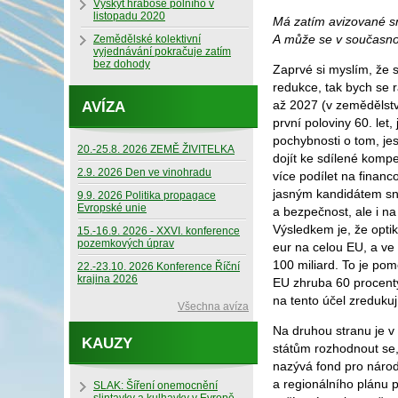
Výskyt hraboše polního v
listopadu 2020
Má zatím avizované sn
A může se v současno
Zemědělské kolektivní
vyjednávání pokračuje zatím
bez dohody
Zaprvé si myslím, že 
redukce, tak bych se r
až 2027 (v zemědělstv
AVÍZA
první poloviny 60. let
pochybnosti o tom, je
20.-25.8. 2026 ZEMĚ ŽIVITELKA
dojít ke sdílené kompe
2.9. 2026 Den ve vinohradu
více podílet na finan
jasným kandidátem sní
9.9. 2026 Politika propagace
Evropské unie
a bezpečnost, ale i n
Výsledkem je, že opti
15.-16.9. 2026 - XXVI. konference
pozemkových úprav
eur na celou EU, a ve 
100 miliard. To je pom
22.-23.10. 2026 Konference Říční
krajina 2026
EU zhruba 60 procenty
na tento účel zredukuj
Všechna avíza
Na druhou stranu je v
KAUZY
státům rozhodnout se, 
nazývá fond pro národ
a regionálního plánu 
SLAK: Šíření onemocnění