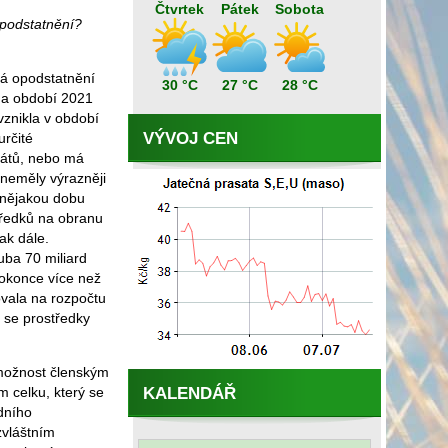
Čtvrtek
Pátek
Sobota
opodstatnění?
ká opodstatnění
30 °C
27 °C
28 °C
 na období 2021
vznikla v období
VÝVOJ CEN
určité
tátů, nebo má
 neměly výrazněji
 nějakou dobu
tředků na obranu
ak dále.
uba 70 miliard
dokonce více než
ovala na rozpočtu
 se prostředky
 možnost členským
KALENDÁŘ
m celku, který se
dního
zvláštním