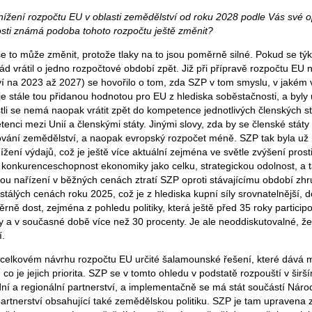
ížení rozpočtu EU v oblasti zemědělství od roku 2028 podle Vás své 
sti známá podoba tohoto rozpočtu ještě změnit?
se to může změnit, protože tlaky na to jsou poměrně silné. Pokud se tý
ád vrátil o jedno rozpočtové období zpět. Již při přípravě rozpočtu EU
í na 2023 až 2027) se hovořilo o tom, zda SZP v tom smyslu, v jakém 
, je stále tou přidanou hodnotou pro EU z hlediska soběstačnosti, a byly 
stli se nemá naopak vrátit zpět do kompetence jednotlivých členských s
tenci mezi Unií a členskými státy. Jinými slovy, zda by se členské státy
cování zemědělství, a naopak evropský rozpočet méně. SZP tak byla už
žení výdajů, což je ještě více aktuální zejména ve světle zvýšení pros
a konkurenceschopnost ekonomiky jako celku, strategickou odolnost, a t
kou nařízení v běžných cenách ztratí SZP oproti stávajícímu období zhr
stálých cenách roku 2025, což je z hlediska kupní síly srovnatelnější, 
ěrně dost, zejména z pohledu politiky, která ještě před 35 roky particip
 a v současné době více než 30 procenty. Je ale neoddiskutovalné, že
í.
 celkovém návrhu rozpočtu EU určité šalamounské řešení, které dává
co je jejich priorita. SZP se v tomto ohledu v podstatě rozpouští v širší
ní a regionální partnerství, a implementačně se má stát součástí Náro
partnerství obsahující také zemědělskou politiku. SZP je tam upravena 