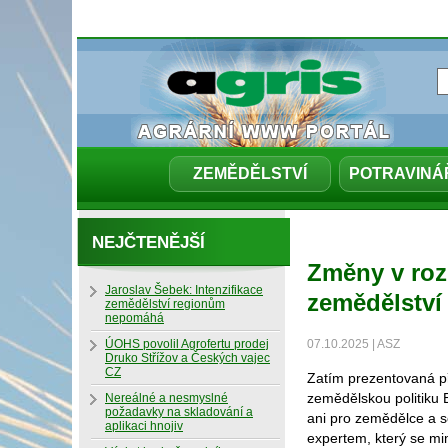
ZEMĚDĚLSTVÍ
POTRAVINÁ
NEJČTENĚJŠÍ
Změny v roz
Jaroslav Šebek: Intenzifikace
zemědělství
zemědělství regionům
nepomáhá
ÚOHS povolil Agrofertu prodej
07.10.2025 | ASZ
Druko Střížov a Českých vajec
CZ
Zatím prezentovaná př
zemědělskou politiku
Nereálné a nesmyslné
požadavky na skladování a
ani pro zemědělce a s
aplikaci hnojiv
expertem, který se mi