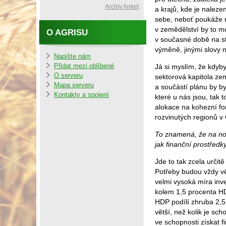
Archiv Anket
a krajů, kde je naleze
sebe, neboť poukáže n
v zemědělství by to m
O AGRISU
v současné době na st
výměně, jinými slovy n
Napište nám
Přidat mezi oblíbené
Já si myslím, že kdyby
O serveru
sektorová kapitola zem
Mapa serveru
a součástí plánu by by
Kontakty a spojení
které u nás jsou, tak
alokace na kohezní fo
rozvinutých regionů v 
To znamená, že na nov
jak finanční prostředky
Jde to tak zcela urči
Potřeby budou vždy vě
velmi vysoká míra inv
kolem 1,5 procenta H
HDP podílí zhruba 2,5 
větší, než kolik je sc
ve schopnosti získat 