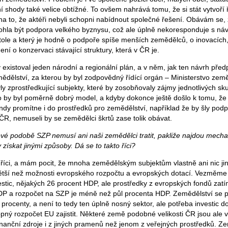
ní shody také velice obtížné. To ovšem nahrává tomu, že si stát vytvoří
a to, že aktéři nebyli schopni nabídnout společné řešení. Obávám se,
ohla být podpora velkého byznysu, což ale úplně nekoresponduje s náv
ole a který je hodně o podpoře spíše menších zemědělců, o inovacích
ení o konzervaci stávající struktury, která v ČR je.
 existoval jeden národní a regionální plán, a v něm, jak ten návrh před
ědělství, za kterou by byl zodpovědný řídící orgán – Ministerstvo země
ly zprostředkující subjekty, které by zosobňovaly zájmy jednotlivých s
 to by byl poměrně dobrý model, a kdyby dokonce ještě došlo k tomu, že
ndy promítne i do prostředků pro zemědělství, například že by šly po
ČR, nemuseli by se zemědělci škrtů zase tolik obávat.
é podobě SZP nemusí ani naši zemědělci tratit, pakliže najdou mecha
 získat jinými způsoby. Dá se to takto říci?
tě říci, a mám pocit, že mnoha zemědělským subjektům vlastně ani nic j
tší než možnosti evropského rozpočtu a evropských dotací. Vezměme s
estic, nějakých 26 procent HDP, ale prostředky z evropských fondů zatí
DP a rozpočet na SZP je méně než půl procenta HDP. Zemědělství se 
procenty, a není to tedy ten úplně nosný sektor, ale potřeba investic do
hopný rozpočet EU zajistit. Některé země podobné velikosti ČR jsou ale
finanční zdroje i z jiných pramenů než jenom z veřejných prostředků. 