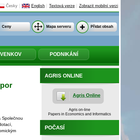
Česky
English
Textová verze
Zobrazit mobilní verzi
Ceny
Mapa serveru
Přidat obsah
VENKOV
PODNIKÁNÍ
AGRIS ONLINE
dpor
Agris Online
Agris on-line
Papers in Economics and Informatics
a Společnou
otací,
POČASÍ
nomickým