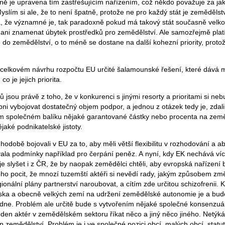
ně je upravena tím zastřešujícím nařízením, což někdo považuje za jak
yslím si ale, že to není špatně, protože ne pro každý stát je zeměděls
, že významné je, tak paradoxně pokud má takový stát současně velk
í ani znamenat úbytek prostředků pro zemědělství. Ale samozřejmě platí
do zemědělství, o to méně se dostane na další kohezní priority, protož
.
 celkovém návrhu rozpočtu EU určité šalamounské řešení, které dává
o je jejich priorita.
jsou právě z toho, že v konkurenci s jinými resorty a prioritami si ne
pni vybojovat dostatečný objem podpor, a jednou z otázek tedy je, zdal
om společném balíku nějaké garantované částky nebo procenta na zeměd
jaké podnikatelské jistoty.
hodobě bojovali v EU za to, aby měli větší flexibilitu v rozhodování a a
ala podmínky například pro čerpání peněz. A nyní, kdy EK nechává ví
je slyšet i z ČR, že by naopak zemědělci chtěli, aby evropská nařízení 
toho pocit, že mnozí tuzemští aktéři si nevědí rady, jakým způsobem z
ionální plány partnerství naroubovat, a cítím zde určitou schizofrenii.
lska a obecně velkých zemí na udržení zemědělské autonomie je a bude
adne. Problém ale určitě bude s vytvořením nějaké společné konsenzuál
den aktér v zemědělském sektoru říkat něco a jiný něco jiného. Netýká
n zemědělství. Problém je i ve společné pozici obcí, malých obcí, statu