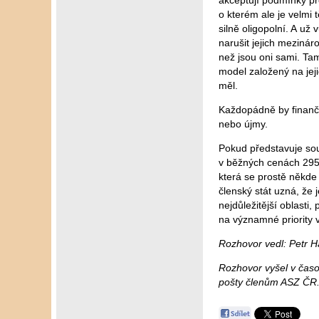
akceptují podmínky pro
o kterém ale je velmi 
silně oligopolní. A už
narušit jejich mezinár
než jsou oni sami. Tam
model založený na jeji
měl.
Každopádně by finančn
nebo újmy.
Pokud představuje so
v běžných cenách 295 
která se prostě někde 
členský stát uzná, že 
nejdůležitější oblasti
na významné priority v
Rozhovor vedl: Petr H
Rozhovor vyšel v časo
pošty členům ASZ ČR