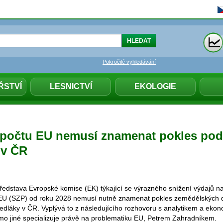
Pokročilé vyhledávání
ŘSTVÍ
LESNICTVÍ
EKOLOGIE
počtu EU nemusí znamenat pokles po
 v ČR
edstava Evropské komise (EK) týkající se výrazného snížení výdajů n
 EU (SZP) od roku 2028 nemusí nutně znamenat pokles zemědělských d
edláky v ČR. Vyplývá to z následujícího rozhovoru s analytikem a eko
mo jiné specializuje právě na problematiku EU, Petrem Zahradníkem.