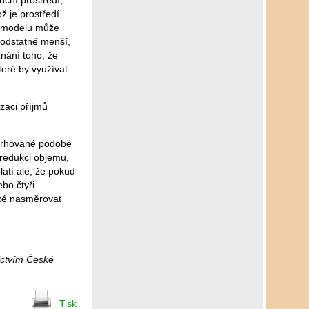
nční prostředí,
ž je prostředí
ch modelu může
podstatně menší,
znání toho, že
teré by využívat
zaci příjmů
avrhované podobě
 redukci objemu,
latí ale, že pokud
ebo čtyři
ické nasměrovat
nictvím České
Tisk