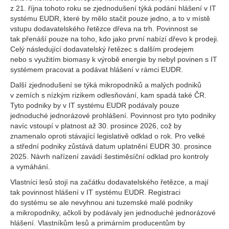
z 21. října tohoto roku se zjednodušení týká podání hlášení v IT
systému EUDR, které by mělo stačit pouze jedno, a to v místě
vstupu dodavatelského řetězce dřeva na trh. Povinnost se
tak přenáší pouze na toho, kdo jako první nabízí dřevo k prodeji.
Celý následující dodavatelský řetězec s dalším prodejem
nebo s využitím biomasy k výrobě energie by nebyl povinen s IT
systémem pracovat a podávat hlášení v rámci EUDR.
Další zjednodušení se týká mikropodniků a malých podniků
v zemích s nízkým rizikem odlesňování, kam spadá také ČR.
Tyto podniky by v IT systému EUDR podávaly pouze
jednoduché jednorázové prohlášení. Povinnost pro tyto podniky
navíc vstoupí v platnost až 30. prosince 2026, což by
znamenalo oproti stávající legislativě odklad o rok. Pro velké
a střední podniky zůstává datum uplatnění EUDR 30. prosince
2025. Návrh nařízení zavádí šestiměsíční odklad pro kontroly
a vymáhání.
Vlastníci lesů stojí na začátku dodavatelského řetězce, a mají
tak povinnost hlášení v IT systému EUDR. Registraci
do systému se ale nevyhnou ani tuzemské malé podniky
a mikropodniky, ačkoli by podávaly jen jednoduché jednorázové
hlášení. Vlastníkům lesů a primárním producentům by