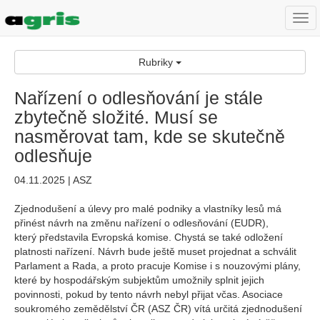
Togg
navi
Rubriky
Nařízení o odlesňování je stále
zbytečně složité. Musí se
nasměrovat tam, kde se skutečně
odlesňuje
04.11.2025 | ASZ
Zjednodušení a úlevy pro malé podniky a vlastníky lesů má
přinést návrh na změnu nařízení o odlesňování (EUDR),
který představila Evropská komise. Chystá se také odložení
platnosti nařízení. Návrh bude ještě muset projednat a schválit
Parlament a Rada, a proto pracuje Komise i s nouzovými plány,
které by hospodářským subjektům umožnily splnit jejich
povinnosti, pokud by tento návrh nebyl přijat včas. Asociace
soukromého zemědělství ČR (ASZ ČR) vítá určitá zjednodušení