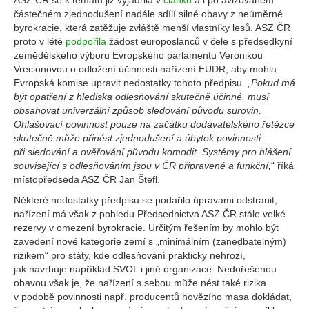
ASZ ČR se k tématu již vyjádřila v
článku
a i po avizovaném
částečném zjednodušení nadále sdílí silné obavy z neúměrné
byrokracie, která zatěžuje zvláště menší vlastníky lesů. ASZ ČR
proto v létě
podpořila
žádost europoslanců v čele s předsedkyní
zemědělského výboru Evropského parlamentu Veronikou
Vrecionovou o odložení účinnosti nařízení EUDR, aby mohla
Evropská komise upravit nedostatky tohoto předpisu. „
Pokud má
být opatření z hlediska odlesňování skutečně účinné, musí
obsahovat univerzální způsob sledování původu surovin.
Ohlašovací povinnost pouze na začátku dodavatelského řetězce
skutečně může přinést zjednodušení a úbytek povinnosti
při sledování a ověřování původu komodit. Systémy pro hlášení
související s odlesňováním jsou v ČR připravené a funkční,
“
říká
místopředseda ASZ ČR Jan Štefl.
Některé nedostatky předpisu se podařilo úpravami odstranit,
nařízení má však z pohledu Předsednictva ASZ ČR stále velké
rezervy v omezení byrokracie. Určitým řešením by mohlo být
zavedení nové kategorie zemí s „minimálním (zanedbatelným)
rizikem“ pro státy, kde odlesňování prakticky nehrozí,
jak navrhuje například SVOL i jiné organizace. Nedořešenou
obavou však je, že nařízení s sebou může nést také rizika
v podobě povinnosti např. producentů hovězího masa dokládat,