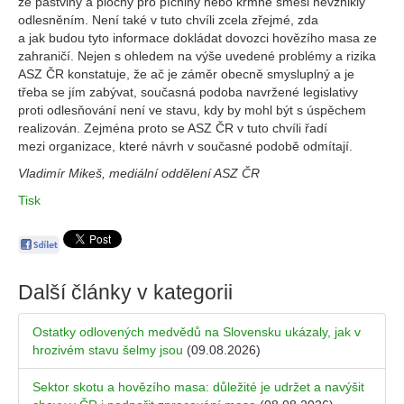
že pastviny a plochy pro pícniny nebo krmné směsi nevznikly
odlesněním. Není také v tuto chvíli zcela zřejmé, zda
a jak budou tyto informace dokládat dovozci hovězího masa ze
zahraničí. Nejen s ohledem na výše uvedené problémy a rizika
ASZ ČR konstatuje, že ač je záměr obecně smysluplný a je
třeba se jím zabývat, současná podoba navržené legislativy
proti odlesňování není ve stavu, kdy by mohl být s úspěchem
realizován. Zejména proto se ASZ ČR v tuto chvíli řadí
mezi organizace, které návrh v současné podobě odmítají.
Vladimír Mikeš, mediální oddělení ASZ ČR
Tisk
Další články v kategorii
Ostatky odlovených medvědů na Slovensku ukázaly, jak v
hrozivém stavu šelmy jsou
(09.08.2026)
Sektor skotu a hovězího masa: důležité je udržet a navýšit