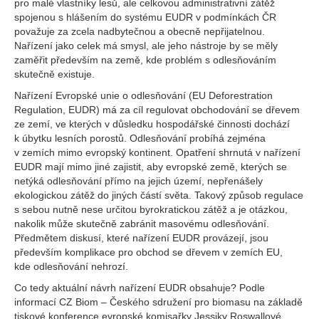
pro malé vlastníky lesů, ale celkovou administrativní zátěž
spojenou s hlášením do systému EUDR v podmínkách ČR
považuje za zcela nadbytečnou a obecně nepřijatelnou.
Nařízení jako celek má smysl, ale jeho nástroje by se měly
zaměřit především na země, kde problém s odlesňováním
skutečně existuje.
Nařízení Evropské unie o odlesňování (EU Deforestration
Regulation, EUDR) má za cíl regulovat obchodování se dřevem
ze zemí, ve kterých v důsledku hospodářské činnosti dochází
k úbytku lesních porostů. Odlesňování probíhá zejména
v zemích mimo evropský kontinent. Opatření shrnutá v nařízení
EUDR mají mimo jiné zajistit, aby evropské země, kterých se
netýká odlesňování přímo na jejich území, nepřenášely
ekologickou zátěž do jiných částí světa. Takový způsob regulace
s sebou nutně nese určitou byrokratickou zátěž a je otázkou,
nakolik může skutečně zabránit masovému odlesňování.
Předmětem diskusí, které nařízení EUDR provázejí, jsou
především komplikace pro obchod se dřevem v zemích EU,
kde odlesňování nehrozí.
Co tedy aktuální návrh nařízení EUDR obsahuje? Podle
informací CZ Biom – Českého sdružení pro biomasu na základě
tiskové konference evropské komisařky Jessiky Roswallové