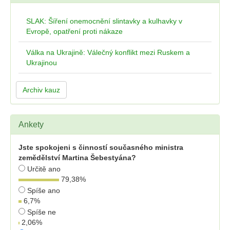
SLAK: Šíření onemocnění slintavky a kulhavky v
Evropě, opatření proti nákaze
Válka na Ukrajině: Válečný konflikt mezi Ruskem a
Ukrajinou
Archiv kauz
Ankety
Jste spokojeni s činností současného ministra
zemědělství Martina Šebestyána?
Určitě ano
79,38
%
Spíše ano
6,7
%
Spíše ne
2,06
%