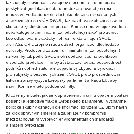
tak zůstaly i povinnosti zveřejňovat osobní a firemní údaje,
poskytovat geolokační data o produkci a uvádět její roční
množství. Podle Sdružení vlastníků obecních, soukromých
a církevních lesů v ČR (SVOL) tak návrh ve skutečnosti žádné
skutečné zjednodušení nepřináší. Komise nenavrhuje zavedení
nové kategorie „minimální (zanedbatelné) riziko“ pro země,
kde odlesňování prakticky nehrozí, o které nejen SVOL,
ale i ASZ ČR a zřejmě i řada dalších organizací dlouhodobě
usilovaly. Producenti ze zemí s minimálním (zanedbatelným)
rizikem by tak podle SVOL mohli dodávat čestné prohlášení
o souladu produkce. Tím by zůstala zachována odpovědnost
podniků i dohled státu, ale odpadla by zbytečná byrokracii
pro subjekty z bezpečných zemí. SVOL proto prostřednictvím
tiskové zprávy vyzývá Evropský parlament a Radu EU, aby
návrh Komise v této podobě odmítly.
Klíčové nyní bude, jak se k upravenému návrhu opatření postaví
poslanci a jednotlivé frakce Evropského parlamentu. Významné
politické skupiny označují dle informací sdružení CZ Biom návrh
za krok správným směrem a za přijatelný kompromis
mezi zachováním vysokých environmentálních standardů
a snížení byrokracie.