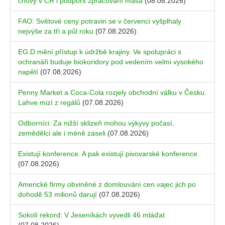
chovy v ČR i podpořit zpracování masa
(08.08.2026)
FAO: Světové ceny potravin se v červenci vyšplhaly
nejvýše za tři a půl roku
(07.08.2026)
EG.D mění přístup k údržbě krajiny. Ve spolupráci s
ochranáři buduje biokoridory pod vedením velmi vysokého
napětí
(07.08.2026)
Penny Market a Coca-Cola rozjely obchodní válku v Česku.
Lahve mizí z regálů
(07.08.2026)
Odborníci: Za nižší sklizeň mohou výkyvy počasí,
zemědělci ale i méně zaseli
(07.08.2026)
Existují konference. A pak existují pivovarské konference.
(07.08.2026)
Americké firmy obviněné z domlouvání cen vajec jich po
dohodě 53 milionů darují
(07.08.2026)
Sokolí rekord: V Jeseníkách vyvedli 46 mláďat