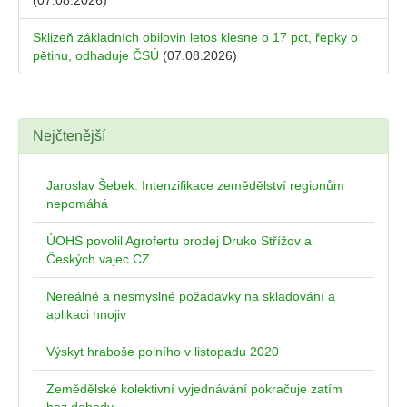
(07.08.2026)
Sklizeň základních obilovin letos klesne o 17 pct, řepky o
pětinu, odhaduje ČSÚ
(07.08.2026)
Nejčtenější
Jaroslav Šebek: Intenzifikace zemědělství regionům
nepomáhá
ÚOHS povolil Agrofertu prodej Druko Střížov a
Českých vajec CZ
Nereálné a nesmyslné požadavky na skladování a
aplikaci hnojiv
Výskyt hraboše polního v listopadu 2020
Zemědělské kolektivní vyjednávání pokračuje zatím