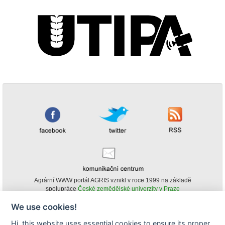
Agrární WWW portál AGRIS vznikl v roce 1999 na základě
spolupráce
České zemědělské univerzity v Praze
s
Ministerstvem zemědělství ČR
We use cookies!
© Copyright AGRIS 2000-2026 -
ISSN 1213-1369
- Publikování a šíření
Hi, this website uses essential cookies to ensure its proper
obsahu agrárního WWW portálu AGRIS je možné