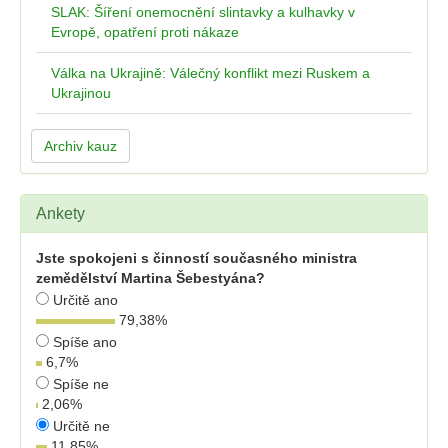
SLAK: Šíření onemocnění slintavky a kulhavky v
Evropě, opatření proti nákaze
Válka na Ukrajině: Válečný konflikt mezi Ruskem a
Ukrajinou
Archiv kauz
Ankety
Jste spokojeni s činností současného ministra
zemědělství Martina Šebestyána?
Určitě ano
79,38
%
Spíše ano
6,7
%
Spíše ne
2,06
%
Určitě ne
11,85
%