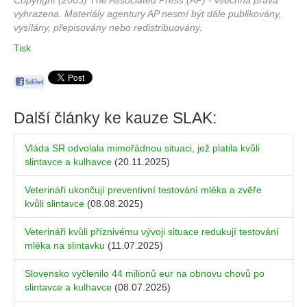
Copyright (2003) The Associated Press (AP) - všechna práva
vyhrazena. Materiály agentury AP nesmí být dále publikovány,
vysílány, přepisovány nebo redistribuovány.
Tisk
Další články ke kauze
SLAK
:
Vláda SR odvolala mimořádnou situaci, jež platila kvůli
slintavce a kulhavce
(20.11.2025)
Veterináři ukončují preventivní testování mléka a zvěře
kvůli slintavce
(08.08.2025)
Veterináři kvůli příznivému vývoji situace redukují testování
mléka na slintavku
(11.07.2025)
Slovensko vyčlenilo 44 milionů eur na obnovu chovů po
slintavce a kulhavce
(08.07.2025)