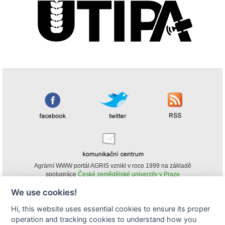
Agrární WWW portál AGRIS vznikl v roce 1999 na základě
spolupráce
České zemědělské univerzity v Praze
s
Ministerstvem zemědělství ČR
We use cookies!
© Copyright AGRIS 2000-2026 -
ISSN 1213-1369
- Publikování a šíření
Hi, this website uses essential cookies to ensure its proper
obsahu agrárního WWW portálu AGRIS je možné
operation and tracking cookies to understand how you
(pokud není uvedeno jinak) pouze za podmínky uvedení zdroje v podobě