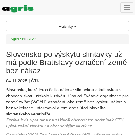
Togg
navi
Rubriky
Agris.cz
>
SLAK
Slovensko po výskytu slintavky už
má podle Bratislavy označení země
bez nákaz
04.11.2025 | ČTK
Slovensko, které letos čelilo nákaze slintavkou a kulhavkou v
chovech skotu, získalo k závěru října od Světové organizace pro
zdraví zvířat (WOAH) označení jako země bez výskytu nákaz a
bez vakcinace. Informoval o tom dnes úřad hlavního
slovenského veterináře.
Zpráva byla upravena na základě obchodních podmínek ČTK,
uplné znění získáte na obchodni@mail.ctk.cz