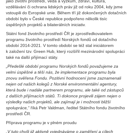
jako životní prostředí, věda a výzkum, zdraví, kultura,
vzdělávání či ochrana lidských práv již od roku 2004, kdy jsme
vstoupili do Evropské unie. Během tří již dokončených dotačních
období bylo v České republice podpořeno několik tisíc
úspěšných projektů a bilaterálních iniciativ.
Státní fond životního prostředí ČR je zprostředkovatelem
programu životního prostředí Norských fondů od dotačního
období 2014-2021. V tomto období se též stal iniciátorem
k založení tzv. Green Hub, který rozšířil mezinárodní spolupráci
také na další přijímací státy.
„Předešlé období programu Norských fondů považujeme za
velmi úspěšné a těší nás, že implementace programu byla
znovu svěřena Fondu. Pozitivní hodnocení jsme zaznamenali
nejen od našich kolegů z Norské environmentální agentury,
která bude i nadále partnerem programu, ale také od zástupců
z dalších přijímacích států. Ti dokonce projevili zájem nejen o
výsledky našich projektů, ale zajímají je i možnosti bližší
spolupráce,“
říká Petr Valdman, ředitel Státního fondu životního
prostředí ČR.
Příprava programu je v plném proudu
„V tuto chvíli již aktivně vyjednáváme o zaměření a cílech