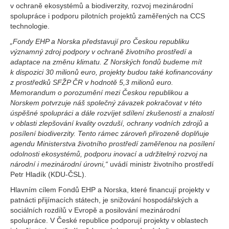
v ochraně ekosystémů a biodiverzity, rozvoj mezinárodní
spolupráce i podporu pilotních projektů zaměřených na CCS
technologie.
„Fondy EHP a Norska představují pro Českou republiku
významný zdroj podpory v ochraně životního prostředí a
adaptace na změnu klimatu. Z Norských fondů budeme mít
k dispozici 30 milionů euro, projekty budou také kofinancovány
z prostředků SFŽP ČR v hodnotě 5,3 milionů euro.
Memorandum o porozumění mezi Českou republikou a
Norskem potvrzuje náš společný závazek pokračovat v této
úspěšné spolupráci a dále rozvíjet sdílení zkušeností a znalostí
v oblasti zlepšování kvality ovzduší, ochrany vodních zdrojů a
posílení biodiverzity. Tento rámec zároveň přirozeně doplňuje
agendu Ministerstva životního prostředí zaměřenou na posílení
odolnosti ekosystémů, podporu inovací a udržitelný rozvoj na
národní i mezinárodní úrovni,“
uvádí ministr životního prostředí
Petr Hladík (KDU-ČSL).
Hlavním cílem Fondů EHP a Norska, které financují projekty v
patnácti přijímacích státech, je snižování hospodářských a
sociálních rozdílů v Evropě a posilování mezinárodní
spolupráce. V České republice podporují projekty v oblastech