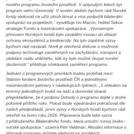
nového programu životního prostředí. V uplynulých letech byl
program velmi různorodý. V novém období bychom rádi Norské
fondy alokovali na užší okruh témat a více podpořili bilaterální
spolupráci na projektech,“
vysvětluje Ivo Marcin, ředitel Sekce
strategie Fondu a mezinárodní spolupráce. „
Významným
přínosem Norských fondů bylo zavádění inovací do oblasti
ochrany ekosystémů a biodiverzity. Na tyto úspěšné výzvy
bychom rádi navázali. Nově je otevřená diskuse o možnosti
podpory technologií zaměřených na zachytávání, transport a
ukládání oxidu uhličitého, kde by bylo možné čerpat norské
zkušenosti,“
přibližuje očekávané zaměření programu.
Jednání o programových prioritách budou probíhat mezi
Státním fondem životního prostředí ČR a jednotlivými
mezinárodními partnery v následujících týdnech.
„S ohledem na
termíny jednotlivých kroků na naší a donorské straně
přepokládáme, že k podpisu Dohody o programu dojde v druhé
polovině příštího roku. Pokud bude vyjednávání pokračovat dle
našich předpokladů, první výzvy z Norských fondů bychom rádi
otevřeli na konci roku 2026. Připravena bude také výzva
z přidruženého Bilaterálního fondu, která umožní rozvoj česko-
norské spolupráce,“
uzavírá Petr Valdman. Aktuální informace o
přípravě programu můžete sledovat na sociálních