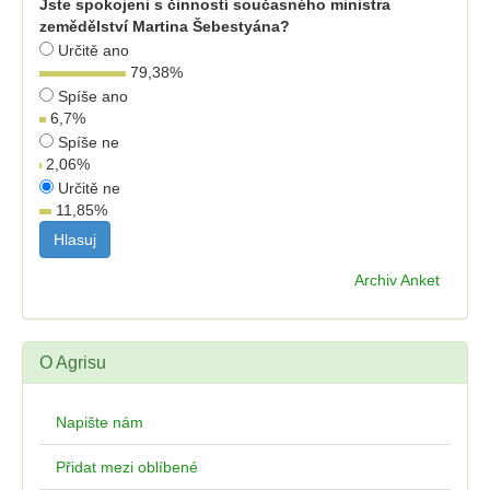
Jste spokojeni s činností současného ministra
zemědělství Martina Šebestyána?
Určitě ano
79,38
%
Spíše ano
6,7
%
Spíše ne
2,06
%
Určitě ne
11,85
%
Archiv Anket
O Agrisu
Napište nám
Přidat mezi oblíbené