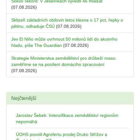
Sokolí rekord: V Jeseníkách vyvedli 46 mláďat
(07.08.2026)
Sklizeň základních obilovin letos klesne o 17 pct, řepky o
pětinu, odhaduje ČSÚ
(07.08.2026)
Jev El Niňo může uvrhnout 50 milionů lidí do akutního
hladu, píše The Guardian
(07.08.2026)
Strategie Ministerstva zemědělství pro drůbeží maso:
zaměříme se na posílení domácího zpracování
(07.08.2026)
Nejčtenější
Jaroslav Šebek: Intenzifikace zemědělství regionům
nepomáhá
ÚOHS povolil Agrofertu prodej Druko Střížov a