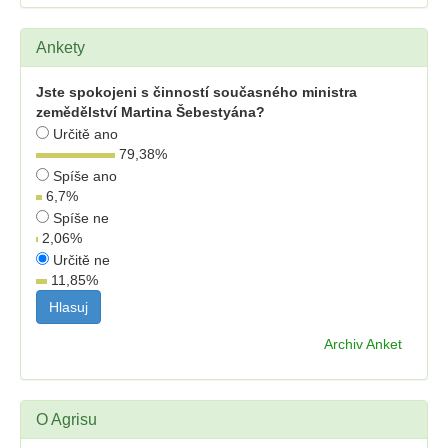
Ankety
Jste spokojeni s činností současného ministra
zemědělství Martina Šebestyána?
Určitě ano
79,38
%
Spíše ano
6,7
%
Spíše ne
2,06
%
Určitě ne
11,85
%
Archiv Anket
O Agrisu