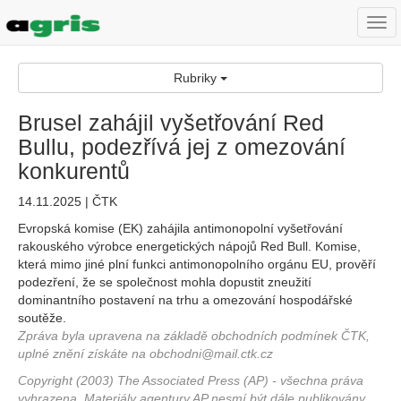
Togg
navi
Rubriky
Brusel zahájil vyšetřování Red
Bullu, podezřívá jej z omezování
konkurentů
14.11.2025 | ČTK
Evropská komise (EK) zahájila antimonopolní vyšetřování
rakouského výrobce energetických nápojů Red Bull. Komise,
která mimo jiné plní funkci antimonopolního orgánu EU, prověří
podezření, že se společnost mohla dopustit zneužití
dominantního postavení na trhu a omezování hospodářské
soutěže.
Zpráva byla upravena na základě obchodních podmínek ČTK,
uplné znění získáte na obchodni@mail.ctk.cz
Copyright (2003) The Associated Press (AP) - všechna práva
vyhrazena. Materiály agentury AP nesmí být dále publikovány,