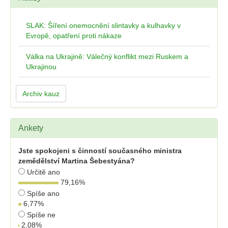
SLAK: Šíření onemocnění slintavky a kulhavky v
Evropě, opatření proti nákaze
Válka na Ukrajině: Válečný konflikt mezi Ruskem a
Ukrajinou
Archiv kauz
Ankety
Jste spokojeni s činností současného ministra
zemědělství Martina Šebestyána?
Určitě ano
79,16
%
Spíše ano
6,77
%
Spíše ne
2,08
%