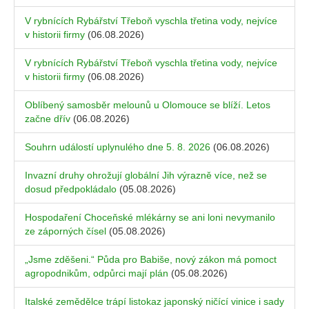
V rybnících Rybářství Třeboň vyschla třetina vody, nejvíce
v historii firmy
(06.08.2026)
V rybnících Rybářství Třeboň vyschla třetina vody, nejvíce
v historii firmy
(06.08.2026)
Oblíbený samosběr melounů u Olomouce se blíží. Letos
začne dřív
(06.08.2026)
Souhrn událostí uplynulého dne 5. 8. 2026
(06.08.2026)
Invazní druhy ohrožují globální Jih výrazně více, než se
dosud předpokládalo
(05.08.2026)
Hospodaření Choceňské mlékárny se ani loni nevymanilo
ze záporných čísel
(05.08.2026)
„Jsme zděšeni.“ Půda pro Babiše, nový zákon má pomoct
agropodnikům, odpůrci mají plán
(05.08.2026)
Italské zemědělce trápí listokaz japonský ničící vinice i sady