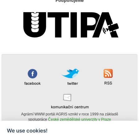
Podporujeme
Agrární WWW portál AGRIS vznikl v roce 1999 na základě
spolupráce
České zemědělské univerzity v Praze
s
Ministerstvem zemědělství ČR
We use cookies!
© Copyright AGRIS 2000-2026 -
ISSN 1213-1369
- Publikování a šíření