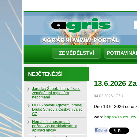
ZEMĚDĚLSTVÍ
POTRAVINÁ
NEJČTENĚJŠÍ
13.6.2026 Z
Jaroslav Šebek: Intenzifikace
zemědělství regionům
04.02.2026 | ČZU
nepomáhá
ÚOHS povolil Agrofertu prodej
Dne 13.6. 2026 se us
Druko Střížov a Českých vajec
CZ
web:
https://zs.czu.cz/
Nereálné a nesmyslné
požadavky na skladování a
aplikaci hnojiv