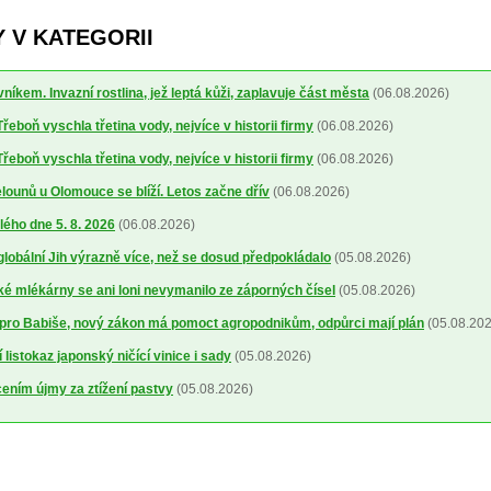
 V KATEGORII
níkem. Invazní rostlina, jež leptá kůži, zaplavuje část města
(06.08.2026)
řeboň vyschla třetina vody, nejvíce v historii firmy
(06.08.2026)
řeboň vyschla třetina vody, nejvíce v historii firmy
(06.08.2026)
ounů u Olomouce se blíží. Letos začne dřív
(06.08.2026)
lého dne 5. 8. 2026
(06.08.2026)
 globální Jih výrazně více, než se dosud předpokládalo
(05.08.2026)
 mlékárny se ani loni nevymanilo ze záporných čísel
(05.08.2026)
pro Babiše, nový zákon má pomoct agropodnikům, odpůrci mají plán
(05.08.202
 listokaz japonský ničící vinice i sady
(05.08.2026)
cením újmy za ztížení pastvy
(05.08.2026)