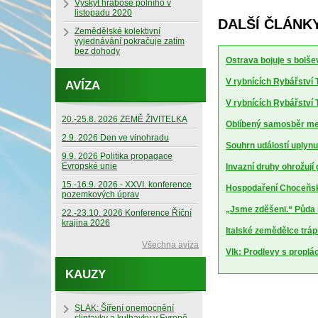
Výskyt hraboše polního v
listopadu 2020
DALŠÍ ČLÁNKY
Zemědělské kolektivní
vyjednávání pokračuje zatím
bez dohody
Ostrava bojuje s bolšev
V rybnících Rybářství T
AVÍZA
V rybnících Rybářství T
20.-25.8. 2026 ZEMĚ ŽIVITELKA
Oblíbený samosběr mel
2.9. 2026 Den ve vinohradu
Souhrn událostí uplynu
9.9. 2026 Politika propagace
Evropské unie
Invazní druhy ohrožují
15.-16.9. 2026 - XXVI. konference
Hospodaření Choceňské
pozemkových úprav
„Jsme zděšeni.“ Půda 
22.-23.10. 2026 Konference Říční
krajina 2026
Italské zemědělce trápí
Všechna avíza
Vlk: Prodlevy s proplá
KAUZY
SLAK: Šíření onemocnění