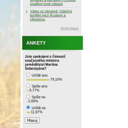
slintavky a kulhavky v Evropě,
opatření proti nákaze
Válka na Ukrajině: Válečný
konflikt mezi Ruskem a
Ukrajinou
Archiv kauz
ANKETY
Jste spokojeni s činností
současného ministra
zemědělství Martina
Šebestyána?
Určitě ano
79,16
%
Spíše ano
6,77
%
Spíše ne
2,08
%
Určitě ne
11,97
%