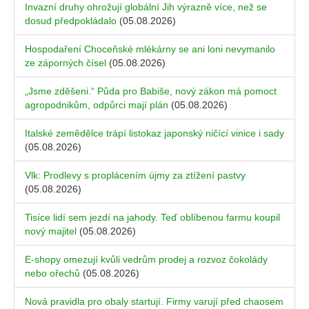
Invazní druhy ohrožují globální Jih výrazně více, než se
dosud předpokládalo
(05.08.2026)
Hospodaření Choceňské mlékárny se ani loni nevymanilo
ze záporných čísel
(05.08.2026)
„Jsme zděšeni.“ Půda pro Babiše, nový zákon má pomoct
agropodnikům, odpůrci mají plán
(05.08.2026)
Italské zemědělce trápí listokaz japonský ničící vinice i sady
(05.08.2026)
Vlk: Prodlevy s proplácením újmy za ztížení pastvy
(05.08.2026)
Tisíce lidí sem jezdí na jahody. Teď oblíbenou farmu koupil
nový majitel
(05.08.2026)
E-shopy omezují kvůli vedrům prodej a rozvoz čokolády
nebo ořechů
(05.08.2026)
Nová pravidla pro obaly startují. Firmy varují před chaosem