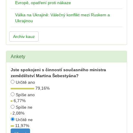
Evropě, opatření proti nákaze
Válka na Ukrajině: Válečný konflikt mezi Ruskem a
Ukrajinou
Archiv kauz
Ankety
Jste spokojeni s činností současného ministra
zemědělství Martina Šebestyána?
Určitě ano
79,16
%
Spíše ano
6,77
%
Spíše ne
2,08
%
Určitě ne
11,97
%