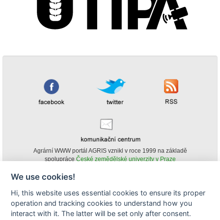
Agrární WWW portál AGRIS vznikl v roce 1999 na základě
spolupráce
České zemědělské univerzity v Praze
s
Ministerstvem zemědělství ČR
We use cookies!
© Copyright AGRIS 2000-2026 -
ISSN 1213-1369
- Publikování a šíření
Hi, this website uses essential cookies to ensure its proper
obsahu agrárního WWW portálu AGRIS je možné
operation and tracking cookies to understand how you
(pokud není uvedeno jinak) pouze za podmínky uvedení zdroje v podobě
www.agris.cz a data publikace v AGRISu.
interact with it. The latter will be set only after consent.