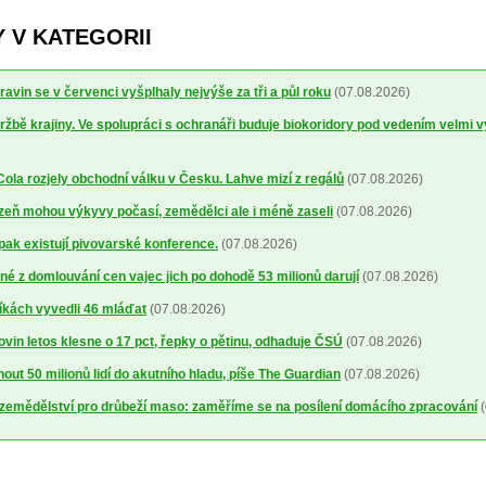
 V KATEGORII
avin se v červenci vyšplhaly nejvýše za tři a půl roku
(07.08.2026)
ržbě krajiny. Ve spolupráci s ochranáři buduje biokoridory pod vedením velmi 
la rozjely obchodní válku v Česku. Lahve mizí z regálů
(07.08.2026)
lizeň mohou výkyvy počasí, zemědělci ale i méně zaseli
(07.08.2026)
 pak existují pivovarské konference.
(07.08.2026)
é z domlouvání cen vajec jich po dohodě 53 milionů darují
(07.08.2026)
íkách vyvedli 46 mláďat
(07.08.2026)
ovin letos klesne o 17 pct, řepky o pětinu, odhaduje ČSÚ
(07.08.2026)
out 50 milionů lidí do akutního hladu, píše The Guardian
(07.08.2026)
a zemědělství pro drůbeží maso: zaměříme se na posílení domácího zpracování
(