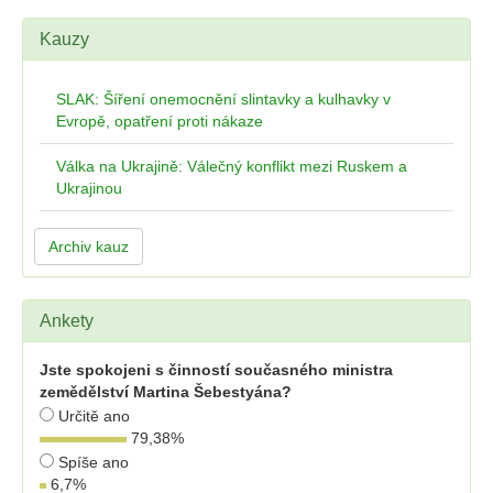
Kauzy
SLAK: Šíření onemocnění slintavky a kulhavky v
Evropě, opatření proti nákaze
Válka na Ukrajině: Válečný konflikt mezi Ruskem a
Ukrajinou
Archiv kauz
Ankety
Jste spokojeni s činností současného ministra
zemědělství Martina Šebestyána?
Určitě ano
79,38
%
Spíše ano
6,7
%