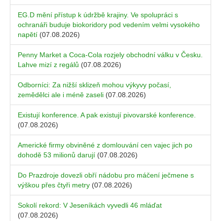
EG.D mění přístup k údržbě krajiny. Ve spolupráci s
ochranáři buduje biokoridory pod vedením velmi vysokého
napětí
(07.08.2026)
Penny Market a Coca-Cola rozjely obchodní válku v Česku.
Lahve mizí z regálů
(07.08.2026)
Odborníci: Za nižší sklizeň mohou výkyvy počasí,
zemědělci ale i méně zaseli
(07.08.2026)
Existují konference. A pak existují pivovarské konference.
(07.08.2026)
Americké firmy obviněné z domlouvání cen vajec jich po
dohodě 53 milionů darují
(07.08.2026)
Do Prazdroje dovezli obří nádobu pro máčení ječmene s
výškou přes čtyři metry
(07.08.2026)
Sokolí rekord: V Jeseníkách vyvedli 46 mláďat
(07.08.2026)