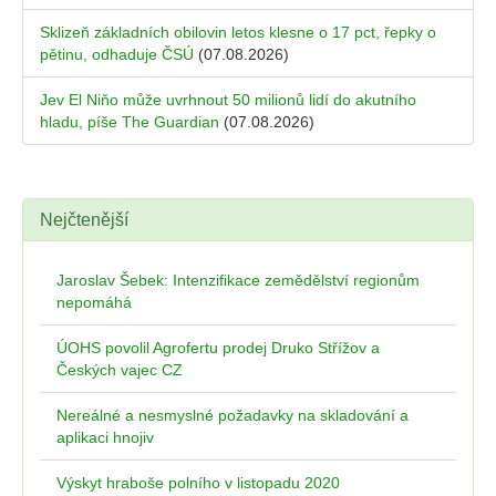
Sklizeň základních obilovin letos klesne o 17 pct, řepky o
pětinu, odhaduje ČSÚ
(07.08.2026)
Jev El Niňo může uvrhnout 50 milionů lidí do akutního
hladu, píše The Guardian
(07.08.2026)
Nejčtenější
Jaroslav Šebek: Intenzifikace zemědělství regionům
nepomáhá
ÚOHS povolil Agrofertu prodej Druko Střížov a
Českých vajec CZ
Nereálné a nesmyslné požadavky na skladování a
aplikaci hnojiv
Výskyt hraboše polního v listopadu 2020