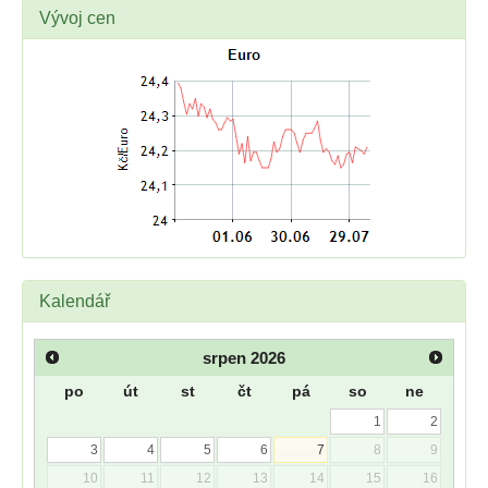
Vývoj cen
Kalendář
srpen
2026
po
út
st
čt
pá
so
ne
1
2
3
4
5
6
7
8
9
10
11
12
13
14
15
16