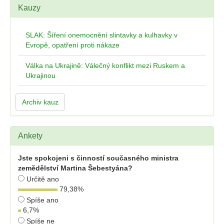
Kauzy
SLAK: Šíření onemocnění slintavky a kulhavky v
Evropě, opatření proti nákaze
Válka na Ukrajině: Válečný konflikt mezi Ruskem a
Ukrajinou
Archiv kauz
Ankety
Jste spokojeni s činností současného ministra
zemědělství Martina Šebestyána?
Určitě ano
79,38
%
Spíše ano
6,7
%
Spíše ne