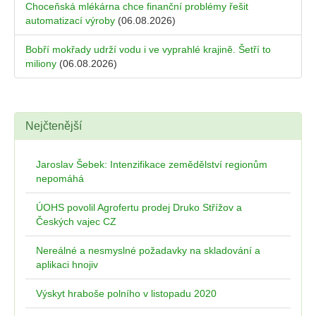
Choceňská mlékárna chce finanční problémy řešit
automatizací výroby
(06.08.2026)
Bobří mokřady udrží vodu i ve vyprahlé krajině. Šetří to
miliony
(06.08.2026)
Nejčtenější
Jaroslav Šebek: Intenzifikace zemědělství regionům
nepomáhá
ÚOHS povolil Agrofertu prodej Druko Střížov a
Českých vajec CZ
Nereálné a nesmyslné požadavky na skladování a
aplikaci hnojiv
Výskyt hraboše polního v listopadu 2020