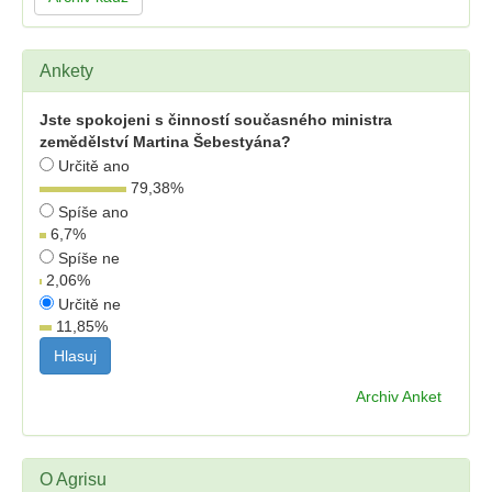
Ankety
Jste spokojeni s činností současného ministra
zemědělství Martina Šebestyána?
Určitě ano
79,38
%
Spíše ano
6,7
%
Spíše ne
2,06
%
Určitě ne
11,85
%
Archiv Anket
O Agrisu