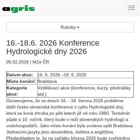
Togg
navi
Rubriky
16.-18.6. 2026 Konference
Hydrologické dny 2026
05.02.2026 | MZe ČR
Datum akce:
16. 6. 2026 –18. 6. 2026
Místo konání:
Bratislava
Kategorie
Vzdělávací akce (konference, kurzy, přednášky
akce:
atd.)
Oznamujeme, že ve dnech 16. - 18. června 2026 proběhne
další česko-slovenská konference z cyklu Hydrologické dny,
která se koná zhruba po pěti letech již od roku 1980. Tentokrát
půjde o 10. ročník, který bude v režii slovenských hydrologů a
vodohospodářů. Jako místo konání byla zvolena opět Bratislava.
Jednacími jazyky jsou slovenština, čeština a angličtina.
Předpokladem je, že na začátku března 2026 bude zveřejněno