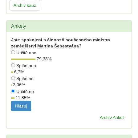
Archiv kauz
Ankety
Jste spokojeni s činností současného ministra
zemědělství Martina Šebestyána?
Určitě ano
79,38
%
Spíše ano
6,7
%
Spíše ne
2,06
%
Určitě ne
11,85
%
Archiv Anket