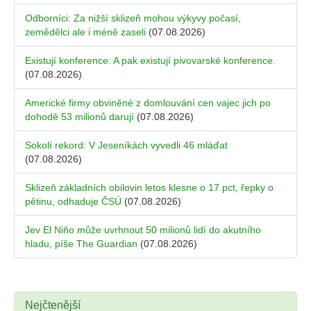
Odborníci: Za nižší sklizeň mohou výkyvy počasí,
zemědělci ale i méně zaseli
(07.08.2026)
Existují konference. A pak existují pivovarské konference.
(07.08.2026)
Americké firmy obviněné z domlouvání cen vajec jich po
dohodě 53 milionů darují
(07.08.2026)
Sokolí rekord: V Jeseníkách vyvedli 46 mláďat
(07.08.2026)
Sklizeň základních obilovin letos klesne o 17 pct, řepky o
pětinu, odhaduje ČSÚ
(07.08.2026)
Jev El Niňo může uvrhnout 50 milionů lidí do akutního
hladu, píše The Guardian
(07.08.2026)
Nejčtenější