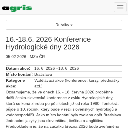
Togg
navi
Rubriky
16.-18.6. 2026 Konference
Hydrologické dny 2026
05.02.2026 | MZe ČR
Datum akce:
16. 6. 2026 –18. 6. 2026
Místo konání:
Bratislava
Kategorie
Vzdělávací akce (konference, kurzy, přednášky
akce:
atd.)
Oznamujeme, že ve dnech 16. - 18. června 2026 proběhne
další česko-slovenská konference z cyklu Hydrologické dny,
která se koná zhruba po pěti letech již od roku 1980. Tentokrát
půjde o 10. ročník, který bude v režii slovenských hydrologů a
vodohospodářů. Jako místo konání byla zvolena opět Bratislava.
Jednacími jazyky jsou slovenština, čeština a angličtina.
Předpokladem je, že na začátku března 2026 bude zveřejněno