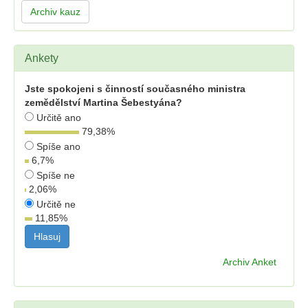
Archiv kauz
Ankety
Jste spokojeni s činností současného ministra
zemědělství Martina Šebestyána?
Určitě ano
79,38
%
Spíše ano
6,7
%
Spíše ne
2,06
%
Určitě ne
11,85
%
Archiv Anket