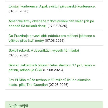
Existují konference. A pak existují pivovarské konference.
(07.08.2026)
Americké firmy obviněné z domlouvání cen vajec jich po
dohodě 53 milionů darují
(07.08.2026)
Do Prazdroje dovezli obří nádobu pro máčení ječmene s
výškou přes čtyři metry
(07.08.2026)
Sokolí rekord: V Jeseníkách vyvedli 46 mláďat
(07.08.2026)
Sklizeň základních obilovin letos klesne o 17 pct, řepky o
pětinu, odhaduje ČSÚ
(07.08.2026)
Jev El Niňo může uvrhnout 50 milionů lidí do akutního
hladu, píše The Guardian
(07.08.2026)
Nejčtenější