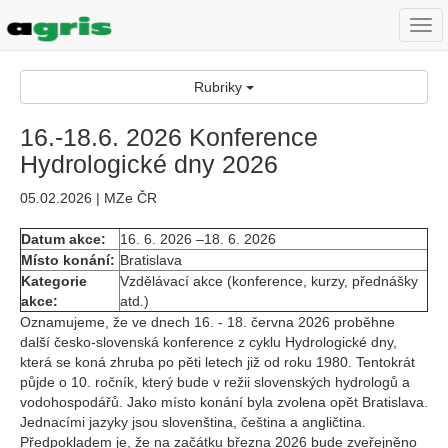
Togg
navi
Rubriky
16.-18.6. 2026 Konference
Hydrologické dny 2026
05.02.2026 | MZe ČR
Datum akce:
16. 6. 2026 –18. 6. 2026
Místo konání:
Bratislava
Kategorie
Vzdělávací akce (konference, kurzy, přednášky
akce:
atd.)
Oznamujeme, že ve dnech 16. - 18. června 2026 proběhne
další česko-slovenská konference z cyklu Hydrologické dny,
která se koná zhruba po pěti letech již od roku 1980. Tentokrát
půjde o 10. ročník, který bude v režii slovenských hydrologů a
vodohospodářů. Jako místo konání byla zvolena opět Bratislava.
Jednacími jazyky jsou slovenština, čeština a angličtina.
Předpokladem je, že na začátku března 2026 bude zveřejněno