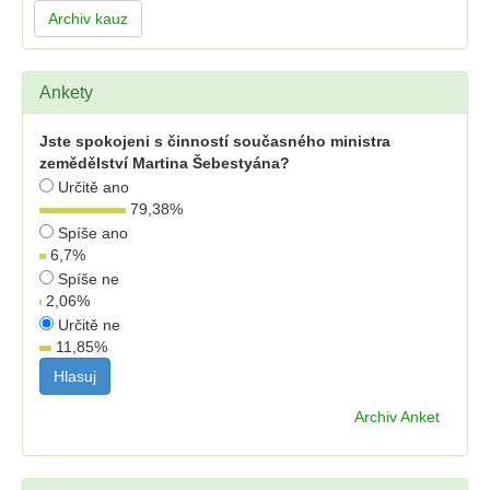
Archiv kauz
Ankety
Jste spokojeni s činností současného ministra
zemědělství Martina Šebestyána?
Určitě ano
79,38
%
Spíše ano
6,7
%
Spíše ne
2,06
%
Určitě ne
11,85
%
Archiv Anket