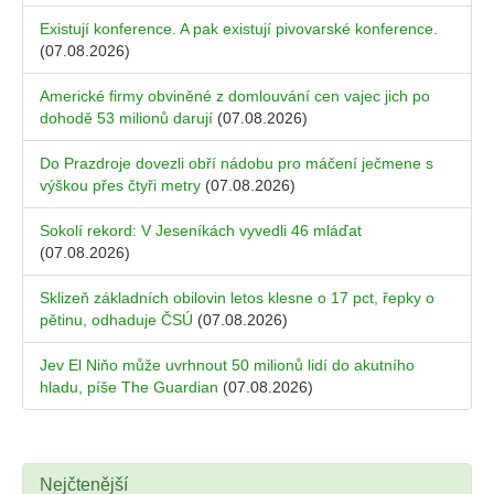
Existují konference. A pak existují pivovarské konference.
(07.08.2026)
Americké firmy obviněné z domlouvání cen vajec jich po
dohodě 53 milionů darují
(07.08.2026)
Do Prazdroje dovezli obří nádobu pro máčení ječmene s
výškou přes čtyři metry
(07.08.2026)
Sokolí rekord: V Jeseníkách vyvedli 46 mláďat
(07.08.2026)
Sklizeň základních obilovin letos klesne o 17 pct, řepky o
pětinu, odhaduje ČSÚ
(07.08.2026)
Jev El Niňo může uvrhnout 50 milionů lidí do akutního
hladu, píše The Guardian
(07.08.2026)
Nejčtenější