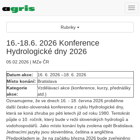
Togg
navi
Rubriky
16.-18.6. 2026 Konference
Hydrologické dny 2026
05.02.2026 | MZe ČR
Datum akce:
16. 6. 2026 –18. 6. 2026
Místo konání:
Bratislava
Kategorie
Vzdělávací akce (konference, kurzy, přednášky
akce:
atd.)
Oznamujeme, že ve dnech 16. - 18. června 2026 proběhne
další česko-slovenská konference z cyklu Hydrologické dny,
která se koná zhruba po pěti letech již od roku 1980. Tentokrát
půjde o 10. ročník, který bude v režii slovenských hydrologů a
vodohospodářů. Jako místo konání byla zvolena opět Bratislava.
Jednacími jazyky jsou slovenština, čeština a angličtina.
Předpokladem je, že na začátku března 2026 bude zveřejněno