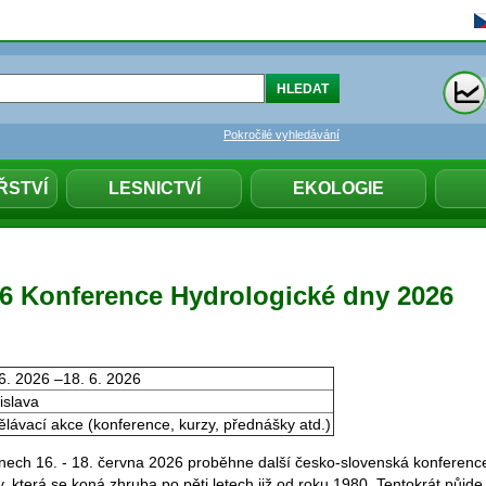
Pokročilé vyhledávání
ŘSTVÍ
LESNICTVÍ
EKOLOGIE
026 Konference Hydrologické dny 2026
6. 2026 –18. 6. 2026
islava
lávací akce (konference, kurzy, přednášky atd.)
ech 16. - 18. června 2026 proběhne další česko-slovenská konferenc
, která se koná zhruba po pěti letech již od roku 1980. Tentokrát půjde 