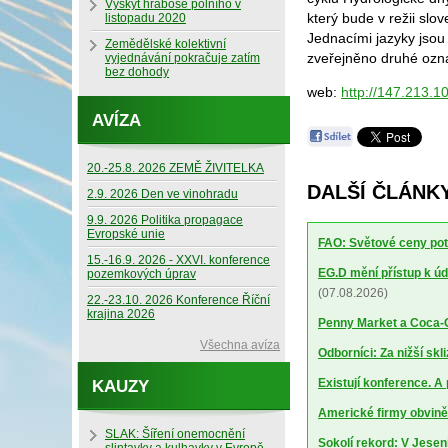
Výskyt hraboše polního v
který bude v režii sl
listopadu 2020
Jednacími jazyky jsou
Zemědělské kolektivní
zveřejněno druhé oz
vyjednávání pokračuje zatím
bez dohody
web:
http://147.213.1
AVÍZA
20.-25.8. 2026 ZEMĚ ŽIVITELKA
DALŠÍ ČLÁNKY
2.9. 2026 Den ve vinohradu
9.9. 2026 Politika propagace
Evropské unie
FAO: Světové ceny potr
15.-16.9. 2026 - XXVI. konference
EG.D mění přístup k úd
pozemkových úprav
(07.08.2026)
22.-23.10. 2026 Konference Říční
krajina 2026
Penny Market a Coca-Co
Všechna avíza
Odborníci: Za nižší sk
Existují konference. A
KAUZY
Americké firmy obviněn
SLAK: Šíření onemocnění
Sokolí rekord: V Jesen