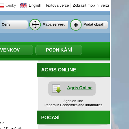
Česky
English
Textová verze
Zobrazit mobilní verzi
Ceny
Mapa serveru
Přidat obsah
VENKOV
PODNIKÁNÍ
AGRIS ONLINE
Agris Online
Agris on-line
Papers in Economics and Informatics
POČASÍ
e z
o 10. ročník,