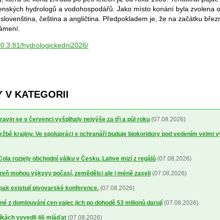
ovenských hydrologů a vodohospodářů. Jako místo konání byla zvolena o
 slovenština, čeština a angličtina. Předpokladem je, že na začátku bře
námení.
00.3:81/hydrologickedni2026/
 V KATEGORII
avin se v červenci vyšplhaly nejvýše za tři a půl roku
(07.08.2026)
ržbě krajiny. Ve spolupráci s ochranáři buduje biokoridory pod vedením velmi 
la rozjely obchodní válku v Česku. Lahve mizí z regálů
(07.08.2026)
lizeň mohou výkyvy počasí, zemědělci ale i méně zaseli
(07.08.2026)
 pak existují pivovarské konference.
(07.08.2026)
é z domlouvání cen vajec jich po dohodě 53 milionů darují
(07.08.2026)
íkách vyvedli 46 mláďat
(07.08.2026)