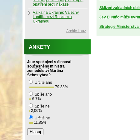
slintavky a kulhavky v Evropě,
opatření proti nákaze
Sklizeň základních obil
Válka na Ukrajině: Válečný
konflikt mezi Ruskem a
Jev El Niňo může uvrhn
Ukrajinou
Strategie Ministerstv
Archiv kauz
ANKETY
Jste spokojeni s činností
současného ministra
zemědělství Martina
Šebestyána?
Určitě ano
79,38
%
Spíše ano
6,7
%
Spíše ne
2,06
%
Určitě ne
11,85
%