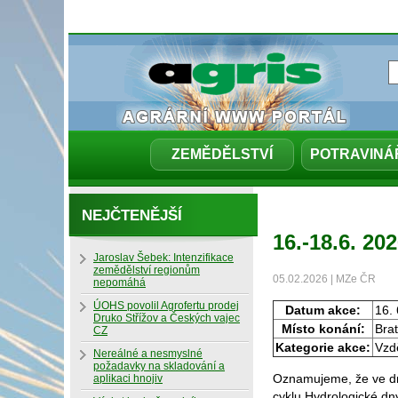
ZEMĚDĚLSTVÍ
POTRAVINÁ
NEJČTENĚJŠÍ
16.-18.6. 2
Jaroslav Šebek: Intenzifikace
zemědělství regionům
05.02.2026 | MZe ČR
nepomáhá
ÚOHS povolil Agrofertu prodej
Datum akce:
16. 
Druko Střížov a Českých vajec
Místo konání:
Brat
CZ
Kategorie akce:
Vzdě
Nereálné a nesmyslné
požadavky na skladování a
Oznamujeme, že ve dn
aplikaci hnojiv
cyklu Hydrologické dny