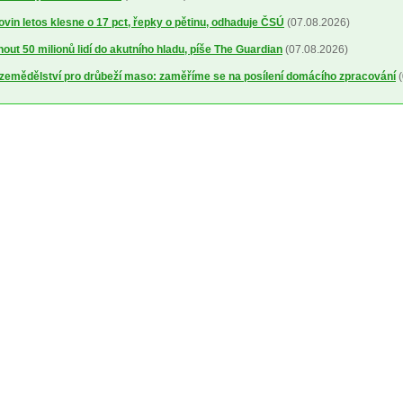
ovin letos klesne o 17 pct, řepky o pětinu, odhaduje ČSÚ
(07.08.2026)
out 50 milionů lidí do akutního hladu, píše The Guardian
(07.08.2026)
a zemědělství pro drůbeží maso: zaměříme se na posílení domácího zpracování
(