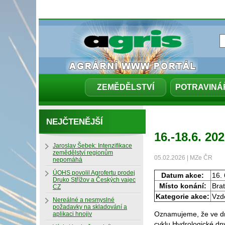
ZEMĚDĚLSTVÍ
POTRAVINÁ
NEJČTENĚJŠÍ
16.-18.6. 2
Jaroslav Šebek: Intenzifikace
zemědělství regionům
05.02.2026 | MZe ČR
nepomáhá
ÚOHS povolil Agrofertu prodej
Datum akce:
16. 
Druko Střížov a Českých vajec
Místo konání:
Brat
CZ
Kategorie akce:
Vzdě
Nereálné a nesmyslné
požadavky na skladování a
Oznamujeme, že ve dn
aplikaci hnojiv
cyklu Hydrologické dny