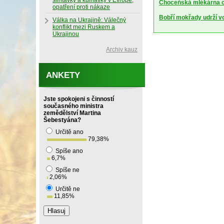
slintavky a kulhavky v Evropě,
Choceňská mlékárna ch
opatření proti nákaze
Bobří mokřady udrží vod
Válka na Ukrajině: Válečný
konflikt mezi Ruskem a
Ukrajinou
Archiv kauz
ANKETY
Jste spokojeni s činností
současného ministra
zemědělství Martina
Šebestyána?
Určitě ano
79,38
%
Spíše ano
6,7
%
Spíše ne
2,06
%
Určitě ne
11,85
%