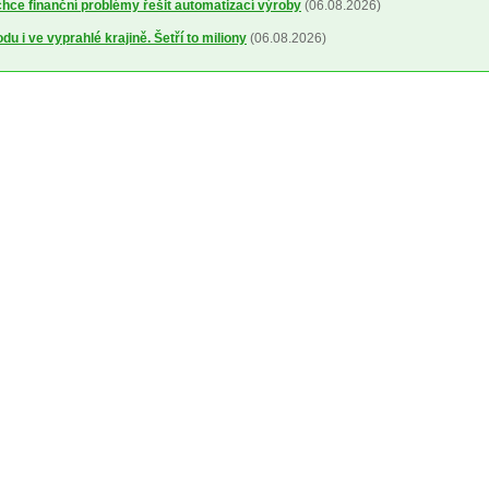
ce finanční problémy řešit automatizací výroby
(06.08.2026)
u i ve vyprahlé krajině. Šetří to miliony
(06.08.2026)