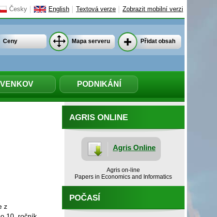
Česky
English
Textová verze
Zobrazit mobilní verzi
Ceny
Mapa serveru
Přidat obsah
VENKOV
PODNIKÁNÍ
AGRIS ONLINE
Agris Online
Agris on-line
Papers in Economics and Informatics
POČASÍ
e z
o 10. ročník,