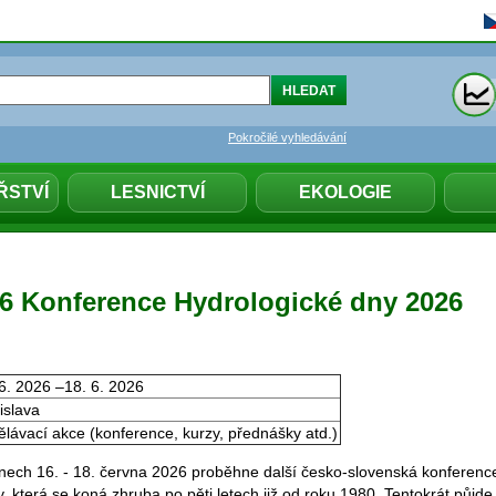
Pokročilé vyhledávání
ŘSTVÍ
LESNICTVÍ
EKOLOGIE
026 Konference Hydrologické dny 2026
6. 2026 –18. 6. 2026
islava
lávací akce (konference, kurzy, přednášky atd.)
ech 16. - 18. června 2026 proběhne další česko-slovenská konferenc
, která se koná zhruba po pěti letech již od roku 1980. Tentokrát půjde 