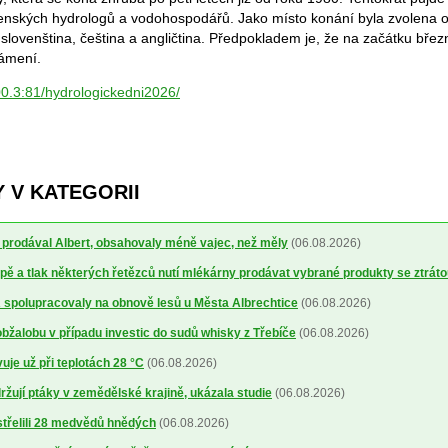
ovenských hydrologů a vodohospodářů. Jako místo konání byla zvolena o
 slovenština, čeština a angličtina. Předpokladem je, že na začátku bře
námení.
00.3:81/hydrologickedni2026/
 V KATEGORII
ré prodával Albert, obsahovaly méně vajec, než měly
(06.08.2026)
ě a tlak některých řetězců nutí mlékárny prodávat vybrané produkty se ztrát
spolupracovaly na obnově lesů u Města Albrechtice
(06.08.2026)
obžalobu v případu investic do sudů whisky z Třebíče
(06.08.2026)
uje už při teplotách 28 °C
(06.08.2026)
žují ptáky v zemědělské krajině, ukázala studie
(06.08.2026)
střelili 28 medvědů hnědých
(06.08.2026)