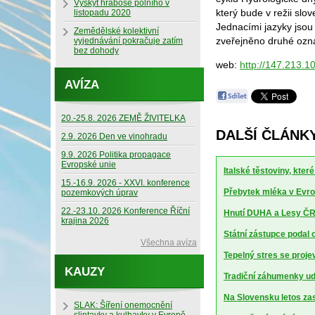
Výskyt hraboše polního v
který bude v režii sl
listopadu 2020
Jednacími jazyky jsou
Zemědělské kolektivní
zveřejněno druhé oz
vyjednávání pokračuje zatím
bez dohody
web:
http://147.213.1
AVÍZA
20.-25.8. 2026 ZEMĚ ŽIVITELKA
DALŠÍ ČLÁNKY
2.9. 2026 Den ve vinohradu
9.9. 2026 Politika propagace
Evropské unie
Italské těstoviny, kte
15.-16.9. 2026 - XXVI. konference
Přebytek mléka v Evrop
pozemkových úprav
22.-23.10. 2026 Konference Říční
Hnutí DUHA a Lesy ČR 
krajina 2026
Státní zástupce podal 
Všechna avíza
Tepelný stres se projev
KAUZY
Tradiční záhumenky udr
Na Slovensku letos za
SLAK: Šíření onemocnění