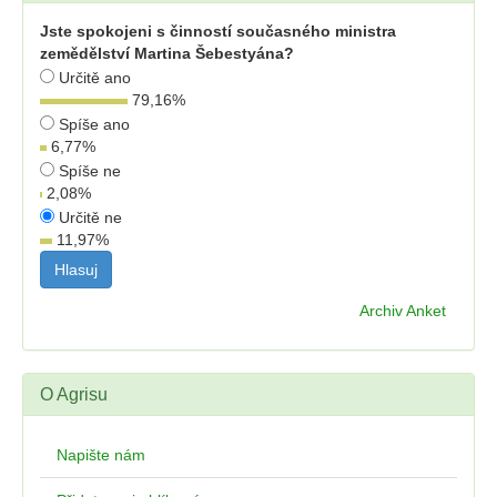
Jste spokojeni s činností současného ministra
zemědělství Martina Šebestyána?
Určitě ano
79,16
%
Spíše ano
6,77
%
Spíše ne
2,08
%
Určitě ne
11,97
%
Archiv Anket
O Agrisu
Napište nám