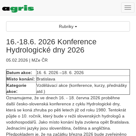
Togg
navi
Rubriky
16.-18.6. 2026 Konference
Hydrologické dny 2026
05.02.2026 | MZe ČR
Datum akce:
16. 6. 2026 –18. 6. 2026
Místo konání:
Bratislava
Kategorie
Vzdělávací akce (konference, kurzy, přednášky
akce:
atd.)
Oznamujeme, že ve dnech 16. - 18. června 2026 proběhne
další česko-slovenská konference z cyklu Hydrologické dny,
která se koná zhruba po pěti letech již od roku 1980. Tentokrát
půjde o 10. ročník, který bude v režii slovenských hydrologů a
vodohospodářů. Jako místo konání byla zvolena opět Bratislava.
Jednacími jazyky jsou slovenština, čeština a angličtina.
Předpokladem je, že na začátku března 2026 bude zveřejněno