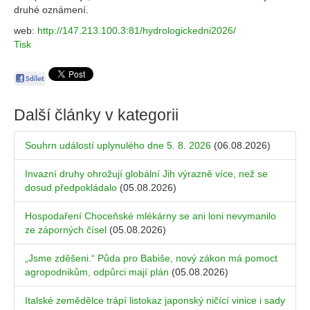
druhé oznámení.
web:
http://147.213.100.3:81/hydrologickedni2026/
Tisk
Další články v kategorii
Souhrn událostí uplynulého dne 5. 8. 2026
(06.08.2026)
Invazní druhy ohrožují globální Jih výrazně více, než se
dosud předpokládalo
(05.08.2026)
Hospodaření Choceňské mlékárny se ani loni nevymanilo
ze záporných čísel
(05.08.2026)
„Jsme zděšeni.“ Půda pro Babiše, nový zákon má pomoct
agropodnikům, odpůrci mají plán
(05.08.2026)
Italské zemědělce trápí listokaz japonský ničící vinice i sady