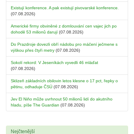
Existují konference. A pak existují pivovarské konference.
(07.08.2026)
Americké firmy obviněné z domlouvání cen vajec jich po
dohodě 53 milionů darují
(07.08.2026)
Do Prazdroje dovezli obří nádobu pro máčení ječmene s
výškou přes čtyři metry
(07.08.2026)
Sokolí rekord: V Jeseníkách vyvedli 46 mláďat
(07.08.2026)
Sklizeň základních obilovin letos klesne o 17 pct, řepky o
pětinu, odhaduje ČSÚ
(07.08.2026)
Jev El Niňo může uvrhnout 50 milionů lidí do akutního
hladu, píše The Guardian
(07.08.2026)
Nejčtenější