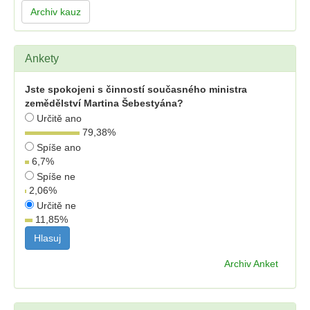
Archiv kauz
Ankety
Jste spokojeni s činností současného ministra
zemědělství Martina Šebestyána?
Určitě ano
79,38
%
Spíše ano
6,7
%
Spíše ne
2,06
%
Určitě ne
11,85
%
Archiv Anket