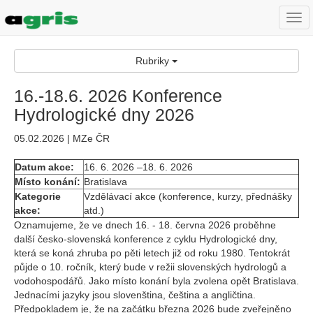
Togg
navi
Rubriky
16.-18.6. 2026 Konference
Hydrologické dny 2026
05.02.2026 | MZe ČR
Datum akce:
16. 6. 2026 –18. 6. 2026
Místo konání:
Bratislava
Kategorie
Vzdělávací akce (konference, kurzy, přednášky
akce:
atd.)
Oznamujeme, že ve dnech 16. - 18. června 2026 proběhne
další česko-slovenská konference z cyklu Hydrologické dny,
která se koná zhruba po pěti letech již od roku 1980. Tentokrát
půjde o 10. ročník, který bude v režii slovenských hydrologů a
vodohospodářů. Jako místo konání byla zvolena opět Bratislava.
Jednacími jazyky jsou slovenština, čeština a angličtina.
Předpokladem je, že na začátku března 2026 bude zveřejněno