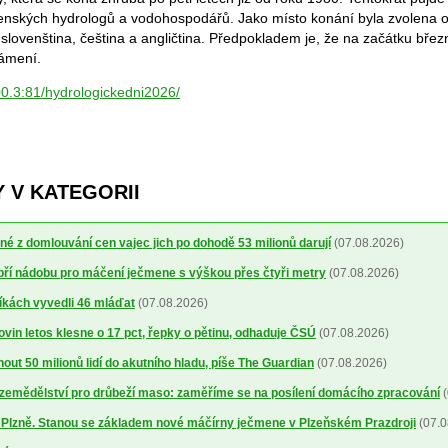
ovenských hydrologů a vodohospodářů. Jako místo konání byla zvolena o
 slovenština, čeština a angličtina. Předpokladem je, že na začátku bře
námení.
00.3:81/hydrologickedni2026/
 V KATEGORII
é z domlouvání cen vajec jich po dohodě 53 milionů darují
(07.08.2026)
obří nádobu pro máčení ječmene s výškou přes čtyři metry
(07.08.2026)
íkách vyvedli 46 mláďat
(07.08.2026)
ovin letos klesne o 17 pct, řepky o pětinu, odhaduje ČSÚ
(07.08.2026)
out 50 milionů lidí do akutního hladu, píše The Guardian
(07.08.2026)
a zemědělství pro drůbeží maso: zaměříme se na posílení domácího zpracování
(
o Plzně. Stanou se základem nové máčírny ječmene v Plzeňském Prazdroji
(07.0