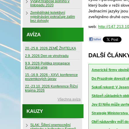
Výskyt hraboše polního v
který bude v režii sl
listopadu 2020
Jednacími jazyky jsou
Zemědělské kolektivní
zveřejněno druhé oz
vyjednávání pokračuje zatím
bez dohody
web:
http://147.213.1
AVÍZA
20.-25.8. 2026 ZEMĚ ŽIVITELKA
DALŠÍ ČLÁNKY
2.9. 2026 Den ve vinohradu
9.9. 2026 Politika propagace
Evropské unie
Americké firmy obviněn
15.-16.9. 2026 - XXVI. konference
Do Prazdroje dovezli 
pozemkových úprav
22.-23.10. 2026 Konference Říční
Sokolí rekord: V Jesen
krajina 2026
Sklizeň základních obil
Všechna avíza
Jev El Niňo může uvrhn
KAUZY
Strategie Ministerstv
Obří náduvníky míří d
SLAK: Šíření onemocnění