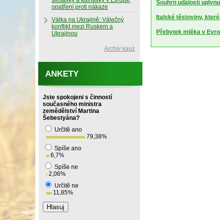
slintavky a kulhavky v Evropě,
Souhrn událostí uplynu
opatření proti nákaze
Italské těstoviny, kte
Válka na Ukrajině: Válečný
konflikt mezi Ruskem a
Přebytek mléka v Evrop
Ukrajinou
Archiv kauz
ANKETY
Jste spokojeni s činností
současného ministra
zemědělství Martina
Šebestyána?
Určitě ano
79,38
%
Spíše ano
6,7
%
Spíše ne
2,06
%
Určitě ne
11,85
%