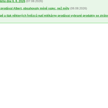
lého dne 6. 8. 2026
(07.08.2026)
ré prodával Albert, obsahovaly méně vajec, než měly
(06.08.2026)
ě a tlak některých řetězců nutí mlékárny prodávat vybrané produkty se ztrát