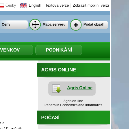
Česky
English
Textová verze
Zobrazit mobilní verzi
Ceny
Mapa serveru
Přidat obsah
VENKOV
PODNIKÁNÍ
AGRIS ONLINE
Agris Online
Agris on-line
Papers in Economics and Informatics
POČASÍ
e z
o 10. ročník,