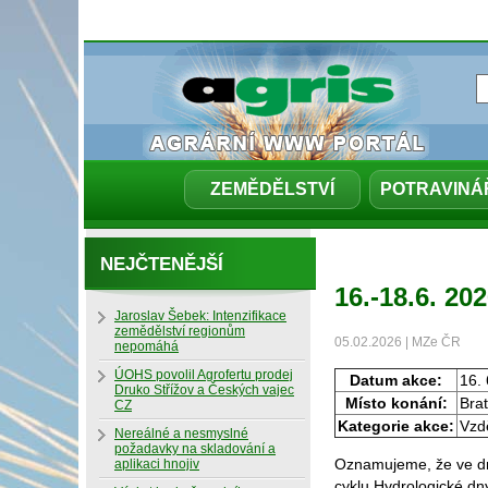
ZEMĚDĚLSTVÍ
POTRAVINÁ
NEJČTENĚJŠÍ
16.-18.6. 2
Jaroslav Šebek: Intenzifikace
zemědělství regionům
05.02.2026 | MZe ČR
nepomáhá
ÚOHS povolil Agrofertu prodej
Datum akce:
16. 
Druko Střížov a Českých vajec
Místo konání:
Brat
CZ
Kategorie akce:
Vzdě
Nereálné a nesmyslné
požadavky na skladování a
Oznamujeme, že ve dn
aplikaci hnojiv
cyklu Hydrologické dny