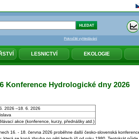
Pokročilé vyhledávání
ŘSTVÍ
LESNICTVÍ
EKOLOGIE
026 Konference Hydrologické dny 2026
6. 2026 –18. 6. 2026
islava
lávací akce (konference, kurzy, přednášky atd.)
ech 16. - 18. června 2026 proběhne další česko-slovenská konferenc
, která se koná zhruba po pěti letech již od roku 1980. Tentokrát půjde 