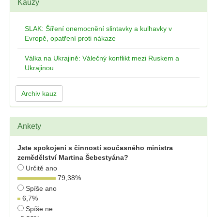
Kauzy
SLAK: Šíření onemocnění slintavky a kulhavky v
Evropě, opatření proti nákaze
Válka na Ukrajině: Válečný konflikt mezi Ruskem a
Ukrajinou
Archiv kauz
Ankety
Jste spokojeni s činností současného ministra
zemědělství Martina Šebestyána?
Určitě ano
79,38
%
Spíše ano
6,7
%
Spíše ne