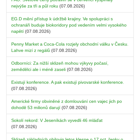
nejvýše za tři a půl roku
(07.08.2026)
EG.D mění přístup k údržbě krajiny. Ve spolupráci s
ochranáři buduje biokoridory pod vedením velmi vysokého
napětí
(07.08.2026)
Penny Market a Coca-Cola rozjely obchodní válku v Česku.
Lahve mizí z regálů
(07.08.2026)
Odborníci: Za nižší sklizeň mohou výkyvy počasí,
zemědělci ale i méně zaseli
(07.08.2026)
Existují konference. A pak existují pivovarské konference.
(07.08.2026)
Americké firmy obviněné z domlouvání cen vajec jich po
dohodě 53 milionů darují
(07.08.2026)
Sokolí rekord: V Jeseníkách vyvedli 46 mláďat
(07.08.2026)
Sklizeň základních obilovin letos klesne o 17 pct, řepky o