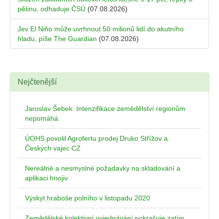
pětinu, odhaduje ČSÚ
(07.08.2026)
Jev El Niňo může uvrhnout 50 milionů lidí do akutního
hladu, píše The Guardian
(07.08.2026)
Nejčtenější
Jaroslav Šebek: Intenzifikace zemědělství regionům
nepomáhá
ÚOHS povolil Agrofertu prodej Druko Střížov a
Českých vajec CZ
Nereálné a nesmyslné požadavky na skladování a
aplikaci hnojiv
Výskyt hraboše polního v listopadu 2020
Zemědělské kolektivní vyjednávání pokračuje zatím