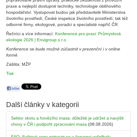
připravované právní úpravy, praktické zkušenosti z provozní
praxe a nejlepší dostupné techniky, technologie oběhového
hospodářství. Vystupovat budou jak představitelé Ministerstva
životního prostředí, České inspekce životního prostředí, tak též
odborné firmy, ekologové, poradci a specialisté napříč ČR.
Řečníci a více informací:
Konference pro praxi: Průmyslová
ekologie 2026 | Envigroup s.r.o.
Konference se bude možné zúčastnit v prezenční i v online
formě.
Záštita: MŽP
Tisk
Další články v kategorii
Sektor skotu a hovězího masa: důležité je udržet a navýšit
chovy v ČR i podpořit zpracování masa
(08.08.2026)
FAO: Světové ceny potravin se v červenci vyšplhaly