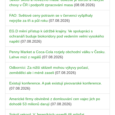
chovy v ČR i podpořit zpracování masa
(08.08.2026)
FAO: Světové ceny potravin se v červenci vyšplhaly
nejvýše za tři a půl roku
(07.08.2026)
EG.D mění přístup k údržbě krajiny. Ve spolupráci s
ochranáři buduje biokoridory pod vedením velmi vysokého
napětí
(07.08.2026)
Penny Market a Coca-Cola rozjely obchodní válku v Česku.
Lahve mizí z regálů
(07.08.2026)
Odborníci: Za nižší sklizeň mohou výkyvy počasí,
zemědělci ale i méně zaseli
(07.08.2026)
Existují konference. A pak existují pivovarské konference.
(07.08.2026)
Americké firmy obviněné z domlouvání cen vajec jich po
dohodě 53 milionů darují
(07.08.2026)
Sokolí rekord: V Jeseníkách vyvedli 46 mláďat