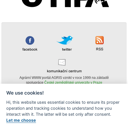
Agrární WWW portál AGRIS vznikl v roce 1999 na základě
spolupráce
České zemědělské univerzity v Praze
s
Ministerstvem zemědělství ČR
We use cookies!
© Copyright AGRIS 2000-2026 -
ISSN 1213-1369
- Publikování a šíření
Hi, this website uses essential cookies to ensure its proper
obsahu agrárního WWW portálu AGRIS je možné
operation and tracking cookies to understand how you
(pokud není uvedeno jinak) pouze za podmínky uvedení zdroje v podobě
www.agris.cz a data publikace v AGRISu.
interact with it. The latter will be set only after consent.
cookies
Let me choose