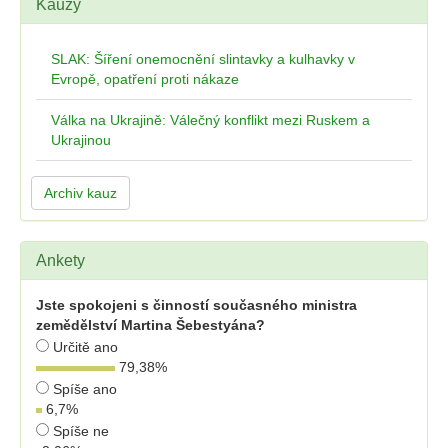
Kauzy
SLAK: Šíření onemocnění slintavky a kulhavky v
Evropě, opatření proti nákaze
Válka na Ukrajině: Válečný konflikt mezi Ruskem a
Ukrajinou
Archiv kauz
Ankety
Jste spokojeni s činností současného ministra
zemědělství Martina Šebestyána?
Určitě ano
79,38
%
Spíše ano
6,7
%
Spíše ne