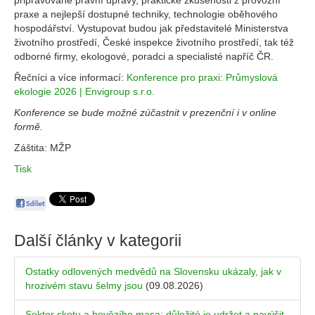
připravované právní úpravy, praktické zkušenosti z provozní
praxe a nejlepší dostupné techniky, technologie oběhového
hospodářství. Vystupovat budou jak představitelé Ministerstva
životního prostředí, České inspekce životního prostředí, tak též
odborné firmy, ekologové, poradci a specialisté napříč ČR.
Řečníci a více informací:
Konference pro praxi: Průmyslová
ekologie 2026 | Envigroup s.r.o.
Konference se bude možné zúčastnit v prezenční i v online
formě.
Záštita: MŽP
Tisk
Další články v kategorii
Ostatky odlovených medvědů na Slovensku ukázaly, jak v
hrozivém stavu šelmy jsou
(09.08.2026)
Sektor skotu a hovězího masa: důležité je udržet a navýšit