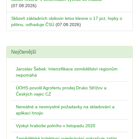
(07.08.2026)
Sklizeň základních obilovin letos klesne o 17 pct, řepky o
pětinu, odhaduje ČSÚ
(07.08.2026)
Nejčtenější
Jaroslav Šebek: Intenzifikace zemědělství regionům
nepomáhá
ÚOHS povolil Agrofertu prodej Druko Střížov a
Českých vajec CZ
Nereálné a nesmyslné požadavky na skladování a
aplikaci hnojiv
Výskyt hraboše polního v listopadu 2020
Zemědělské kolektivní vyjednávání pokračuje zatím