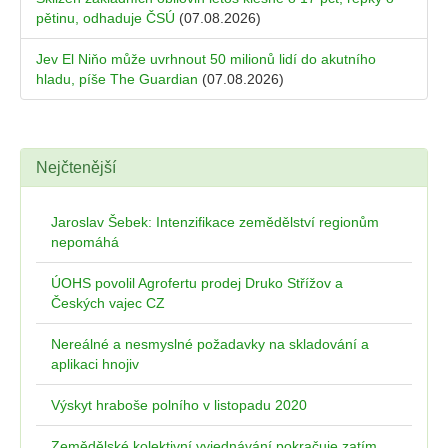
pětinu, odhaduje ČSÚ
(07.08.2026)
Jev El Niňo může uvrhnout 50 milionů lidí do akutního
hladu, píše The Guardian
(07.08.2026)
Nejčtenější
Jaroslav Šebek: Intenzifikace zemědělství regionům
nepomáhá
ÚOHS povolil Agrofertu prodej Druko Střížov a
Českých vajec CZ
Nereálné a nesmyslné požadavky na skladování a
aplikaci hnojiv
Výskyt hraboše polního v listopadu 2020
Zemědělské kolektivní vyjednávání pokračuje zatím