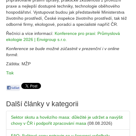
připravované právní úpravy, praktické zkušenosti z provozní
praxe a nejlepší dostupné techniky, technologie oběhového
hospodářství. Vystupovat budou jak představitelé Ministerstva
životního prostředí, České inspekce životního prostředí, tak též
odborné firmy, ekologové, poradci a specialisté napříč ČR.
Řečníci a více informací:
Konference pro praxi: Průmyslová
ekologie 2026 | Envigroup s.r.o.
Konference se bude možné zúčastnit v prezenční i v online
formě.
Záštita: MŽP
Tisk
Další články v kategorii
Sektor skotu a hovězího masa: důležité je udržet a navýšit
chovy v ČR i podpořit zpracování masa
(08.08.2026)
FAO: Světové ceny potravin se v červenci vyšplhaly