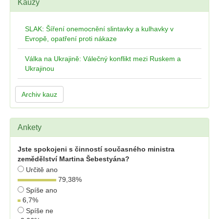
Kauzy
SLAK: Šíření onemocnění slintavky a kulhavky v
Evropě, opatření proti nákaze
Válka na Ukrajině: Válečný konflikt mezi Ruskem a
Ukrajinou
Archiv kauz
Ankety
Jste spokojeni s činností současného ministra
zemědělství Martina Šebestyána?
Určitě ano
79,38
%
Spíše ano
6,7
%
Spíše ne