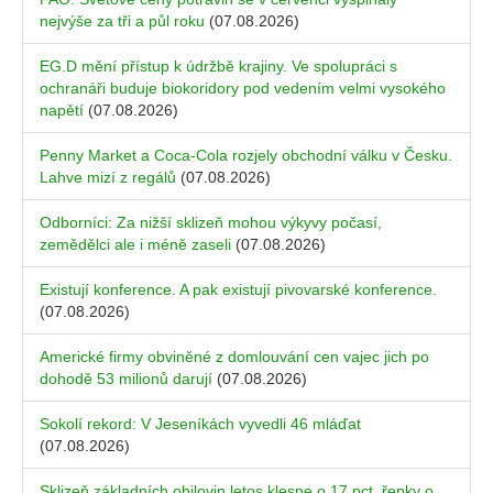
nejvýše za tři a půl roku
(07.08.2026)
EG.D mění přístup k údržbě krajiny. Ve spolupráci s
ochranáři buduje biokoridory pod vedením velmi vysokého
napětí
(07.08.2026)
Penny Market a Coca-Cola rozjely obchodní válku v Česku.
Lahve mizí z regálů
(07.08.2026)
Odborníci: Za nižší sklizeň mohou výkyvy počasí,
zemědělci ale i méně zaseli
(07.08.2026)
Existují konference. A pak existují pivovarské konference.
(07.08.2026)
Americké firmy obviněné z domlouvání cen vajec jich po
dohodě 53 milionů darují
(07.08.2026)
Sokolí rekord: V Jeseníkách vyvedli 46 mláďat
(07.08.2026)
Sklizeň základních obilovin letos klesne o 17 pct, řepky o