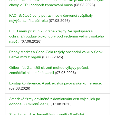
chovy v ČR i podpořit zpracování masa
(08.08.2026)
FAO: Světové ceny potravin se v červenci vyšplhaly
nejvýše za tři a půl roku
(07.08.2026)
EG.D mění přístup k údržbě krajiny. Ve spolupráci s
ochranáři buduje biokoridory pod vedením velmi vysokého
napětí
(07.08.2026)
Penny Market a Coca-Cola rozjely obchodní válku v Česku.
Lahve mizí z regálů
(07.08.2026)
Odborníci: Za nižší sklizeň mohou výkyvy počasí,
zemědělci ale i méně zaseli
(07.08.2026)
Existují konference. A pak existují pivovarské konference.
(07.08.2026)
Americké firmy obviněné z domlouvání cen vajec jich po
dohodě 53 milionů darují
(07.08.2026)
Sokolí rekord: V Jeseníkách vyvedli 46 mláďat