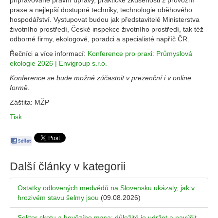
připravované právní úpravy, praktické zkušenosti z provozní
praxe a nejlepší dostupné techniky, technologie oběhového
hospodářství. Vystupovat budou jak představitelé Ministerstva
životního prostředí, České inspekce životního prostředí, tak též
odborné firmy, ekologové, poradci a specialisté napříč ČR.
Řečníci a více informací:
Konference pro praxi: Průmyslová
ekologie 2026 | Envigroup s.r.o.
Konference se bude možné zúčastnit v prezenční i v online
formě.
Záštita: MŽP
Tisk
Další články v kategorii
Ostatky odlovených medvědů na Slovensku ukázaly, jak v
hrozivém stavu šelmy jsou
(09.08.2026)
Sektor skotu a hovězího masa: důležité je udržet a navýšit