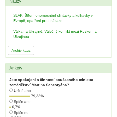
Kauzy
SLAK: Šíření onemocnění slintavky a kulhavky v
Evropě, opatření proti nákaze
Válka na Ukrajině: Válečný konflikt mezi Ruskem a
Ukrajinou
Archiv kauz
Ankety
Jste spokojeni s činností současného ministra
zemědělství Martina Šebestyána?
Určitě ano
79,38
%
Spíše ano
6,7
%
Spíše ne