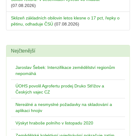
(07.08.2026)
Sklizeň základních obilovin letos klesne o 17 pct, řepky o
pětinu, odhaduje ČSÚ
(07.08.2026)
Nejčtenější
Jaroslav Šebek: Intenzifikace zemědělství regionům
nepomáhá
ÚOHS povolil Agrofertu prodej Druko Střížov a
Českých vajec CZ
Nereálné a nesmyslné požadavky na skladování a
aplikaci hnojiv
Výskyt hraboše polního v listopadu 2020
Zemědělské kolektivní vyjednávání pokračuje zatím