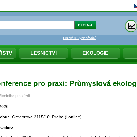
Pokročilé vyhledávání
ŘSTVÍ
LESNICTVÍ
EKOLOGIE
onference pro praxi: Průmyslová ekolog
životního prostředí
 2026
lobus, Gregorova 2115/10, Praha (i online)
 Online