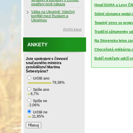
slintavky a kulhavky v Evropě,
opatření proti nákaze
Hnutí DUHA a Lesy ČR 
Válka na Ukrajině: Válečný
Státní zástupce podal 
konflikt mezi Ruskem a
Ukrajinou
Tepelný stres se projev
Archiv kauz
Tradiční záhumenky udr
Na Slovensku letos za
ANKETY
Choceňská mlékárna ch
Bobří mokřady udrží vod
Jste spokojeni s činností
současného ministra
zemědělství Martina
Šebestyána?
Určitě ano
79,38
%
Spíše ano
6,7
%
Spíše ne
2,06
%
Určitě ne
11,85
%