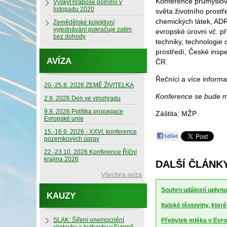
Konference průmyslov
Výskyt hraboše polního v
listopadu 2020
světa životního prost
chemických látek, ADR,
Zemědělské kolektivní
vyjednávání pokračuje zatím
evropské úrovni vč. p
bez dohody
techniky, technologie
prostředí, České inspe
AVÍZA
ČR.
Řečníci a více informa
20.-25.8. 2026 ZEMĚ ŽIVITELKA
Konference se bude mo
2.9. 2026 Den ve vinohradu
9.9. 2026 Politika propagace
Záštita: MŽP
Evropské unie
15.-16.9. 2026 - XXVI. konference
pozemkových úprav
22.-23.10. 2026 Konference Říční
krajina 2026
DALŠÍ ČLÁNKY
Všechna avíza
Souhrn událostí uplynu
KAUZY
Italské těstoviny, kte
SLAK: Šíření onemocnění
Přebytek mléka v Evrop