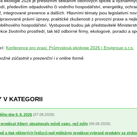
á ekologie 2026 je prestižním setkáním oborových špiček a významný
ředí, především odpadového či vodního hospodářství, energetiky, ochra
 integrované prevence a dalších. Hlavními tématy jsou legislativní nov
řipravované právní úpravy, praktické zkušenosti z provozní praxe a nej
 oběhového hospodářství. Vystupovat budou jak představitelé Ministerst
kce životního prostředí, tak též odborné firmy, ekologové, poradci a spe
cí:
Konference pro praxi: Průmyslová ekologie 2026 | Envigroup s.r.o.
žné zúčastnit v prezenční i v online formě.
 V KATEGORII
lého dne 6. 8. 2026
(07.08.2026)
ré prodával Albert, obsahovaly méně vajec, než měly
(06.08.2026)
ě a tlak některých řetězců nutí mlékárny prodávat vybrané produkty se ztrát