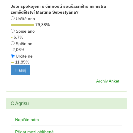
Jste spokojeni s činností současného ministra
zemědělství Martina Šebestyána?
Určitě ano
79,38
%
Spíše ano
6,7
%
Spíše ne
2,06
%
Určitě ne
11,85
%
Archiv Anket
O Agrisu
Napište nám
Přidat mezi oblíbené