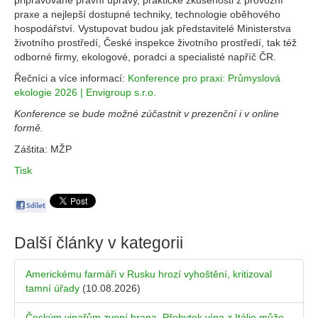
připravované právní úpravy, praktické zkušenosti z provozní
praxe a nejlepší dostupné techniky, technologie oběhového
hospodářství. Vystupovat budou jak představitelé Ministerstva
životního prostředí, České inspekce životního prostředí, tak též
odborné firmy, ekologové, poradci a specialisté napříč ČR.
Řečníci a více informací:
Konference pro praxi: Průmyslová
ekologie 2026 | Envigroup s.r.o.
Konference se bude možné zúčastnit v prezenční i v online
formě.
Záštita: MŽP
Tisk
Další články v kategorii
Americkému farmáři v Rusku hrozí vyhoštění, kritizoval
tamní úřady
(10.08.2026)
Českým vinařům zvoní hrana. Přebytek vína z Itálie může