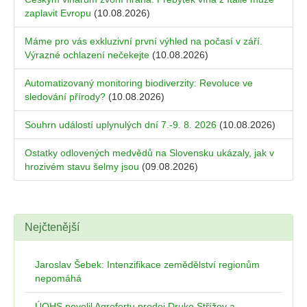
zaplavit Evropu
(10.08.2026)
Máme pro vás exkluzivní první výhled na počasí v září.
Výrazné ochlazení nečekejte
(10.08.2026)
Automatizovaný monitoring biodiverzity: Revoluce ve
sledování přírody?
(10.08.2026)
Souhrn událostí uplynulých dní 7.-9. 8. 2026
(10.08.2026)
Ostatky odlovených medvědů na Slovensku ukázaly, jak v
hrozivém stavu šelmy jsou
(09.08.2026)
Nejčtenější
Jaroslav Šebek: Intenzifikace zemědělství regionům
nepomáhá
ÚOHS povolil Agrofertu prodej Druko Střížov a