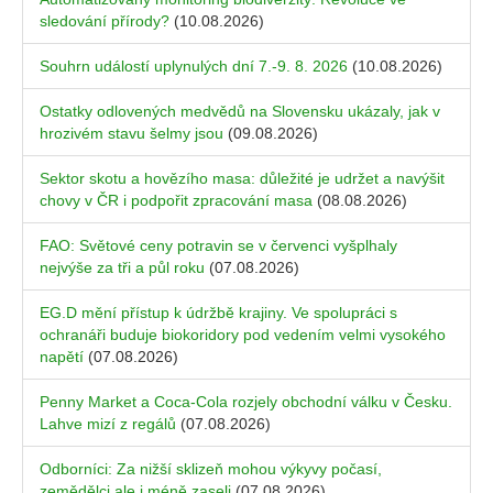
sledování přírody?
(10.08.2026)
Souhrn událostí uplynulých dní 7.-9. 8. 2026
(10.08.2026)
Ostatky odlovených medvědů na Slovensku ukázaly, jak v
hrozivém stavu šelmy jsou
(09.08.2026)
Sektor skotu a hovězího masa: důležité je udržet a navýšit
chovy v ČR i podpořit zpracování masa
(08.08.2026)
FAO: Světové ceny potravin se v červenci vyšplhaly
nejvýše za tři a půl roku
(07.08.2026)
EG.D mění přístup k údržbě krajiny. Ve spolupráci s
ochranáři buduje biokoridory pod vedením velmi vysokého
napětí
(07.08.2026)
Penny Market a Coca-Cola rozjely obchodní válku v Česku.
Lahve mizí z regálů
(07.08.2026)
Odborníci: Za nižší sklizeň mohou výkyvy počasí,
zemědělci ale i méně zaseli
(07.08.2026)