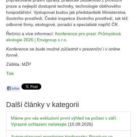
připravované právní úpravy, praktické zkušenosti z provozní
praxe a nejlepší dostupné techniky, technologie oběhového
hospodářství. Vystupovat budou jak představitelé Ministerstva
životního prostředí, České inspekce životního prostředí, tak též
odborné firmy, ekologové, poradci a specialisté napříč ČR.
Řečníci a více informací:
Konference pro praxi: Průmyslová
ekologie 2026 | Envigroup s.r.o.
Konference se bude možné zúčastnit v prezenční i v online
formě.
Záštita: MŽP
Tisk
Další články v kategorii
Máme pro vás exkluzivní první výhled na počasí v září.
Výrazné ochlazení nečekejte
(10.08.2026)
Automatizovaný monitoring biodiverzity: Revoluce ve