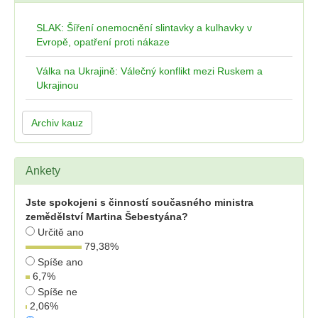
SLAK: Šíření onemocnění slintavky a kulhavky v
Evropě, opatření proti nákaze
Válka na Ukrajině: Válečný konflikt mezi Ruskem a
Ukrajinou
Archiv kauz
Ankety
Jste spokojeni s činností současného ministra
zemědělství Martina Šebestyána?
Určitě ano
79,38
%
Spíše ano
6,7
%
Spíše ne
2,06
%