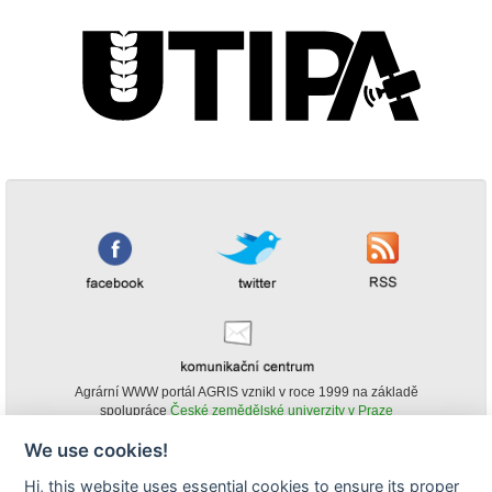
Agrární WWW portál AGRIS vznikl v roce 1999 na základě
spolupráce
České zemědělské univerzity v Praze
s
Ministerstvem zemědělství ČR
We use cookies!
© Copyright AGRIS 2000-2026 -
ISSN 1213-1369
- Publikování a šíření
Hi, this website uses essential cookies to ensure its proper
obsahu agrárního WWW portálu AGRIS je možné