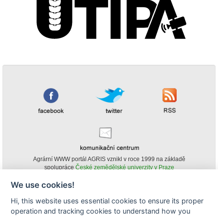
Agrární WWW portál AGRIS vznikl v roce 1999 na základě
spolupráce
České zemědělské univerzity v Praze
s
Ministerstvem zemědělství ČR
We use cookies!
© Copyright AGRIS 2000-2026 -
ISSN 1213-1369
- Publikování a šíření
Hi, this website uses essential cookies to ensure its proper
obsahu agrárního WWW portálu AGRIS je možné
operation and tracking cookies to understand how you
(pokud není uvedeno jinak) pouze za podmínky uvedení zdroje v podobě