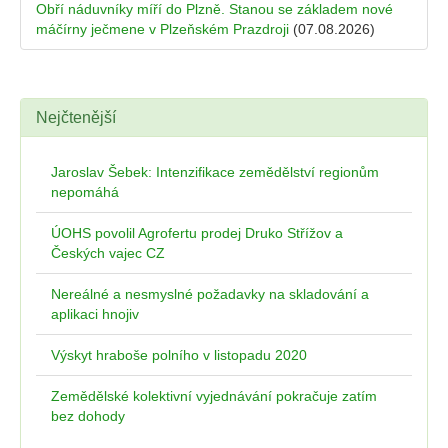
Obří náduvníky míří do Plzně. Stanou se základem nové
máčírny ječmene v Plzeňském Prazdroji
(07.08.2026)
Nejčtenější
Jaroslav Šebek: Intenzifikace zemědělství regionům
nepomáhá
ÚOHS povolil Agrofertu prodej Druko Střížov a
Českých vajec CZ
Nereálné a nesmyslné požadavky na skladování a
aplikaci hnojiv
Výskyt hraboše polního v listopadu 2020
Zemědělské kolektivní vyjednávání pokračuje zatím
bez dohody