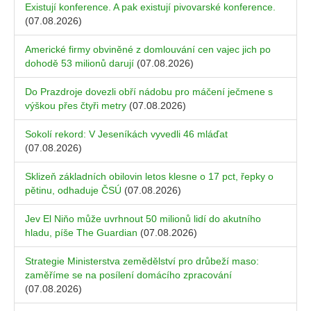
Existují konference. A pak existují pivovarské konference.
(07.08.2026)
Americké firmy obviněné z domlouvání cen vajec jich po
dohodě 53 milionů darují
(07.08.2026)
Do Prazdroje dovezli obří nádobu pro máčení ječmene s
výškou přes čtyři metry
(07.08.2026)
Sokolí rekord: V Jeseníkách vyvedli 46 mláďat
(07.08.2026)
Sklizeň základních obilovin letos klesne o 17 pct, řepky o
pětinu, odhaduje ČSÚ
(07.08.2026)
Jev El Niňo může uvrhnout 50 milionů lidí do akutního
hladu, píše The Guardian
(07.08.2026)
Strategie Ministerstva zemědělství pro drůbeží maso:
zaměříme se na posílení domácího zpracování
(07.08.2026)