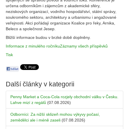
spojených se správou povodí a vodních toků. Konference je
určena odborníkům i zájemcům z akademické sféry,
neziskových organizací, vodního hospodářství, státní správy,
soukromého sektoru, architektury a urbanismu i angažované
veřejnosti. Akci pořádají organizace Koalice pro řeky, Arnika,
Beleco a společnost Jesep.
Bližší informace budou v brzké době doplněny.
Informace z minulého ročníku
Záznamy všech příspěvků
Tisk
Další články v kategorii
Penny Market a Coca-Cola rozjely obchodní válku v Česku.
Lahve mizí z regálů
(07.08.2026)
Odborníci: Za nižší sklizeň mohou výkyvy počasí,
zemědělci ale i méně zaseli
(07.08.2026)