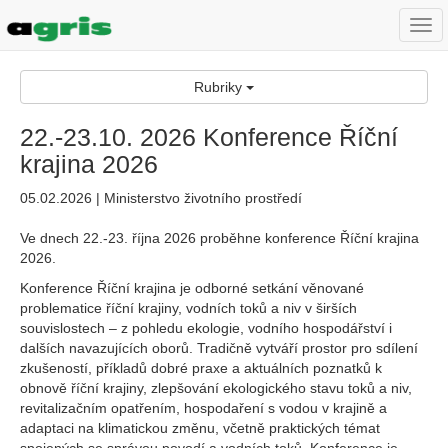
Togg
navi
Rubriky
22.-23.10. 2026 Konference Říční
krajina 2026
05.02.2026 | Ministerstvo životního prostředí
Ve dnech 22.-23. října 2026 proběhne konference Říční krajina
2026.
Konference Říční krajina je odborné setkání věnované
problematice říční krajiny, vodních toků a niv v širších
souvislostech – z pohledu ekologie, vodního hospodářství i
dalších navazujících oborů. Tradičně vytváří prostor pro sdílení
zkušeností, příkladů dobré praxe a aktuálních poznatků k
obnově říční krajiny, zlepšování ekologického stavu toků a niv,
revitalizačním opatřením, hospodaření s vodou v krajině a
adaptaci na klimatickou změnu, včetně praktických témat