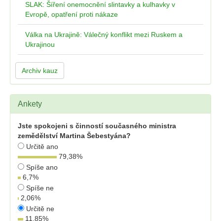
SLAK: Šíření onemocnění slintavky a kulhavky v
Evropě, opatření proti nákaze
Válka na Ukrajině: Válečný konflikt mezi Ruskem a
Ukrajinou
Archiv kauz
Ankety
Jste spokojeni s činností současného ministra
zemědělství Martina Šebestyána?
Určitě ano
79,38
%
Spíše ano
6,7
%
Spíše ne
2,06
%
Určitě ne
11,85
%