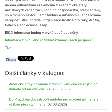
spojených se správou povodí a vodních toků. Konference je
určena odborníkům i zájemcům z akademické sféry,
neziskových organizací, vodního hospodářství, státní správy,
soukromého sektoru, architektury a urbanismu i angažované
veřejnosti. Akci pořádají organizace Koalice pro řeky, Arnika,
Beleco a společnost Jesep.
Bližší informace budou v brzké době doplněny.
Informace z minulého ročníku
Záznamy všech příspěvků
Tisk
Další články v kategorii
Americké firmy obviněné z domlouvání cen vajec jich po
dohodě 53 milionů darují
(07.08.2026)
Do Prazdroje dovezli obří nádobu pro máčení ječmene s
výškou přes čtyři metry
(07.08.2026)