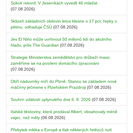
Sokolí rekord: V Jeseníkách vyvedli 46 mláďat
(07.08.2026)
Sklizeň základních obilovin letos klesne o 17 pct, řepky o
pětinu, odhaduje ČSÚ
(07.08.2026)
Jev El Niňo může uvrhnout 50 milionů lidí do akutního
hladu, píše The Guardian
(07.08.2026)
Strategie Ministerstva zemědělství pro drůbeží maso:
zaměříme se na posílení domácího zpracování
(07.08.2026)
Obří náduvníky míří do Plzně. Stanou se základem nové
máčírny ječmene v Plzeňském Prazdroji
(07.08.2026)
Souhrn událostí uplynulého dne 6. 8. 2026
(07.08.2026)
Italské těstoviny, které prodával Albert, obsahovaly méně
vajec, než měly
(06.08.2026)
Přebytek mléka v Evropě a tlak některých řetězců nutí