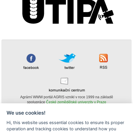
Agrární WWW portál AGRIS vznikl v roce 1999 na základě
spolupráce
České zemědělské univerzity v Praze
s
Ministerstvem zemědělství ČR
We use cookies!
© Copyright AGRIS 2000-2026 -
ISSN 1213-1369
- Publikování a šíření
Hi, this website uses essential cookies to ensure its proper
obsahu agrárního WWW portálu AGRIS je možné
operation and tracking cookies to understand how you
(pokud není uvedeno jinak) pouze za podmínky uvedení zdroje v podobě