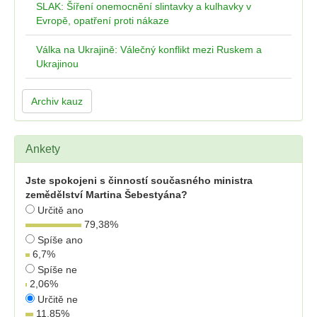
SLAK: Šíření onemocnění slintavky a kulhavky v
Evropě, opatření proti nákaze
Válka na Ukrajině: Válečný konflikt mezi Ruskem a
Ukrajinou
Archiv kauz
Ankety
Jste spokojeni s činností současného ministra
zemědělství Martina Šebestyána?
Určitě ano
79,38
%
Spíše ano
6,7
%
Spíše ne
2,06
%
Určitě ne
11,85
%