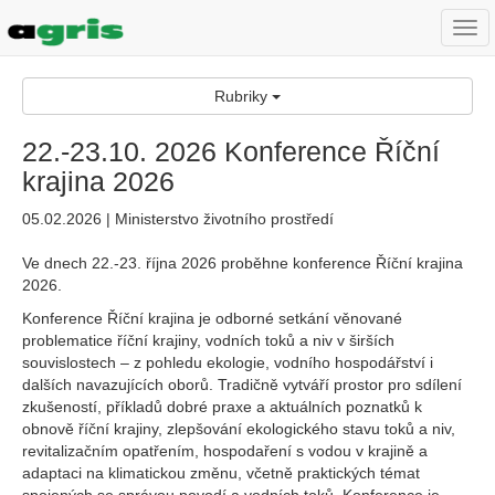
Togg
navi
Rubriky
22.-23.10. 2026 Konference Říční
krajina 2026
05.02.2026 | Ministerstvo životního prostředí
Ve dnech 22.-23. října 2026 proběhne konference Říční krajina
2026.
Konference Říční krajina je odborné setkání věnované
problematice říční krajiny, vodních toků a niv v širších
souvislostech – z pohledu ekologie, vodního hospodářství i
dalších navazujících oborů. Tradičně vytváří prostor pro sdílení
zkušeností, příkladů dobré praxe a aktuálních poznatků k
obnově říční krajiny, zlepšování ekologického stavu toků a niv,
revitalizačním opatřením, hospodaření s vodou v krajině a
adaptaci na klimatickou změnu, včetně praktických témat