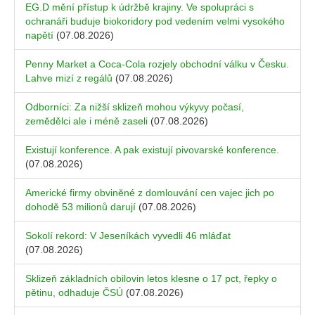
EG.D mění přístup k údržbě krajiny. Ve spolupráci s
ochranáři buduje biokoridory pod vedením velmi vysokého
napětí
(07.08.2026)
Penny Market a Coca-Cola rozjely obchodní válku v Česku.
Lahve mizí z regálů
(07.08.2026)
Odborníci: Za nižší sklizeň mohou výkyvy počasí,
zemědělci ale i méně zaseli
(07.08.2026)
Existují konference. A pak existují pivovarské konference.
(07.08.2026)
Americké firmy obviněné z domlouvání cen vajec jich po
dohodě 53 milionů darují
(07.08.2026)
Sokolí rekord: V Jeseníkách vyvedli 46 mláďat
(07.08.2026)
Sklizeň základních obilovin letos klesne o 17 pct, řepky o
pětinu, odhaduje ČSÚ
(07.08.2026)