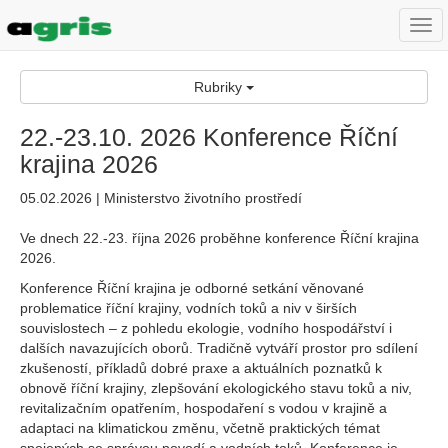
Togg
navi
Rubriky
22.-23.10. 2026 Konference Říční
krajina 2026
05.02.2026 | Ministerstvo životního prostředí
Ve dnech 22.-23. října 2026 proběhne konference Říční krajina
2026.
Konference Říční krajina je odborné setkání věnované
problematice říční krajiny, vodních toků a niv v širších
souvislostech – z pohledu ekologie, vodního hospodářství i
dalších navazujících oborů. Tradičně vytváří prostor pro sdílení
zkušeností, příkladů dobré praxe a aktuálních poznatků k
obnově říční krajiny, zlepšování ekologického stavu toků a niv,
revitalizačním opatřením, hospodaření s vodou v krajině a
adaptaci na klimatickou změnu, včetně praktických témat