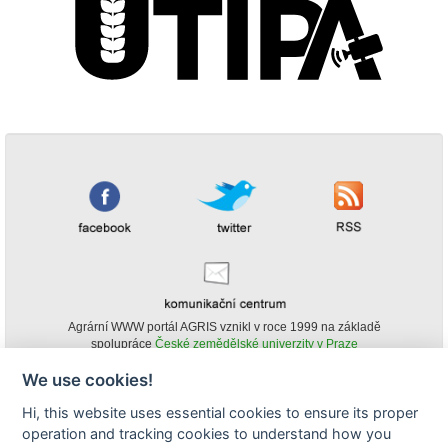
Agrární WWW portál AGRIS vznikl v roce 1999 na základě
spolupráce
České zemědělské univerzity v Praze
s
Ministerstvem zemědělství ČR
We use cookies!
© Copyright AGRIS 2000-2026 -
ISSN 1213-1369
- Publikování a šíření
Hi, this website uses essential cookies to ensure its proper
obsahu agrárního WWW portálu AGRIS je možné
operation and tracking cookies to understand how you
(pokud není uvedeno jinak) pouze za podmínky uvedení zdroje v podobě