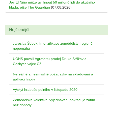
Jev El Niňo může uvrhnout 50 milionů lidí do akutního
hladu, píše The Guardian
(07.08.2026)
Nejčtenější
Jaroslav Šebek: Intenzifikace zemědělství regionům
nepomáhá
ÚOHS povolil Agrofertu prodej Druko Střížov a
Českých vajec CZ
Nereálné a nesmyslné požadavky na skladování a
aplikaci hnojiv
Výskyt hraboše polního v listopadu 2020
Zemědělské kolektivní vyjednávání pokračuje zatím
bez dohody