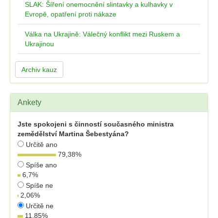
SLAK: Šíření onemocnění slintavky a kulhavky v
Evropě, opatření proti nákaze
Válka na Ukrajině: Válečný konflikt mezi Ruskem a
Ukrajinou
Archiv kauz
Ankety
Jste spokojeni s činností současného ministra
zemědělství Martina Šebestyána?
Určitě ano
79,38
%
Spíše ano
6,7
%
Spíše ne
2,06
%
Určitě ne
11,85
%