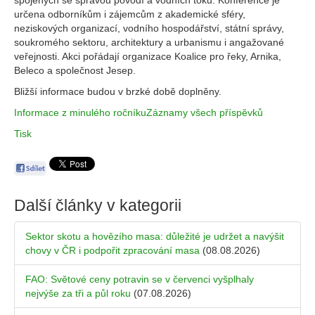
spojených se správou povodí a vodních toků. Konference je
určena odborníkům i zájemcům z akademické sféry,
neziskových organizací, vodního hospodářství, státní správy,
soukromého sektoru, architektury a urbanismu i angažované
veřejnosti. Akci pořádají organizace Koalice pro řeky, Arnika,
Beleco a společnost Jesep.
Bližší informace budou v brzké době doplněny.
Informace z minulého ročníku
Záznamy všech příspěvků
Tisk
Další články v kategorii
Sektor skotu a hovězího masa: důležité je udržet a navýšit
chovy v ČR i podpořit zpracování masa
(08.08.2026)
FAO: Světové ceny potravin se v červenci vyšplhaly
nejvýše za tři a půl roku
(07.08.2026)