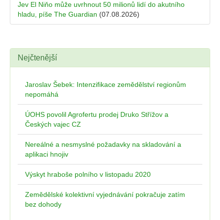
Jev El Niňo může uvrhnout 50 milionů lidí do akutního
hladu, píše The Guardian
(07.08.2026)
Nejčtenější
Jaroslav Šebek: Intenzifikace zemědělství regionům
nepomáhá
ÚOHS povolil Agrofertu prodej Druko Střížov a
Českých vajec CZ
Nereálné a nesmyslné požadavky na skladování a
aplikaci hnojiv
Výskyt hraboše polního v listopadu 2020
Zemědělské kolektivní vyjednávání pokračuje zatím
bez dohody