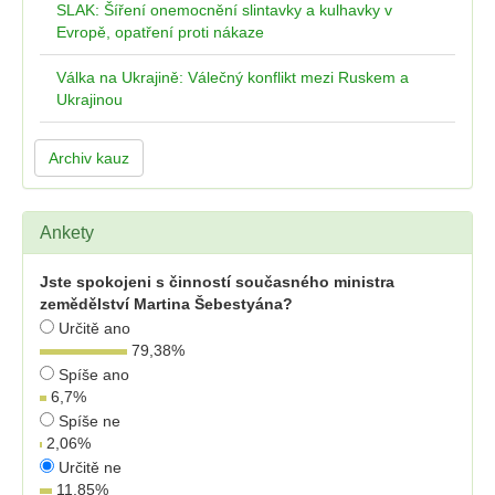
SLAK: Šíření onemocnění slintavky a kulhavky v
Evropě, opatření proti nákaze
Válka na Ukrajině: Válečný konflikt mezi Ruskem a
Ukrajinou
Archiv kauz
Ankety
Jste spokojeni s činností současného ministra
zemědělství Martina Šebestyána?
Určitě ano
79,38
%
Spíše ano
6,7
%
Spíše ne
2,06
%
Určitě ne
11,85
%