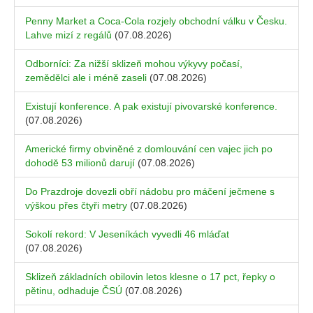
Penny Market a Coca-Cola rozjely obchodní válku v Česku.
Lahve mizí z regálů
(07.08.2026)
Odborníci: Za nižší sklizeň mohou výkyvy počasí,
zemědělci ale i méně zaseli
(07.08.2026)
Existují konference. A pak existují pivovarské konference.
(07.08.2026)
Americké firmy obviněné z domlouvání cen vajec jich po
dohodě 53 milionů darují
(07.08.2026)
Do Prazdroje dovezli obří nádobu pro máčení ječmene s
výškou přes čtyři metry
(07.08.2026)
Sokolí rekord: V Jeseníkách vyvedli 46 mláďat
(07.08.2026)
Sklizeň základních obilovin letos klesne o 17 pct, řepky o
pětinu, odhaduje ČSÚ
(07.08.2026)