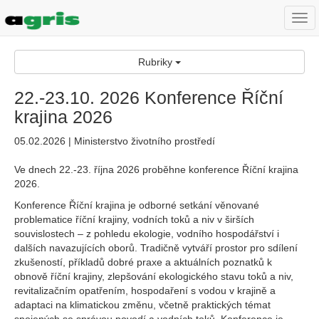
Togg
navi
Rubriky
22.-23.10. 2026 Konference Říční
krajina 2026
05.02.2026 | Ministerstvo životního prostředí
Ve dnech 22.-23. října 2026 proběhne konference Říční krajina
2026.
Konference Říční krajina je odborné setkání věnované
problematice říční krajiny, vodních toků a niv v širších
souvislostech – z pohledu ekologie, vodního hospodářství i
dalších navazujících oborů. Tradičně vytváří prostor pro sdílení
zkušeností, příkladů dobré praxe a aktuálních poznatků k
obnově říční krajiny, zlepšování ekologického stavu toků a niv,
revitalizačním opatřením, hospodaření s vodou v krajině a
adaptaci na klimatickou změnu, včetně praktických témat