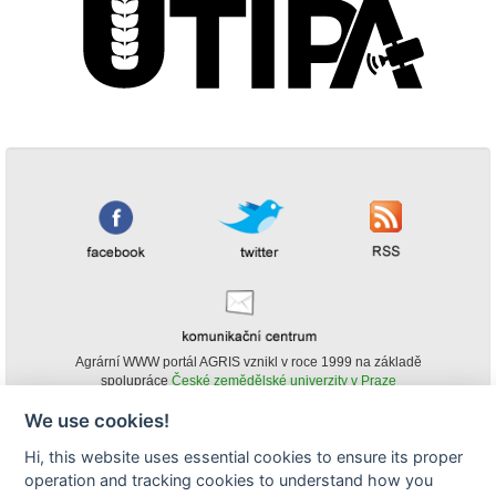
Agrární WWW portál AGRIS vznikl v roce 1999 na základě
spolupráce
České zemědělské univerzity v Praze
s
Ministerstvem zemědělství ČR
We use cookies!
© Copyright AGRIS 2000-2026 -
ISSN 1213-1369
- Publikování a šíření
Hi, this website uses essential cookies to ensure its proper
obsahu agrárního WWW portálu AGRIS je možné
operation and tracking cookies to understand how you
(pokud není uvedeno jinak) pouze za podmínky uvedení zdroje v podobě