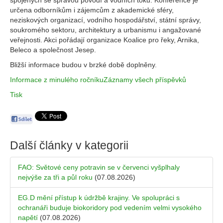
spojených se správou povodí a vodních toků. Konference je
určena odborníkům i zájemcům z akademické sféry,
neziskových organizací, vodního hospodářství, státní správy,
soukromého sektoru, architektury a urbanismu i angažované
veřejnosti. Akci pořádají organizace Koalice pro řeky, Arnika,
Beleco a společnost Jesep.
Bližší informace budou v brzké době doplněny.
Informace z minulého ročníku
Záznamy všech příspěvků
Tisk
Další články v kategorii
FAO: Světové ceny potravin se v červenci vyšplhaly
nejvýše za tři a půl roku
(07.08.2026)
EG.D mění přístup k údržbě krajiny. Ve spolupráci s
ochranáři buduje biokoridory pod vedením velmi vysokého
napětí
(07.08.2026)