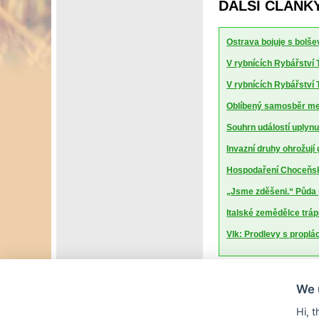
DALŠÍ ČLÁNKY
Ostrava bojuje s bolšev
V rybnících Rybářství T
V rybnících Rybářství T
Oblíbený samosběr mel
Souhrn událostí uplynu
Invazní druhy ohrožují
Hospodaření Choceňské
„Jsme zděšeni.“ Půda 
Italské zemědělce trápí
Vlk: Prodlevy s proplá
We 
Hi, 