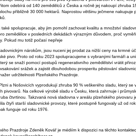
itom odebírá od 140 zemědělců z Česka a ročně jej nakoupí zhruba 1
plochu přibližně 30 000 hektarů. Naprostou většinu ječmene nakupuje 
ků.
j také spolupracuje, aby jim pomohl zachovat kvalitu a množství slado
 pro zemědělce v posledních dekádách výrazným důvodem, proč vyměňu
ny. Pokud mu totiž počasí nepřeje
adovnickým nárokům, jsou nuceni jej prodat za nižší ceny na krmné úče
ké pivo. Proto od roku 2023 spolupracujeme s vybranými farmáři a uni
který se snaží pomocí postupů regenerativního zemědělství vrátit při
t vsakování srážek a zajistit dlouhodobou prosperitu pěstování sladovn
nažer udržitelnosti Plzeňského Prazdroje.
Plzni a Nošovicích vyprodukují zhruba 90 % veškerého sladu, který se 
 pivovarů. Na celkové výrobě sladu v Česku, která zahrnuje i průmysl
hruba čtvrtinou. Takzvaná nová sladovna v areálu plzeňského pivovaru j
ila čtyři starší sladovnické provozy, které postupně fungovaly už od r
ak funguje od roku 1976.
kého Prazdroje Zdeněk Kovář je médiím k dispozici na těchto kontaktec