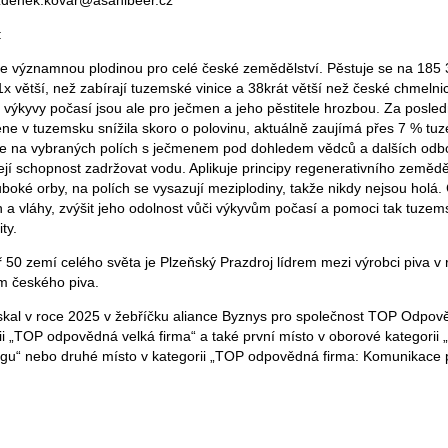
 zdenek.kovar@asahibeer.cz
:
je významnou plodinou pro celé české zemědělství. Pěstuje se na 185 
x větší, než zabírají tuzemské vinice a 38krát větší než české chmelnic
 výkyvy počasí jsou ale pro ječmen a jeho pěstitele hrozbou. Za poslední
ne v tuzemsku snížila skoro o polovinu, aktuálně zaujímá přes 7 % tu
se na vybraných polích s ječmenem pod dohledem vědců a dalších odb
 její schopnost zadržovat vodu. Aplikuje principy regenerativního zeměd
boké orby, na polích se vysazují meziplodiny, takže nikdy nejsou holá. Cí
n a vláhy, zvýšit jeho odolnost vůči výkyvům počasí a pomoci tak tuze
ity.
 50 zemí celého světa je Plzeňský Prazdroj lídrem mezi výrobci piva v 
em českého piva.
ískal v roce 2025 v žebříčku aliance Byznys pro společnost TOP Odpov
rii „TOP odpovědná velká firma“ a také první místo v oborové kategori
tingu“ nebo druhé místo v kategorii „TOP odpovědná firma: Komunikace p