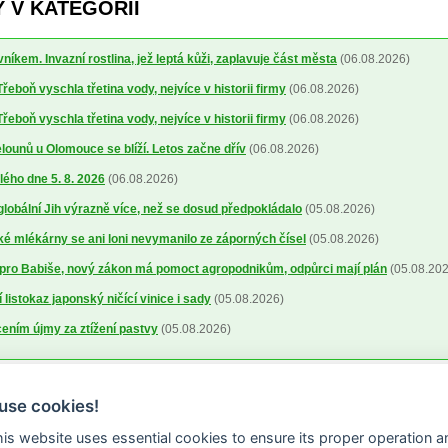
 V KATEGORII
níkem. Invazní rostlina, jež leptá kůži, zaplavuje část města
(06.08.2026)
řeboň vyschla třetina vody, nejvíce v historii firmy
(06.08.2026)
řeboň vyschla třetina vody, nejvíce v historii firmy
(06.08.2026)
ounů u Olomouce se blíží. Letos začne dřív
(06.08.2026)
lého dne 5. 8. 2026
(06.08.2026)
 globální Jih výrazně více, než se dosud předpokládalo
(05.08.2026)
 mlékárny se ani loni nevymanilo ze záporných čísel
(05.08.2026)
pro Babiše, nový zákon má pomoct agropodnikům, odpůrci mají plán
(05.08.202
 listokaz japonský ničící vinice i sady
(05.08.2026)
cením újmy za ztížení pastvy
(05.08.2026)
use cookies!
this website uses essential cookies to ensure its proper operation a