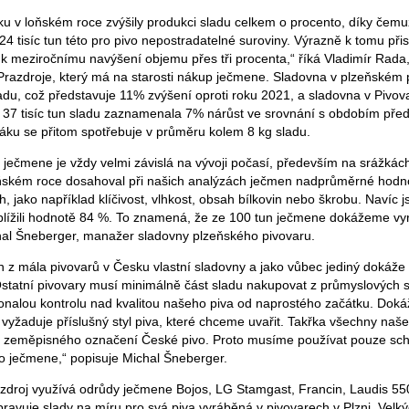
u v loňském roce zvýšily produkci sladu celkem o procento, díky čemuž
4 tisíc tun této pro pivo nepostradatelné suroviny. Výrazně k tomu při
k meziročnímu navýšení objemu přes tři procenta,“ říká Vladimír Rada
azdroje, který má na starosti nákup ječmene. Sladovna v plzeňském p
sladu, což představuje 11% zvýšení oproti roku 2021, a sladovna v Pivo
 37 tisíc tun sladu zaznamenala 7% nárůst ve srovnání s obdobím před 
ežáku se přitom spotřebuje v průměru kolem 8 kg sladu.
 ječmene je vždy velmi závislá na vývoji počasí, především na srážkách
loňském roce dosahoval při našich analýzách ječmen nadprůměrné hodn
, jako například klíčivost, vlhkost, obsah bílkovin nebo škrobu. Navíc 
iblížili hodnotě 84 %. To znamená, že ze 100 tun ječmene dokážeme vyr
chal Šneberger, manažer sladovny plzeňského pivovaru.
n z mála pivovarů v Česku vlastní sladovny a jako vůbec jediný dokáže
 Ostatní pivovary musí minimálně část sladu nakupovat z průmyslových 
konalou kontrolu nad kvalitou našeho piva od naprostého začátku. Doká
o vyžaduje příslušný styl piva, které chceme uvařit. Takřka všechny naš
 zeměpisného označení České pivo. Proto musíme používat pouze sc
 ječmene,“ popisuje Michal Šneberger.
razdroj využívá odrůdy ječmene Bojos, LG Stamgast, Francin, Laudis 5
pravuje slady na míru pro svá piva vyráběná v pivovarech v Plzni, Velký