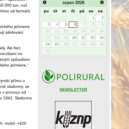
srpen
2026
50 000 tun, což
po
út
st
čt
pá
so
ne
přímo od farmářů
1
2
3
4
5
6
7
8
9
vnického ječmene.
10
11
12
13
14
15
16
jí pěstování
17
18
19
20
21
22
23
24
25
26
27
28
29
30
ly. Ale bez
31
verzitami na
rozeným způsobem
ického ječmene,“
vyrobí přímo v
ové sladovny, se
NEWSLETTER
e v provozu od
oku 1842. Sladovna
h: mobil: +420