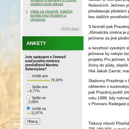
slintavky a kulhavky v Evropě,
opatření proti nákaze
Nošovicích. Ječmen př
představuje pěstební 
Válka na Ukrajině: Válečný
konflikt mezi Ruskem a
bez dalších prostřední
Ukrajinou
S farmáři pak Prazdro
Archiv kauz
„Klimatická změna je
ječmene za jiné plodi
ANKETY
a nevyhoví vysokým sl
ječmene by nebylo čes
Jste spokojeni s činností
projektu Pro ječmen, 
současného ministra
živiny do půdy, zlepši
zemědělství Martina
Šebestyána?
říká Jakub Zaoral, ma
Určitě ano
79,16
%
Sladovny Prazdroje v 
některém z tuzemských
Spíše ano
6,77
%
pak Prazdroj podílí z
roku 1988, kdy nahrad
Spíše ne
2,08
%
v Pivovaru Radegast p
Určitě ne
11,97
%
Tiskový mluvčí Plzeňs