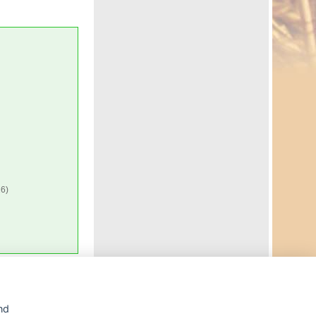
6)
Agrární WWW portál AGRIS vznikl v roce 1999 na základě
nd
spolupráce
České zemědělské univerzity v Praze