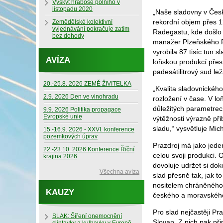
Výskyt hraboše polního v
listopadu 2020
„Naše sladovny v Česk
rekordní objem přes 12
Zemědělské kolektivní
vyjednávání pokračuje zatím
Radegastu, kde došlo 
bez dohody
manažer Plzeňského Pr
vyrobila 87 tisíc tun 
AVÍZA
loňskou produkcí přes
padesátilitrový sud l
20.-25.8. 2026 ZEMĚ ŽIVITELKA
„Kvalita sladovnického
2.9. 2026 Den ve vinohradu
rozložení v čase. V 
důležitých parametrech
9.9. 2026 Politika propagace
Evropské unie
výtěžnosti výrazně př
sladu,“ vysvětluje Mi
15.-16.9. 2026 - XXVI. konference
pozemkových úprav
Prazdroj má jako jede
22.-23.10. 2026 Konference Říční
celou svoji produkci.
krajina 2026
dovoluje udržet si do
Všechna avíza
slad přesně tak, jak t
nositelem chráněného
KAUZY
českého a moravského
Pro slad nejčastěji P
SLAK: Šíření onemocnění
Slovan. Z nich pak při