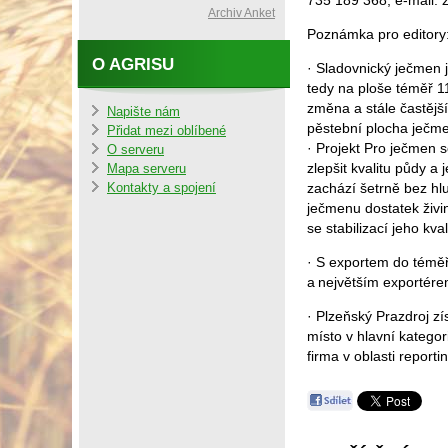
735 189 368, e-mail:
Archiv Anket
Poznámka pro editory
O AGRISU
· Sladovnický ječmen 
tedy na ploše téměř 11
změna a stále častější
Napište nám
pěstební plocha ječme
Přidat mezi oblíbené
· Projekt Pro ječmen 
O serveru
zlepšit kvalitu půdy a
Mapa serveru
zachází šetrně bez hlu
Kontakty a spojení
ječmenu dostatek živi
se stabilizací jeho kval
· S exportem do téměř
a největším exportér
· Plzeňský Prazdroj z
místo v hlavní katego
firma v oblasti repor