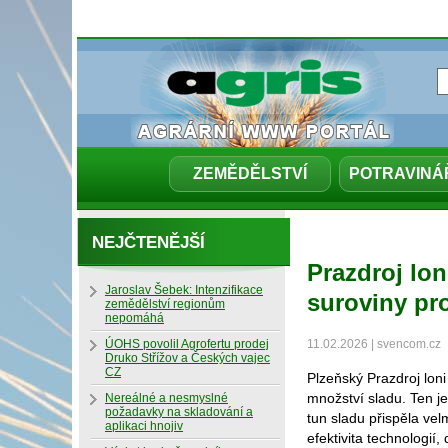
ZEMĚDĚLSTVÍ
POTRAVINÁ
NEJČTENĚJŠÍ
Prazdroj lon
Jaroslav Šebek: Intenzifikace
suroviny pr
zemědělství regionům
nepomáhá
ÚOHS povolil Agrofertu prodej
11.02.2026 | svencom.cz
Druko Střížov a Českých vajec
CZ
Plzeňský Prazdroj loni
množství sladu. Ten je
Nereálné a nesmyslné
požadavky na skladování a
tun sladu přispěla vel
aplikaci hnojiv
efektivita technologií,