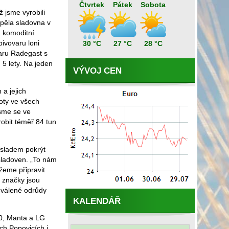
Čtvrtek
Pátek
Sobota
 jsme vyrobili
spěla sladovna v
, komoditní
ivovaru loni
30 °C
27 °C
28 °C
varu Radegast s
5 lety. Na jeden
VÝVOJ CEN
 a jejich
oty ve všech
jsme se ve
obit téměř 84 tun
 sladem pokrýt
sladoven. „To nám
žeme připravit
e značky jsou
hválené odrůdy
KALENDÁŘ
50, Manta a LG
ch Popovicích i