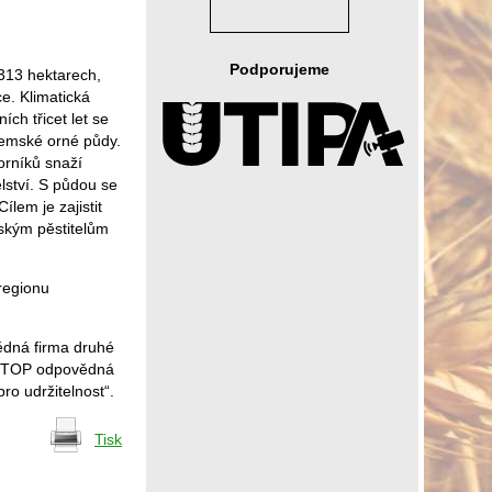
Podporujeme
313 hektarech,
e. Klimatická
ch třicet let se
zemské orné půdy.
orníků snaží
ělství. S půdou se
lem je zajistit
mským pěstitelům
regionu
ědná firma druhé
i „TOP odpovědná
ro udržitelnost“.
Tisk