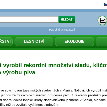
Pokročilé vyhledávání
ŘSTVÍ
LESNICTVÍ
EKOLOGIE
i vyrobil rekordní množství sladu, klíč
o výrobu piva
 ve svých dvou tuzemských sladovnách v Plzni a Nošovicích vyrobil hist
 jednou ze tří klíčových surovin pro české pivo. K rekordní produkci pře
mi dobrá kvalita loňské úrody sladovnického ječmene v Česku, ale také 
 díky níž se zvyšuje výtěžnost sladování.