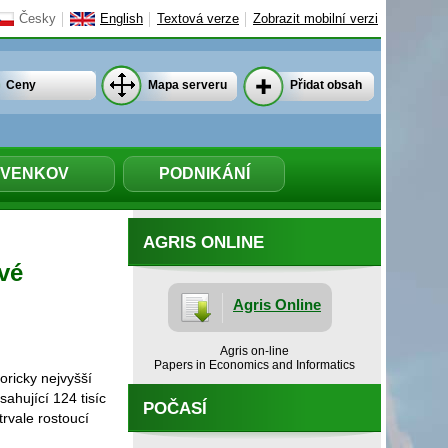
Česky
English
Textová verze
Zobrazit mobilní verzi
Ceny
Mapa serveru
Přidat obsah
VENKOV
PODNIKÁNÍ
AGRIS ONLINE
ové
Agris Online
Agris on-line
Papers in Economics and Informatics
oricky nejvyšší
sahující 124 tisíc
POČASÍ
trvale rostoucí