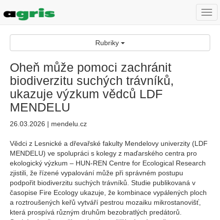
Togg
navi
Rubriky
Oheň může pomoci zachránit
biodiverzitu suchých trávníků,
ukazuje výzkum vědců LDF
MENDELU
26.03.2026 | mendelu.cz
Vědci z Lesnické a dřevařské fakulty Mendelovy univerzity (LDF
MENDELU) ve spolupráci s kolegy z maďarského centra pro
ekologický výzkum – HUN-REN Centre for Ecological Research
zjistili, že řízené vypalování může při správném postupu
podpořit biodiverzitu suchých trávníků. Studie publikovaná v
časopise Fire Ecology ukazuje, že kombinace vypálených ploch
a roztroušených keřů vytváří pestrou mozaiku mikrostanovišť,
která prospívá různým druhům bezobratlých predátorů.