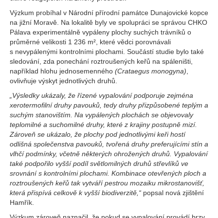
Výzkum probíhal v Národní přírodní památce Dunajovické kopce
na jižní Moravě. Na lokalitě byly ve spolupráci se správou CHKO
Pálava experimentálně vypáleny plochy suchých trávníků o
průměrné velikosti 1 236 m², které vědci porovnávali
s nevypálenými kontrolními plochami. Součástí studie bylo také
sledování, zda ponechání roztroušených keřů na spáleništi,
například hlohu jednosemenného
(Crataegus monogyna)
,
ovlivňuje výskyt jednotlivých druhů.
„Výsledky ukázaly, že řízené vypalování podporuje zejména
xerotermofilní druhy pavouků, tedy druhy přizpůsobené teplým a
suchým stanovištím. Na vypálených plochách se objevovaly
teplomilné a suchomilné druhy, které z krajiny postupně mizí.
Zároveň se ukázalo, že plochy pod jednotlivými keři hostí
odlišná společenstva pavouků, tvořená druhy preferujícími stín a
vlhčí podmínky, včetně některých ohrožených druhů. Vypalování
také podpořilo vyšší podíl světlomilných druhů střevlíků ve
srovnání s kontrolními plochami. Kombinace otevřených ploch a
roztroušených keřů tak vytváří pestrou mozaiku mikrostanovišť,
která přispívá celkově k vyšší biodiverzitě,“
popsal nová zjištění
Hamřík.
Výzkum zároveň naznačil, že pokud se vypalování provádí brzy