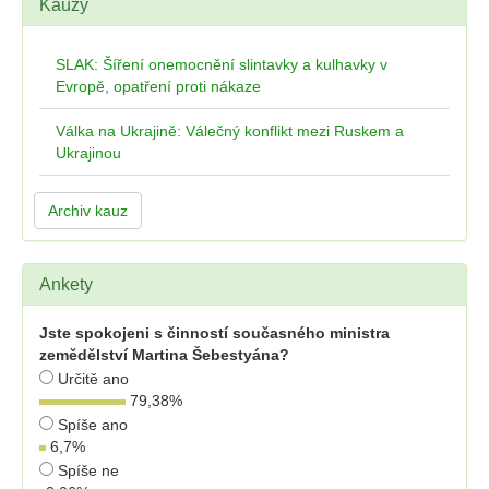
Kauzy
SLAK: Šíření onemocnění slintavky a kulhavky v
Evropě, opatření proti nákaze
Válka na Ukrajině: Válečný konflikt mezi Ruskem a
Ukrajinou
Archiv kauz
Ankety
Jste spokojeni s činností současného ministra
zemědělství Martina Šebestyána?
Určitě ano
79,38
%
Spíše ano
6,7
%
Spíše ne