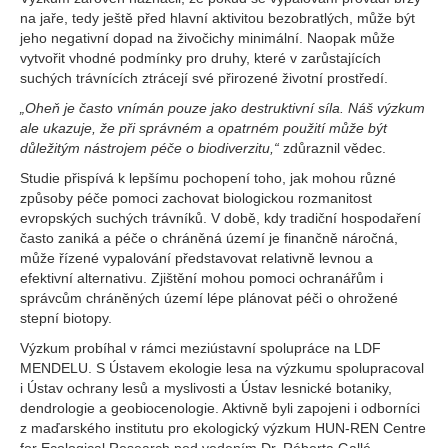
na jaře, tedy ještě před hlavní aktivitou bezobratlých, může být
jeho negativní dopad na živočichy minimální. Naopak může
vytvořit vhodné podmínky pro druhy, které v zarůstajících
suchých trávnících ztrácejí své přirozené životní prostředí.
„Oheň je často vnímán pouze jako destruktivní síla. Náš výzkum
ale ukazuje, že při správném a opatrném použití může být
důležitým nástrojem péče o biodiverzitu,“
zdůraznil vědec.
Studie přispívá k lepšímu pochopení toho, jak mohou různé
způsoby péče pomoci zachovat biologickou rozmanitost
evropských suchých trávníků. V době, kdy tradiční hospodaření
často zaniká a péče o chráněná území je finančně náročná,
může řízené vypalování představovat relativně levnou a
efektivní alternativu. Zjištění mohou pomoci ochranářům i
správcům chráněných území lépe plánovat péči o ohrožené
stepní biotopy.
Výzkum probíhal v rámci meziústavní spolupráce na LDF
MENDELU. S Ústavem ekologie lesa na výzkumu spolupracoval
i Ústav ochrany lesů a myslivosti a Ústav lesnické botaniky,
dendrologie a geobiocenologie. Aktivně byli zapojeni i odborníci
z maďarského institutu pro ekologický výzkum HUN-REN Centre