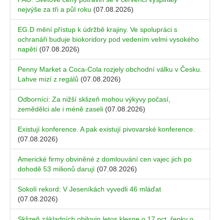
nejvýše za tři a půl roku
(07.08.2026)
EG.D mění přístup k údržbě krajiny. Ve spolupráci s
ochranáři buduje biokoridory pod vedením velmi vysokého
napětí
(07.08.2026)
Penny Market a Coca-Cola rozjely obchodní válku v Česku.
Lahve mizí z regálů
(07.08.2026)
Odborníci: Za nižší sklizeň mohou výkyvy počasí,
zemědělci ale i méně zaseli
(07.08.2026)
Existují konference. A pak existují pivovarské konference.
(07.08.2026)
Americké firmy obviněné z domlouvání cen vajec jich po
dohodě 53 milionů darují
(07.08.2026)
Sokolí rekord: V Jeseníkách vyvedli 46 mláďat
(07.08.2026)
Sklizeň základních obilovin letos klesne o 17 pct, řepky o