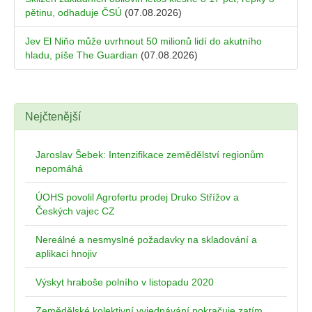
pětinu, odhaduje ČSÚ
(07.08.2026)
Jev El Niňo může uvrhnout 50 milionů lidí do akutního
hladu, píše The Guardian
(07.08.2026)
Nejčtenější
Jaroslav Šebek: Intenzifikace zemědělství regionům
nepomáhá
ÚOHS povolil Agrofertu prodej Druko Střížov a
Českých vajec CZ
Nereálné a nesmyslné požadavky na skladování a
aplikaci hnojiv
Výskyt hraboše polního v listopadu 2020
Zemědělské kolektivní vyjednávání pokračuje zatím