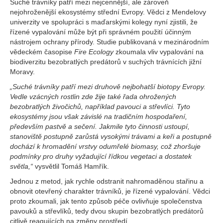
Suché trávníky patří mezi nejcennější, ale zároveň
nejohroženější ekosystémy střední Evropy. Vědci z Mendelovy
univerzity ve spolupráci s maďarskými kolegy nyní zjistili, že
řízené vypalování může být při správném použití účinným
nástrojem ochrany přírody. Studie publikovaná v mezinárodním
vědeckém časopise
Fire Ecology
zkoumala vliv vypalování na
biodiverzitu bezobratlých predátorů v suchých trávnících jižní
Moravy.
„Suché trávníky patří mezi druhově nejbohatší biotopy Evropy.
Vedle vzácných rostlin zde žije také řada ohrožených
bezobratlých živočichů, například pavouci a střevlíci. Tyto
ekosystémy jsou však závislé na tradičním hospodaření,
především pastvě a sečení. Jakmile tyto činnosti ustoupí,
stanoviště postupně zarůstá vysokými trávami a keři a postupně
dochází k hromadění vrstvy odumřelé biomasy, což zhoršuje
podmínky pro druhy vyžadující řídkou vegetaci a dostatek
světla,“
vysvětlil Tomáš Hamřík.
Jednou z metod, jak rychle odstranit nahromaděnou stařinu a
obnovit otevřený charakter trávníků, je řízené vypalování. Vědci
proto zkoumali, jak tento způsob péče ovlivňuje společenstva
pavouků a střevlíků, tedy dvou skupin bezobratlých predátorů
citlivě reagujících na změny prostředí.