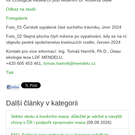
for Ecological Research pod vedením Dr. Róberta Gallé.
Odkaz na studii
Fotogalerie
Foto_01 Čerstvě vypálená část suchého trávníku, únor 2024
Foto_02 Stejná plocha čtyři měsíce po vypalování, kdy se na ní
objevilo pestré společenstvo kvetoucích rostlin, červen 2024
Kontakt pro více informací: Ing. Tomáš Hamřík, Ph.D., Ústav
ekologie lesa LDF MENDELU,
+420 605 453 461,
tomas.hamrik@mendelu.cz
Tisk
Další články v kategorii
Sektor skotu a hovězího masa: důležité je udržet a navýšit
chovy v ČR i podpořit zpracování masa
(08.08.2026)
FAO: Světové ceny potravin se v červenci vyšplhaly