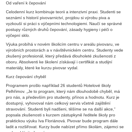
Od vaření k čepování
Celodenní kurz kombinuje teorii a intenzivní praxi. Studenti se
seznámí s historií pivovarnictví, projdou si výrobu piva a
vyzkouší si práci s výčepními technologiemi. Naučí se správné
postupy různých druhů čepování, zásady hygieny i péči o
výčepní sklo.
Výuka probíhá v novém školicím centru v areálu pivovaru, ve
výrobních prostorách a v návštěvnickém centru. Studenty vede
zkušený profesionál, který předává dlouholeté zkušenosti z
oboru. Absolventi ke školení získávají i certifikát a studijní
materiály, které ke kurzu pivovar vydal.
Kurz čepování chyběl
Programem prošlo například 26 studentů Hotelové školy
Pelhřimov. „Je to program, který nám dlouhodobě chyběl, má
pro nás, a především pro studenty, přínos a hodnotu. Kurz je
dostupný, vyhovoval nám celkový servis včetně zajištění
stravování. Studenti byli nadšeni, těšíme se na další akce,“
popsala zkušenosti s kurzem zástupkyně ředitele školy pro
praktickou výuku Iva Floriánová. Pivovar bude program dále
ladit a rozšiřovat. Kurzy bude nabízet přímo školám, zájemci se