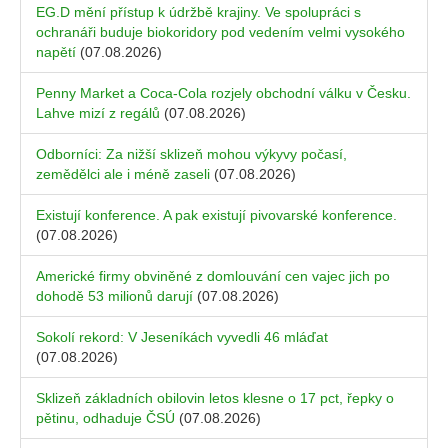
EG.D mění přístup k údržbě krajiny. Ve spolupráci s
ochranáři buduje biokoridory pod vedením velmi vysokého
napětí
(07.08.2026)
Penny Market a Coca-Cola rozjely obchodní válku v Česku.
Lahve mizí z regálů
(07.08.2026)
Odborníci: Za nižší sklizeň mohou výkyvy počasí,
zemědělci ale i méně zaseli
(07.08.2026)
Existují konference. A pak existují pivovarské konference.
(07.08.2026)
Americké firmy obviněné z domlouvání cen vajec jich po
dohodě 53 milionů darují
(07.08.2026)
Sokolí rekord: V Jeseníkách vyvedli 46 mláďat
(07.08.2026)
Sklizeň základních obilovin letos klesne o 17 pct, řepky o
pětinu, odhaduje ČSÚ
(07.08.2026)