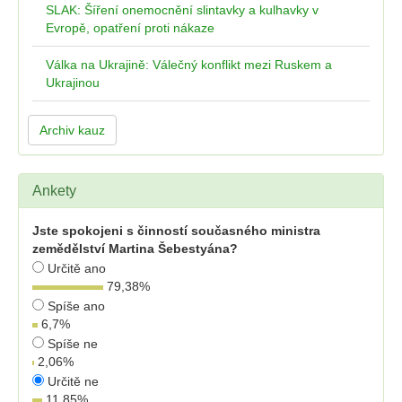
SLAK: Šíření onemocnění slintavky a kulhavky v
Evropě, opatření proti nákaze
Válka na Ukrajině: Válečný konflikt mezi Ruskem a
Ukrajinou
Archiv kauz
Ankety
Jste spokojeni s činností současného ministra
zemědělství Martina Šebestyána?
Určitě ano
79,38
%
Spíše ano
6,7
%
Spíše ne
2,06
%
Určitě ne
11,85
%