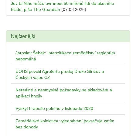
Jev El Niňo může uvrhnout 50 milionů lidí do akutního
hladu, píše The Guardian
(07.08.2026)
Nejčtenější
Jaroslav Šebek: Intenzifikace zemědělství regionům
nepomáhá
ÚOHS povolil Agrofertu prodej Druko Střížov a
Českých vajec CZ
Nereálné a nesmyslné požadavky na skladování a
aplikaci hnojiv
Výskyt hraboše polního v listopadu 2020
Zemědělské kolektivní vyjednávání pokračuje zatím
bez dohody