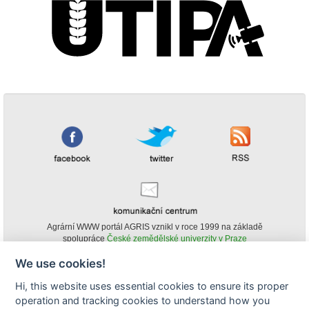
Agrární WWW portál AGRIS vznikl v roce 1999 na základě
spolupráce
České zemědělské univerzity v Praze
s
Ministerstvem zemědělství ČR
We use cookies!
© Copyright AGRIS 2000-2026 -
ISSN 1213-1369
- Publikování a šíření
Hi, this website uses essential cookies to ensure its proper
obsahu agrárního WWW portálu AGRIS je možné
operation and tracking cookies to understand how you
(pokud není uvedeno jinak) pouze za podmínky uvedení zdroje v podobě