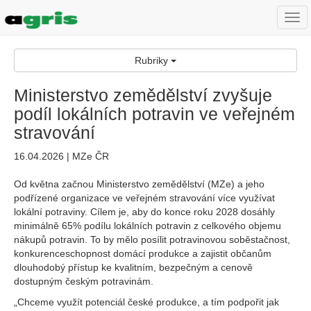
Togg
navi
Rubriky
Ministerstvo zemědělství zvyšuje
podíl lokálních potravin ve veřejném
stravování
16.04.2026 | MZe ČR
Od května začnou Ministerstvo zemědělství (MZe) a jeho
podřízené organizace ve veřejném stravování více využívat
lokální potraviny. Cílem je, aby do konce roku 2028 dosáhly
minimálně 65% podílu lokálních potravin z celkového objemu
nákupů potravin. To by mělo posílit potravinovou soběstačnost,
konkurenceschopnost domácí produkce a zajistit občanům
dlouhodobý přístup ke kvalitním, bezpečným a cenově
dostupným českým potravinám.
„Chceme využít potenciál české produkce, a tím podpořit jak