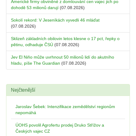
Americké firmy obviněné z domlouvání cen vajec jich po
dohodě 53 milionů darují
(07.08.2026)
Sokolí rekord: V Jeseníkách vyvedli 46 mláďat
(07.08.2026)
Sklizeň základních obilovin letos klesne o 17 pct, řepky o
pětinu, odhaduje ČSÚ
(07.08.2026)
Jev El Niňo může uvrhnout 50 milionů lidí do akutního
hladu, píše The Guardian
(07.08.2026)
Nejčtenější
Jaroslav Šebek: Intenzifikace zemědělství regionům
nepomáhá
ÚOHS povolil Agrofertu prodej Druko Střížov a
Českých vajec CZ