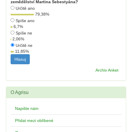
zemědělství Martina Šebestyána?
Určitě ano
79,38
%
Spíše ano
6,7
%
Spíše ne
2,06
%
Určitě ne
11,85
%
Archiv Anket
O Agrisu
Napište nám
Přidat mezi oblíbené