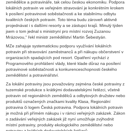
zemědělce a potravináře, tak celou českou ekonomiku. Podpora
lokálních potravin ve veřejném stravování je konkrétním krokem
k posílení potravinové soběstačnosti a ke stabilnímu odbytu
kvalitních českých potravin. Toto téma budu zároveň aktivně
projednávat i s dalšími resorty a se zástupci krajů. Minulý týden
jsem o tom jednal s ministryní pro místní rozvoj Zuzanou
Mrázovou,“ řekl ministr zemědělství Martin Šebestyán.
MZe zahajuje systematickou podporu využívání lokálních
potravin při stravování zaměstnanců a při nákupu občerstvení v
organizacích spadajících pod resort. Opatření vychází z
Programového prohlášení vlády, které klade důraz na posílení
potravinové soběstačnosti a konkurenceschopnosti českého
zemědělství a potravinářství.
Za lokální potraviny jsou považovány zejména české potraviny z
tuzemské produkce s krátkými dodavatelskými řetězci, včetně
potravin od regionálních zemědělců a odbytových družstev nebo
produktů označených značkami kvality Klasa, Regionální
potravina či logem Česká potravina. Podpora lokálních potravin
je možná při přímém nákupu i v rámci veřejných zakázek. Zákon
o zadávání veřejných zakázek již nyní umožňuje zvýhodnit
místní potraviny, produkty ekologického zemědělství nebo
potraviny z krátkých dodavatelských řetězců.